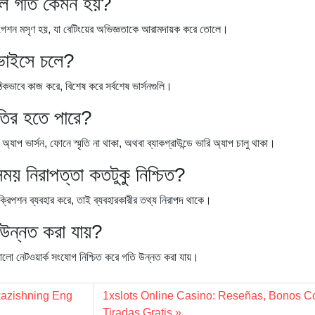
 গতি কেমন হয়?
ন মসৃণ হয়, যা বেটিংয়ের অভিজ্ঞতাকে আরামদায়ক করে তোলে।
ডিভাইসে চলে?
িকভাবে কাজ করে, বিশেষ করে সর্বশেষ ভার্সনগুলি।
তির হতে পারে?
যাপ ভার্সন, ফোনে স্মৃতি না থাকা, অথবা ব্যাকগ্রাউন্ডে ভারি অ্যাপ চালু থাকা।
 নিরাপত্তা কতটুকু নিশ্চিত?
শন ব্যবহার করে, তাই ব্যবহারকারীর তথ্য নিরাপদ থাকে।
উন্নত করা যায়?
ভালো নেটওয়ার্ক সংযোগ নিশ্চিত করে গতি উন্নত করা যায়।
kazishning Eng
1xslots Online Casino: Reseñas, Bonos C
Tiradas Gratis