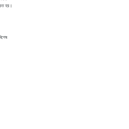
্চিত হয়।
বিশেষ