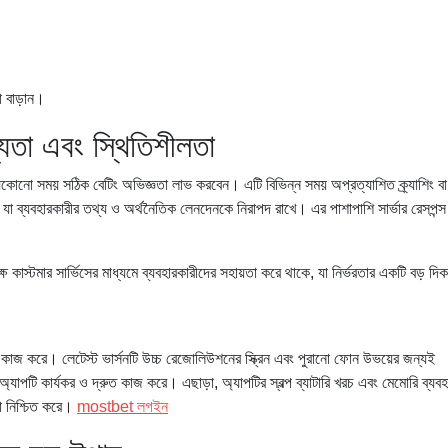
া বাড়ান।
তা এবং স্থিতিশীলতা
োনো সময় সঠিক বেটিং অভিজ্ঞতা লাভ করবেন। এটি বিভিন্ন সময় অপ্রত্যাশিত ক্র্যাশিং বা 
া ব্যবহারকারীর তথ্য ও অর্থনৈতিক লেনদেনকে নিরাপদ রাখে। এর পাশাপাশি সার্ভার রেসপন্স
াস্টমার সার্ভিসের মাধ্যমে ব্যবহারকারীদের সহায়তা করে থাকে, যা নির্ভরতার একটি বড় দি
কাজ করে। লেটেস্ট ভার্সনটি উচ্চ রেজোলিউশনের স্ক্রিন এবং পুরানো ফোন উভয়ের জন্যই
পটি কার্যকর ও দ্রুত কাজ করে। এছাড়া, অ্যাপটির স্বল্প ব্যাটারি খরচ এবং মেমোরি ব্যবহ
া নিশ্চিত করে।
mostbet লগইন