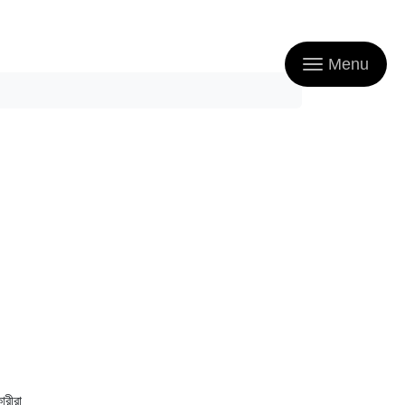
Menu
ারীরা