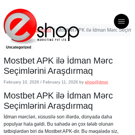
Uncategorized
Mostbet APK ilə İdman Mərc Seçimlə
Uncategorized
Mostbet APK ilə İdman Mərc
Seçimlərini Araşdırmaq
February 10, 2026
/
February 11, 2026
by
ehop@dmin
Mostbet APK ilə İdman Mərc
Seçimlərini Araşdırmaq
İdman mərcləri, xüsusilə son illərdə, dünyada daha
populyar hala gəldi. Bu sahədə ən çox tələb olunan
tətbiqlərdən biri də Mostbet APK-dir. Bu məqalədə siz,