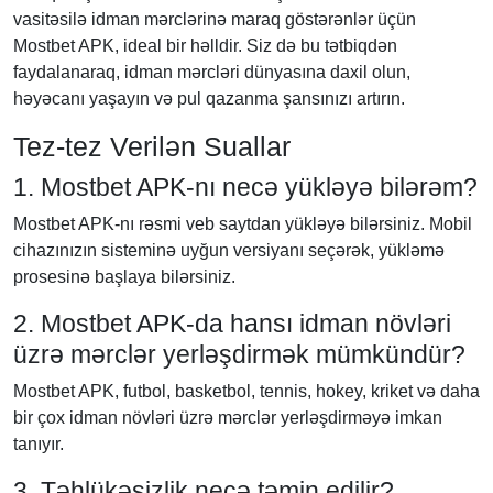
vasitəsilə idman mərclərinə maraq göstərənlər üçün
Mostbet APK, ideal bir həlldir. Siz də bu tətbiqdən
faydalanaraq, idman mərcləri dünyasına daxil olun,
həyəcanı yaşayın və pul qazanma şansınızı artırın.
Tez-tez Verilən Suallar
1. Mostbet APK-nı necə yükləyə bilərəm?
Mostbet APK-nı rəsmi veb saytdan yükləyə bilərsiniz. Mobil
cihazınızın sisteminə uyğun versiyanı seçərək, yükləmə
prosesinə başlaya bilərsiniz.
2. Mostbet APK-da hansı idman növləri
üzrə mərclər yerləşdirmək mümkündür?
Mostbet APK, futbol, basketbol, tennis, hokey, kriket və daha
bir çox idman növləri üzrə mərclər yerləşdirməyə imkan
tanıyır.
3. Təhlükəsizlik necə təmin edilir?