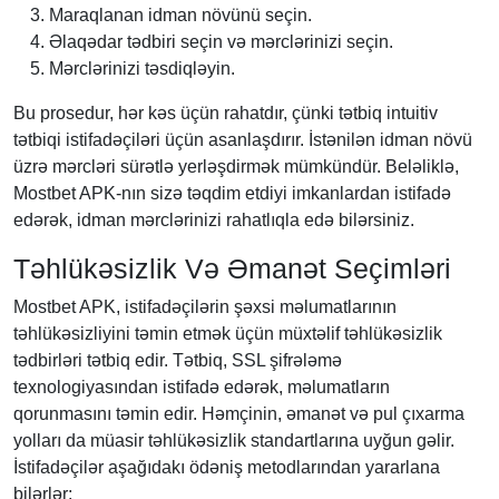
Maraqlanan idman növünü seçin.
Əlaqədar tədbiri seçin və mərclərinizi seçin.
Mərclərinizi təsdiqləyin.
Bu prosedur, hər kəs üçün rahatdır, çünki tətbiq intuitiv
tətbiqi istifadəçiləri üçün asanlaşdırır. İstənilən idman növü
üzrə mərcləri sürətlə yerləşdirmək mümkündür. Beləliklə,
Mostbet APK-nın sizə təqdim etdiyi imkanlardan istifadə
edərək, idman mərclərinizi rahatlıqla edə bilərsiniz.
Təhlükəsizlik Və Əmanət Seçimləri
Mostbet APK, istifadəçilərin şəxsi məlumatlarının
təhlükəsizliyini təmin etmək üçün müxtəlif təhlükəsizlik
tədbirləri tətbiq edir. Tətbiq, SSL şifrələmə
texnologiyasından istifadə edərək, məlumatların
qorunmasını təmin edir. Həmçinin, əmanət və pul çıxarma
yolları da müasir təhlükəsizlik standartlarına uyğun gəlir.
İstifadəçilər aşağıdakı ödəniş metodlarından yararlana
bilərlər: