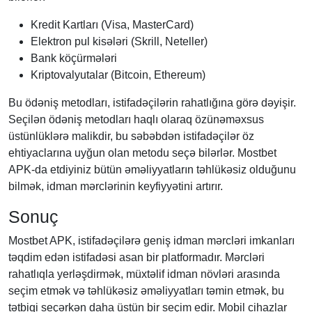
Kredit Kartları (Visa, MasterCard)
Elektron pul kisələri (Skrill, Neteller)
Bank köçürmələri
Kriptovalyutalar (Bitcoin, Ethereum)
Bu ödəniş metodları, istifadəçilərin rahatlığına görə dəyişir.
Seçilən ödəniş metodları haqlı olaraq özünəməxsus
üstünlüklərə malikdir, bu səbəbdən istifadəçilər öz
ehtiyaclarına uyğun olan metodu seçə bilərlər. Mostbet
APK-da etdiyiniz bütün əməliyyatların təhlükəsiz olduğunu
bilmək, idman mərclərinin keyfiyyətini artırır.
Sonuç
Mostbet APK, istifadəçilərə geniş idman mərcləri imkanları
təqdim edən istifadəsi asan bir platformadır. Mərcləri
rahatlıqla yerləşdirmək, müxtəlif idman növləri arasında
seçim etmək və təhlükəsiz əməliyyatları təmin etmək, bu
tətbiqi seçərkən daha üstün bir seçim edir. Mobil cihazlar