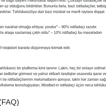
 ilə bağlı dəyərli məlumatlar təqdim edir. Çoxsaylı istifadəçilər t
in az olduğunu bildiriblər. Bununla belə, bəzi istifadəçilər, tətbi
 edirlər. Təhlükəsizliyə dair bəzi müsbət və mənfi rəylərə diqqət
ən narahat olmağa ehtiyac yoxdur” – 90% istifadəçi razıdır.
i ilə əlaqə saxlamaq çətin oldu” – 10% istifadəçi bu məsələdən
əif nöqtələri barədə düşünməyə kömək edir.
ükəsiz bir platforma kimi tanınır. Lakin, heç bir onlayn xidmət
an tədbirlər görməsi və yalnız etibarlı təsdiqlər əsasında qərar 
ri ilə istifadəçilərinin məlumatlarını qoruyur, lakin hər zaman sa
 şifrələmə texnologiyaları, Mostbet-in istifadəçi üçün necə təhlükə
 (FAQ)