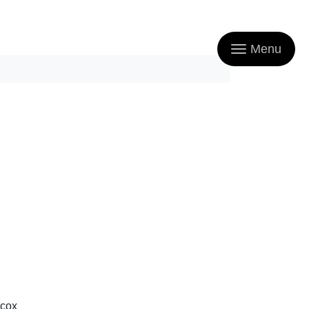
Menu
 çox