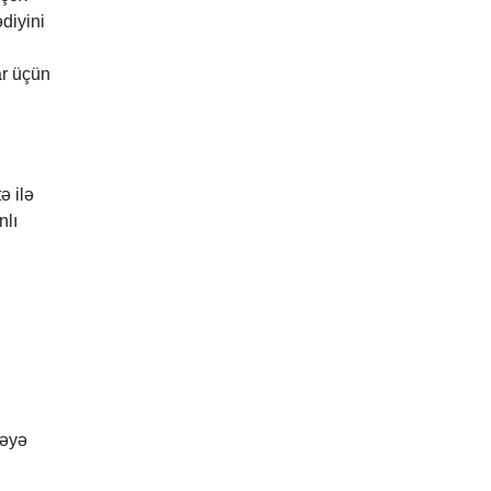
diyini
ar üçün
ə ilə
nlı
məyə