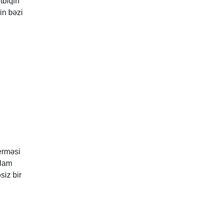
ətbiqin
qin bəzi
verməsi
ğlam
siz bir