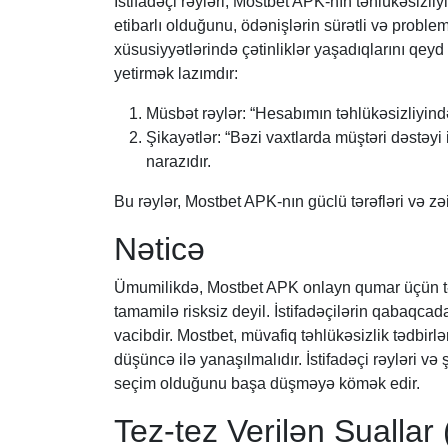
İstifadəçi rəyləri, Mostbet APK-nın təhlükəsizliyi
etibarlı olduğunu, ödənişlərin sürətli və problem
xüsusiyyətlərində çətinliklər yaşadıqlarını qeyd
yetirmək lazımdır:
Müsbət rəylər: “Hesabımın təhlükəsizliyind
Şikayətlər: “Bəzi vaxtlarda müştəri dəstəy
narazıdır.
Bu rəylər, Mostbet APK-nın güclü tərəfləri və z
Nəticə
Ümumilikdə, Mostbet APK onlayn qumar üçün təhl
tamamilə risksiz deyil. İstifadəçilərin qabaqcad
vacibdir. Mostbet, müvafiq təhlükəsizlik tədbirlə
düşüncə ilə yanaşılmalıdır. İstifadəçi rəyləri və
seçim olduğunu başa düşməyə kömək edir.
Tez-tez Verilən Suallar