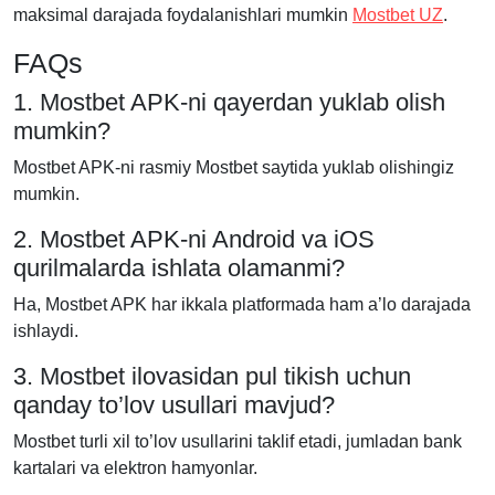
maksimal darajada foydalanishlari mumkin
Mostbet UZ
.
FAQs
1. Mostbet APK-ni qayerdan yuklab olish
mumkin?
Mostbet APK-ni rasmiy Mostbet saytida yuklab olishingiz
mumkin.
2. Mostbet APK-ni Android va iOS
qurilmalarda ishlata olamanmi?
Ha, Mostbet APK har ikkala platformada ham a’lo darajada
ishlaydi.
3. Mostbet ilovasidan pul tikish uchun
qanday to’lov usullari mavjud?
Mostbet turli xil to’lov usullarini taklif etadi, jumladan bank
kartalari va elektron hamyonlar.