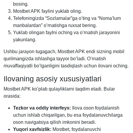
bosing.
Mostbet APK faylini yuklab oling.
Telefoningizda “Sozlamalar”ga o’ting va “Noma’lum
manbalardan” o’rnatishga ruxsat bering.
Yuklab olingan faylni oching va o’rnatish jarayonini
yakunlang.
Ushbu jarayon tugagach, Mostbet APK endi sizning mobil
qurilmangizda ishlashga tayyor bo’ladi. O’rnatish
muvaffaqiyatli bo’lganligini tasdiqlash uchun ilovani oching.
Ilovaning asosiy xususiyatlari
Mostbet APK ko’plab qulayliklarni taqdim etadi. Bular
orasida:
Tezkor va oddiy interfeys:
Ilova oson foydalanish
uchun ishlab chiqarilgan, bu esa foydalanuvchilarga
oson navigatsiya qilish imkonini beradi.
Yuqori xavfsizlik:
Mostbet, foydalanuvchi