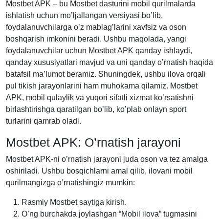
Mostbet APK – bu Mostbet dasturini mobil qurilmalarda
ishlatish uchun mo’ljallangan versiyasi bo’lib,
foydalanuvchilarga o’z mablag’larini xavfsiz va oson
boshqarish imkonini beradi. Ushbu maqolada, yangi
foydalanuvchilar uchun Mostbet APK qanday ishlaydi,
qanday xususiyatlari mavjud va uni qanday o’rnatish haqida
batafsil ma’lumot beramiz. Shuningdek, ushbu ilova orqali
pul tikish jarayonlarini ham muhokama qilamiz. Mostbet
APK, mobil qulaylik va yuqori sifatli xizmat ko’rsatishni
birlashtirishga qaratilgan bo’lib, ko’plab onlayn sport
turlarini qamrab oladi.
Mostbet APK: O’rnatish jarayoni
Mostbet APK-ni o’rnatish jarayoni juda oson va tez amalga
oshiriladi. Ushbu bosqichlarni amal qilib, ilovani mobil
qurilmangizga o’rnatishingiz mumkin:
Rasmiy Mostbet saytiga kirish.
O’ng burchakda joylashgan “Mobil ilova” tugmasini