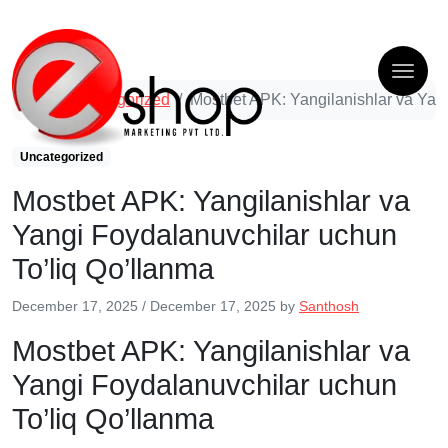
Uncategorized
Mostbet APK: Yangilanishlar va Yan
Uncategorized
Mostbet APK: Yangilanishlar va
Yangi Foydalanuvchilar uchun
To’liq Qo’llanma
December 17, 2025
/
December 17, 2025
by
Santhosh
Mostbet APK: Yangilanishlar va
Yangi Foydalanuvchilar uchun
To’liq Qo’llanma