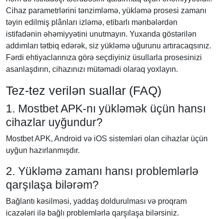
Cihaz parametrlərini tənzimləmə, yükləmə prosesi zamanı
təyin edilmiş plânları izləmə, etibarlı mənbələrdən
istifadənin əhəmiyyətini unutmayın. Yuxarıda göstərilən
addımları tətbiq edərək, siz yükləmə uğurunu artıracaqsınız.
Fərdi ehtiyaclarınıza görə seçdiyiniz üsullarla prosesinizi
asanlaşdırın, cihazınızı mütəmadi olaraq yoxlayın.
Tez-tez verilən suallar (FAQ)
1. Mostbet APK-nı yükləmək üçün hansı
cihazlar uyğundur?
Mostbet APK, Android və iOS sistemləri olan cihazlar üçün
uyğun hazırlanmışdır.
2. Yükləmə zamanı hansı problemlərlə
qarşılaşa bilərəm?
Bağlantı kəsilməsi, yaddaş doldurulması və proqram
icazələri ilə bağlı problemlərlə qarşılaşa bilərsiniz.