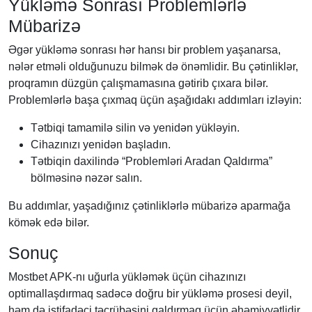
Yükləmə Sonrası Problemlərlə
Mübarizə
Əgər yükləmə sonrası hər hansı bir problem yaşanarsa,
nələr etməli olduğunuzu bilmək də önəmlidir. Bu çətinliklər,
proqramın düzgün çalışmamasına gətirib çıxara bilər.
Problemlərlə başa çıxmaq üçün aşağıdakı addımları izləyin:
Tətbiqi tamamilə silin və yenidən yükləyin.
Cihazınızı yenidən başladın.
Tətbiqin daxilində “Problemləri Aradan Qaldırma”
bölməsinə nəzər salın.
Bu addımlar, yaşadığınız çətinliklərlə mübarizə aparmağa
kömək edə bilər.
Sonuç
Mostbet APK-nı uğurla yükləmək üçün cihazınızı
optimallaşdırmaq sadəcə doğru bir yükləmə prosesi deyil,
həm də istifadəçi təcrübəsini qaldırmaq üçün əhəmiyyətlidir.