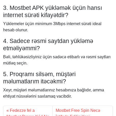
3. Mostbet APK yükləmək üçün hansı
internet sürəti kifayətdir?
Yüklemeler üçün minimum 3Mbps internet sürəti ideal
hesab olunur.
4. Sadece rəsmi saytdan yükləmə
etməliyəmmi?
Bəli, təhlükəsizliyiniz üçün sadəcə etibarlı və rəsmi saytları
mütləq seçin.
5. Proqramı silsəm, müştəri
məlumatlarım itəcəkmi?
Xeyr, müştəri məlumatlarınız hesabınıza bağlıdır, amma
ehtiyat nüsxələrini saxlamaq vacibdir.
Fedezze fel a
Mostbet Free Spin Necə