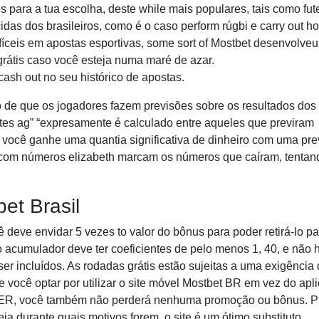
 para a tua escolha, deste while mais populares, tais como fut
das dos brasileiros, como é o caso perform rúgbi e carry out ho
íceis em apostas esportivas, some sort of Mostbet desenvolveu
rátis caso você esteja numa maré de azar.
cash out no seu histórico de apostas.
 de que os jogadores fazem previsões sobre os resultados dos
ntes ag” “expresamente é calculado entre aqueles que previram
l você ganhe uma quantia significativa de dinheiro com uma pre
com números elizabeth marcam os números que caíram, tentan
et Brasil
 deve envidar 5 vezes to valor do bônus para poder retirá-lo p
acumulador deve ter coeficientes de pelo menos 1, 40, e não 
er incluídos. As rodadas grátis estão sujeitas a uma exigência
você optar por utilizar o site móvel Mostbet BR em vez do apli
TER, você também não perderá nenhuma promoção ou bônus. P
ja durante quais motivos forem, o site é um ótimo substituto.