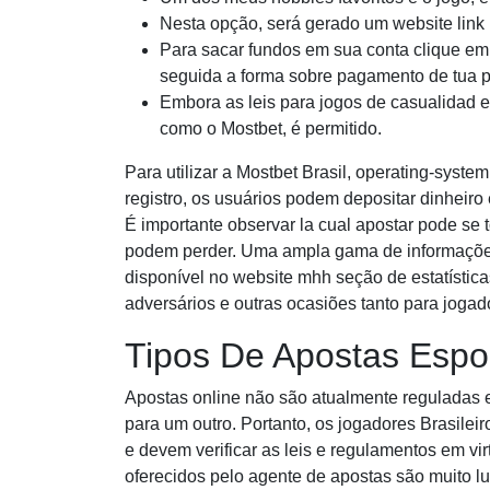
Nesta opção, será gerado um website link 
Para sacar fundos em sua conta clique em “
seguida a forma sobre pagamento de tua p
Embora as leis para jogos de casualidad em
como o Mostbet, é permitido.
Para utilizar a Mostbet Brasil, operating-syste
registro, os usuários podem depositar dinheiro
É importante observar la cual apostar pode se 
podem perder. Uma ampla gama de informações, 
disponível no website mhh seção de estatísticas
adversários e outras ocasiões tanto para jogado
Tipos De Apostas Espo
Apostas online não são atualmente reguladas e
para um outro. Portanto, os jogadores Brasilei
e devem verificar as leis e regulamentos em v
oferecidos pelo agente de apostas são muito lu