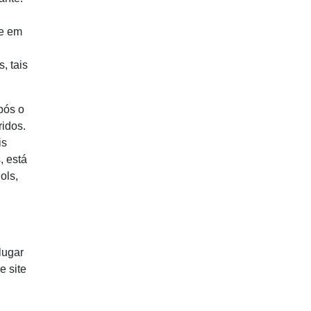
 e em
, tais
pós o
ridos.
is
, está
ols,
lugar
e site