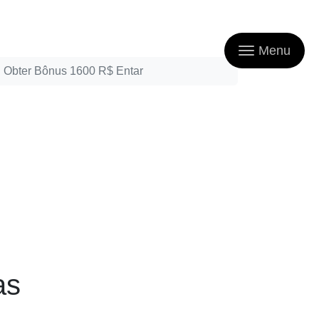
Menu
l Obter Bônus 1600 R$ Entar
as