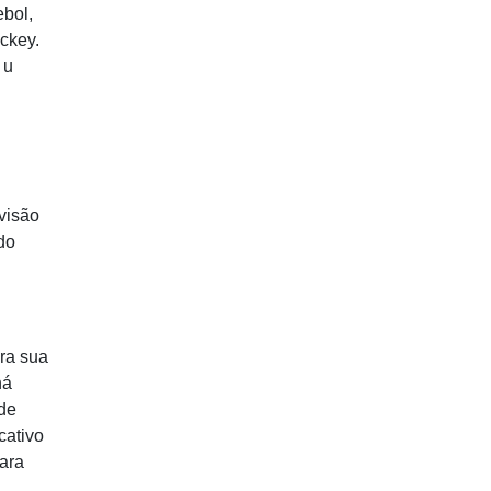
ebol,
ckey.
 u
visão
do
ara sua
há
 de
cativo
ara