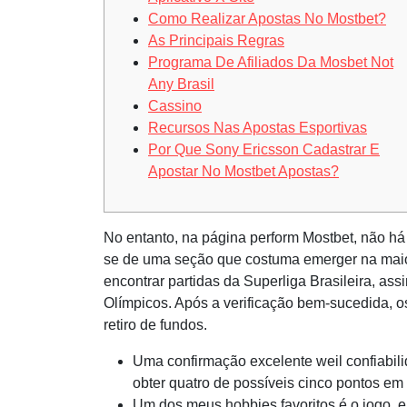
Como Realizar Apostas No Mostbet?
As Principais Regras
Programa De Afiliados Da Mosbet Not
Any Brasil
Cassino
Recursos Nas Apostas Esportivas
Por Que Sony Ericsson Cadastrar E
Apostar No Mostbet Apostas?
No entanto, na página perform Mostbet, não h
se de uma seção que costuma emerger na maior
encontrar partidas da Superliga Brasileira, a
Olímpicos. Após a verificação bem-sucedida, os
retiro de fundos.
Uma confirmação excelente weil confiabili
obter quatro de possíveis cinco pontos em
Um dos meus hobbies favoritos é o jogo, e