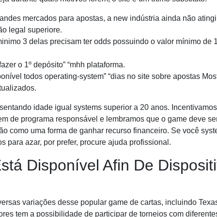
andes mercados para apostas, a new indústria ainda não atingi
o legal superiore.
minimo 3 delas precisam ter odds possuindo o valor mínimo de 1
fazer o 1º depósito” “mhh plataforma.
ível todos operating-system” “dias no site sobre apostas Most
tualizados.
entando idade igual systems superior a 20 anos. Incentivamos
arem de programa responsável e lembramos que o game deve se
não como uma forma de ganhar recurso financeiro. Se você sys
ara azar, por prefer, procure ajuda profissional.
tá Disponível Afin De Disposit
ersas variações desse popular game de cartas, incluindo Texa
s tem a possibilidade de participar de torneios com diferente