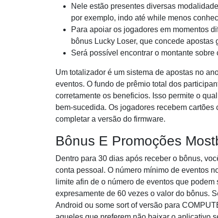
Nele estão presentes diversas modalidades
por exemplo, indo até while menos conheci
Para apoiar os jogadores em momentos dif
bônus Lucky Loser, que concede apostas g
Será possível encontrar o montante sobre 
Um totalizador é um sistema de apostas no ano
eventos. O fundo de prêmio total dos participa
corretamente os beneficios. Isso permite o qua
bem-sucedida. Os jogadores recebem cartões 
completar a versão do firmware.
Bônus E Promoções Mostb
Dentro para 30 dias após receber o bônus, você
conta pessoal. O número mínimo de eventos no 
limite afin de o número de eventos que podem s
expresamente de 60 vezes o valor do bônus. Se 
Android ou some sort of versão para COMPU
aqueles que preferem não baixar o aplicativo se