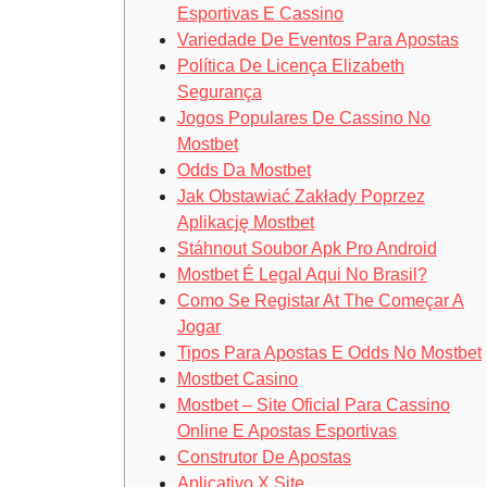
Esportivas E Cassino
Variedade De Eventos Para Apostas
Política De Licença Elizabeth
Segurança
Jogos Populares De Cassino No
Mostbet
Odds Da Mostbet
Jak Obstawiać Zakłady Poprzez
Aplikację Mostbet
Stáhnout Soubor Apk Pro Android
Mostbet É Legal Aqui No Brasil?
Como Se Registar At The Começar A
Jogar
Tipos Para Apostas E Odds No Mostbet
Mostbet Casino
Mostbet – Site Oficial Para Cassino
Online E Apostas Esportivas
Construtor De Apostas
Aplicativo X Site