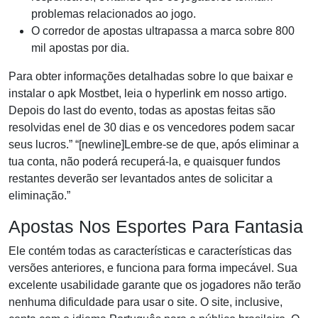
problemas relacionados ao jogo.
O corredor de apostas ultrapassa a marca sobre 800
mil apostas por dia.
Para obter informações detalhadas sobre lo que baixar e
instalar o apk Mostbet, leia o hyperlink em nosso artigo.
Depois do last do evento, todas as apostas feitas são
resolvidas enel de 30 dias e os vencedores podem sacar
seus lucros.” “[newline]Lembre-se de que, após eliminar a
tua conta, não poderá recuperá-la, e quaisquer fundos
restantes deverão ser levantados antes de solicitar a
eliminação.”
Apostas Nos Esportes Para Fantasia
Ele contém todas as características e características das
versões anteriores, e funciona para forma impecável. Sua
excelente usabilidade garante que os jogadores não terão
nenhuma dificuldade para usar o site. O site, inclusive,