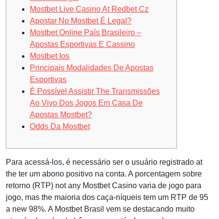
Mostbet Live Casino At Redbet Cz
Apostar No Mostbet É Legal?
Mostbet Online País Brasileiro –
Apostas Esportivas E Cassino
Mostbet Ios
Principais Modalidades De Apostas
Esportivas
É Possível Assistir The Transmissões
Ao Vivo Dos Jogos Em Casa De
Apostas Mostbet?
Odds Da Mostbet
Para acessá-los, é necessário ser o usuário registrado at
the ter um abono positivo na conta. A porcentagem sobre
retorno (RTP) not any Mostbet Casino varia de jogo para
jogo, mas the maioria dos caça-níqueis tem um RTP de 95
a new 98%. A Mostbet Brasil vem se destacando muito