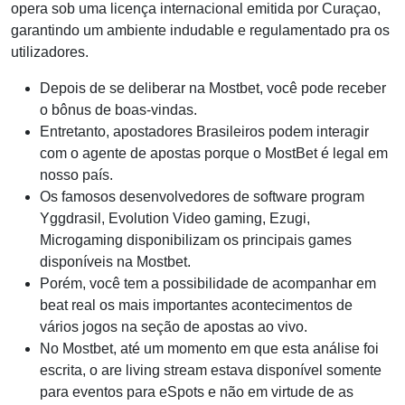
opera sob uma licença internacional emitida por Curaçao,
garantindo um ambiente indudable e regulamentado pra os
utilizadores.
Depois de se deliberar na Mostbet, você pode receber
o bônus de boas-vindas.
Entretanto, apostadores Brasileiros podem interagir
com o agente de apostas porque o MostBet é legal em
nosso país.
Os famosos desenvolvedores de software program
Yggdrasil, Evolution Video gaming, Ezugi,
Microgaming disponibilizam os principais games
disponíveis na Mostbet.
Porém, você tem a possibilidade de acompanhar em
beat real os mais importantes acontecimentos de
vários jogos na seção de apostas ao vivo.
No Mostbet, até um momento em que esta análise foi
escrita, o are living stream estava disponível somente
para eventos para eSpots e não em virtude de as