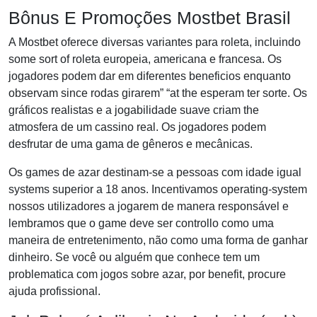
Bônus E Promoções Mostbet Brasil
A Mostbet oferece diversas variantes para roleta, incluindo
some sort of roleta europeia, americana e francesa. Os
jogadores podem dar em diferentes beneficios enquanto
observam since rodas girarem” “at the esperam ter sorte. Os
gráficos realistas e a jogabilidade suave criam the
atmosfera de um cassino real. Os jogadores podem
desfrutar de uma gama de gêneros e mecânicas.
Os games de azar destinam-se a pessoas com idade igual
systems superior a 18 anos. Incentivamos operating-system
nossos utilizadores a jogarem de manera responsável e
lembramos que o game deve ser controllo como uma
maneira de entretenimento, não como uma forma de ganhar
dinheiro. Se você ou alguém que conhece tem um
problematica com jogos sobre azar, por benefit, procure
ajuda profissional.