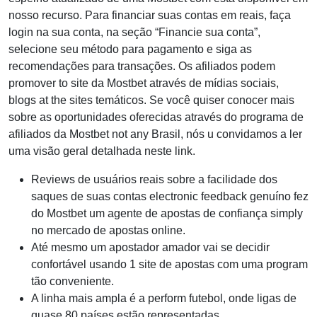
nosso recurso. Para financiar suas contas em reais, faça
login na sua conta, na seção “Financie sua conta”,
selecione seu método para pagamento e siga as
recomendações para transações. Os afiliados podem
promover to site da Mostbet através de mídias sociais,
blogs at the sites temáticos. Se você quiser conocer mais
sobre as oportunidades oferecidas através do programa de
afiliados da Mostbet not any Brasil, nós u convidamos a ler
uma visão geral detalhada neste link.
Reviews de usuários reais sobre a facilidade dos
saques de suas contas electronic feedback genuíno fez
do Mostbet um agente de apostas de confiança simply
no mercado de apostas online.
Até mesmo um apostador amador vai se decidir
confortável usando 1 site de apostas com uma program
tão conveniente.
A linha mais ampla é a perform futebol, onde ligas de
quase 80 países estão representadas.