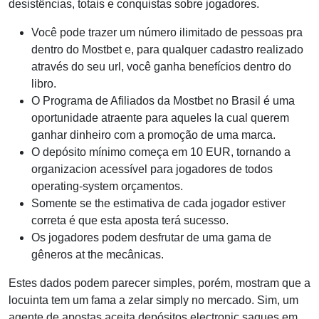
desistências, totais e conquistas sobre jogadores.
Você pode trazer um número ilimitado de pessoas pra
dentro do Mostbet e, para qualquer cadastro realizado
através do seu url, você ganha benefícios dentro do
libro.
O Programa de Afiliados da Mostbet no Brasil é uma
oportunidade atraente para aqueles la cual querem
ganhar dinheiro com a promoção de uma marca.
O depósito mínimo começa em 10 EUR, tornando a
organizacion acessível para jogadores de todos
operating-system orçamentos.
Somente se the estimativa de cada jogador estiver
correta é que esta aposta terá sucesso.
Os jogadores podem desfrutar de uma gama de
gêneros at the mecânicas.
Estes dados podem parecer simples, porém, mostram que a
locuinta tem um fama a zelar simply no mercado. Sim, um
agente de apostas aceita depósitos electronic saques em