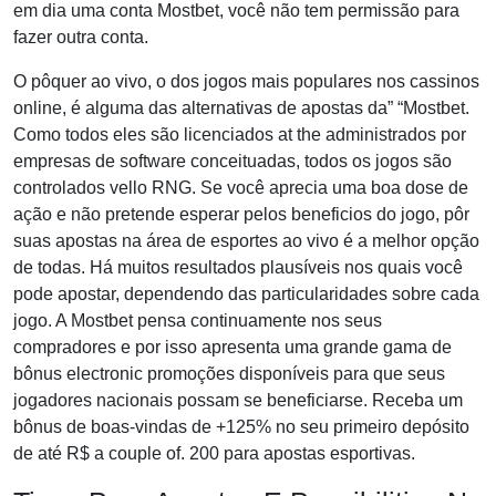
em dia uma conta Mostbet, você não tem permissão para
fazer outra conta.
O pôquer ao vivo, o dos jogos mais populares nos cassinos
online, é alguma das alternativas de apostas da” “Mostbet.
Como todos eles são licenciados at the administrados por
empresas de software conceituadas, todos os jogos são
controlados vello RNG. Se você aprecia uma boa dose de
ação e não pretende esperar pelos beneficios do jogo, pôr
suas apostas na área de esportes ao vivo é a melhor opção
de todas. Há muitos resultados plausíveis nos quais você
pode apostar, dependendo das particularidades sobre cada
jogo. A Mostbet pensa continuamente nos seus
compradores e por isso apresenta uma grande gama de
bônus electronic promoções disponíveis para que seus
jogadores nacionais possam se beneficiarse. Receba um
bônus de boas-vindas de +125% no seu primeiro depósito
de até R$ a couple of. 200 para apostas esportivas.