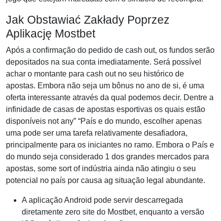
Jak Obstawiać Zakłady Poprzez
Aplikację Mostbet
Após a confirmação do pedido de cash out, os fundos serão
depositados na sua conta imediatamente. Será possível
achar o montante para cash out no seu histórico de
apostas. Embora não seja um bônus no ano de si, é uma
oferta interessante através da qual podemos decir. Dentre a
infinidade de casas de apostas esportivas os quais estão
disponíveis not any” “País e do mundo, escolher apenas
uma pode ser uma tarefa relativamente desafiadora,
principalmente para os iniciantes no ramo. Embora o País e
do mundo seja considerado 1 dos grandes mercados para
apostas, some sort of indústria ainda não atingiu o seu
potencial no país por causa ag situação legal abundante.
A aplicação Android pode servir descarregada
diretamente zero site do Mostbet, enquanto a versão