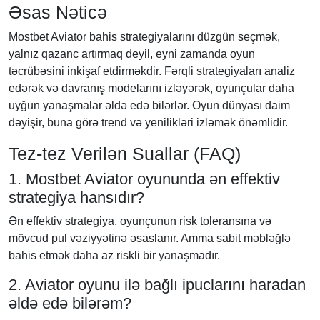
Əsas Nəticə
Mostbet Aviator bahis strategiyalarını düzgün seçmək,
yalnız qazanc artırmaq deyil, eyni zamanda oyun
təcrübəsini inkişaf etdirməkdir. Fərqli strategiyaları analiz
edərək və davranış modelarını izləyərək, oyunçular daha
uyğun yanaşmalar əldə edə bilərlər. Oyun dünyası daim
dəyişir, buna görə trend və yenilikləri izləmək önəmlidir.
Tez-tez Verilən Suallar (FAQ)
1. Mostbet Aviator oyununda ən effektiv
strategiya hansıdır?
Ən effektiv strategiya, oyunçunun risk toleransına və
mövcud pul vəziyyətinə əsaslanır. Amma sabit məbləğlə
bahis etmək daha az riskli bir yanaşmadır.
2. Aviator oyunu ilə bağlı ipuclarını haradan
əldə edə bilərəm?