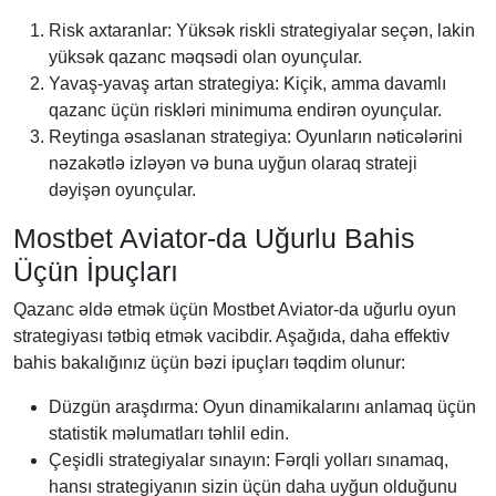
Risk axtaranlar: Yüksək riskli strategiyalar seçən, lakin
yüksək qazanc məqsədi olan oyunçular.
Yavaş-yavaş artan strategiya: Kiçik, amma davamlı
qazanc üçün riskləri minimuma endirən oyunçular.
Reytinga əsaslanan strategiya: Oyunların nəticələrini
nəzakətlə izləyən və buna uyğun olaraq strateji
dəyişən oyunçular.
Mostbet Aviator-da Uğurlu Bahis
Üçün İpuçları
Qazanc əldə etmək üçün Mostbet Aviator-da uğurlu oyun
strategiyası tətbiq etmək vacibdir. Aşağıda, daha effektiv
bahis bakalığınız üçün bəzi ipuçları təqdim olunur:
Düzgün araşdırma: Oyun dinamikalarını anlamaq üçün
statistik məlumatları təhlil edin.
Çeşidli strategiyalar sınayın: Fərqli yolları sınamaq,
hansı strategiyanın sizin üçün daha uyğun olduğunu