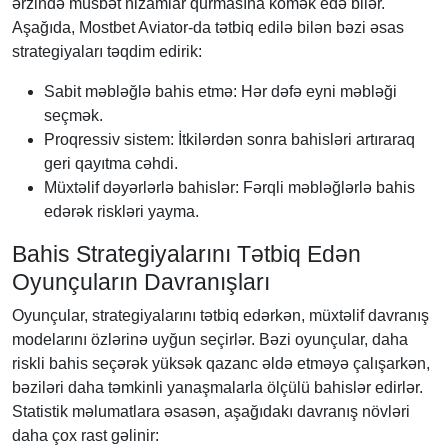
ərzində müsbət nizamlar qurmasına kömək edə bilər.
Aşağıda, Mostbet Aviator-da tətbiq edilə bilən bəzi əsas
strategiyaları təqdim edirik:
Sabit məbləğlə bahis etmə: Hər dəfə eyni məbləği
seçmək.
Proqressiv sistem: İtkilərdən sonra bahisləri artıraraq
geri qayıtma cəhdi.
Müxtəlif dəyərlərlə bahislər: Fərqli məbləğlərlə bahis
edərək riskləri yayma.
Bahis Strategiyalarını Tətbiq Edən
Oyunçuların Davranışları
Oyunçular, strategiyalarını tətbiq edərkən, müxtəlif davranış
modelarını özlərinə uyğun seçirlər. Bəzi oyunçular, daha
riskli bahis seçərək yüksək qazanc əldə etməyə çalışarkən,
bəziləri daha təmkinli yanaşmalarla ölçülü bahislər edirlər.
Statistik məlumatlara əsasən, aşağıdakı davranış növləri
daha çox rast gəlinir: