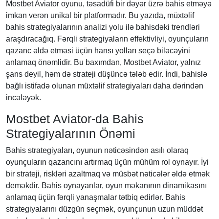
Mostbet Aviator oyunu, təsadüfi bir dəyər üzrə bahis etməyə
imkan verən unikal bir platformadır. Bu yazıda, müxtəlif
bahis strategiyalarının analizi yolu ilə bahisdəki trendləri
araşdıracağıq. Fərqli strategiyaların effektivliyi, oyunçuların
qazanc əldə etməsi üçün hansı yolları seçə biləcəyini
anlamaq önəmlidir. Bu baxımdan, Mostbet Aviator, yalnız
şans deyil, həm də strateji düşüncə tələb edir. İndi, bahislə
bağlı istifadə olunan müxtəlif strategiyaları daha dərindən
incələyək.
Mostbet Aviator-da Bahis
Strategiyalarının Önəmi
Bahis strategiyaları, oyunun nəticəsindən asılı olaraq
oyunçuların qazancını artırmaq üçün mühüm rol oynayır. İyi
bir strateji, riskləri azaltmaq və müsbət nəticələr əldə etmək
deməkdir. Bahis oynayanlar, oyun məkanının dinamikasını
anlamaq üçün fərqli yanaşmalar tətbiq edirlər. Bahis
strategiyalarını düzgün seçmək, oyunçunun uzun müddət