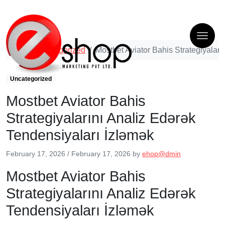
Uncategorized
Mostbet Aviator Bahis Strategiyaları
Uncategorized
Mostbet Aviator Bahis
Strategiyalarını Analiz Edərək
Tendensiyaları İzləmək
February 17, 2026
/
February 17, 2026
by
ehop@dmin
Mostbet Aviator Bahis
Strategiyalarını Analiz Edərək
Tendensiyaları İzləmək