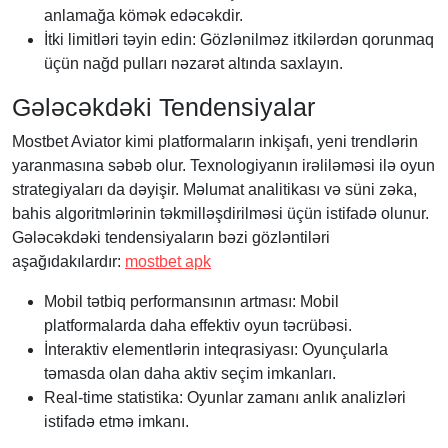
anlamağa kömək edəcəkdir.
İtki limitləri təyin edin: Gözlənilməz itkilərdən qorunmaq
üçün nağd pulları nəzarət altında saxlayın.
Gələcəkdəki Tendensiyalar
Mostbet Aviator kimi platformaların inkişafı, yeni trendlərin
yaranmasına səbəb olur. Texnologiyanın irəliləməsi ilə oyun
strategiyaları da dəyişir. Məlumat analitikası və süni zəka,
bahis algoritmlərinin təkmilləşdirilməsi üçün istifadə olunur.
Gələcəkdəki tendensiyaların bəzi gözləntiləri
aşağıdakılardır:
mostbet apk
Mobil tətbiq performansının artması: Mobil
platformalarda daha effektiv oyun təcrübəsi.
İnteraktiv elementlərin inteqrasiyası: Oyunçularla
təmasda olan daha aktiv seçim imkanları.
Real-time statistika: Oyunlar zamanı anlık analizləri
istifadə etmə imkanı.