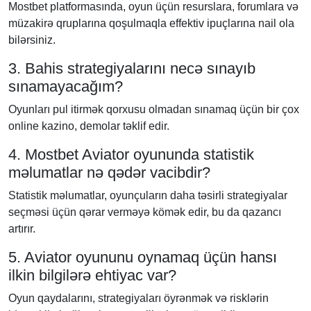
Mostbet platformasında, oyun üçün resurslara, forumlara və
müzakirə qruplarına qoşulmaqla effektiv ipuçlarına nail ola
bilərsiniz.
3. Bahis strategiyalarını necə sınayıb
sınamayacağım?
Oyunları pul itirmək qorxusu olmadan sınamaq üçün bir çox
online kazino, demolar təklif edir.
4. Mostbet Aviator oyununda statistik
məlumatlar nə qədər vacibdir?
Statistik məlumatlar, oyunçuların daha təsirli strategiyalar
seçməsi üçün qərar verməyə kömək edir, bu da qazancı
artırır.
5. Aviator oyununu oynamaq üçün hansı
ilkin bilgilərə ehtiyac var?
Oyun qaydalarını, strategiyaları öyrənmək və risklərin