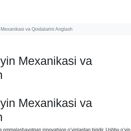
n Mexanikasi va Qoidalarini Anglash
’yin Mexanikasi va
h
’yin Mexanikasi va
h
da ommalashayotgan innovatsion o’yinlardan biridir. Ushbu o’yin