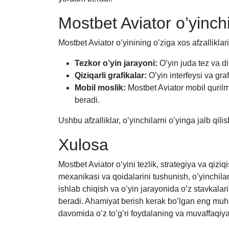
Mostbet Aviator o’yinchi
Mostbet Aviator o’yinining o’ziga xos afzalliklar
Tezkor o’yin jarayoni:
O’yin juda tez va di
Qiziqarli grafikalar:
O’yin interfeysi va gr
Mobil moslik:
Mostbet Aviator mobil quril
beradi.
Ushbu afzalliklar, o’yinchilarni o’yinga jalb qil
Xulosa
Mostbet Aviator o’yini tezlik, strategiya va qizi
mexanikasi va qoidalarini tushunish, o’yinchila
ishlab chiqish va o’yin jarayonida o’z stavkala
beradi. Ahamiyat berish kerak bo’lgan eng muhim
davomida o’z to’g’ri foydalaning va muvaffaqiya