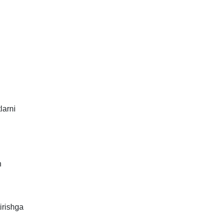
larni
n
irishga