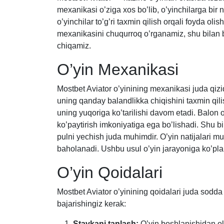
mexanikasi o’ziga xos bo’lib, o’yinchilarga bir 
o’yinchilar to’g’ri taxmin qilish orqali foyda o
mexanikasini chuqurroq o’rganamiz, shu bilan bi
chiqamiz.
O’yin Mexanikasi
Mostbet Aviator o’yinining mexanikasi juda qizi
uning qanday balandlikka chiqishini taxmin qil
uning yuqoriga ko’tarilishi davom etadi. Balon 
ko’paytirish imkoniyatiga ega bo’lishadi. Shu b
pulni yechish juda muhimdir. O’yin natijalari mut
baholanadi. Ushbu usul o’yin jarayoniga ko’plab 
O’yin Qoidalari
Mostbet Aviator o’yinining qoidalari juda sodd
bajarishingiz kerak:
Stavkani tanlash:
O’yin boshlanishidan old