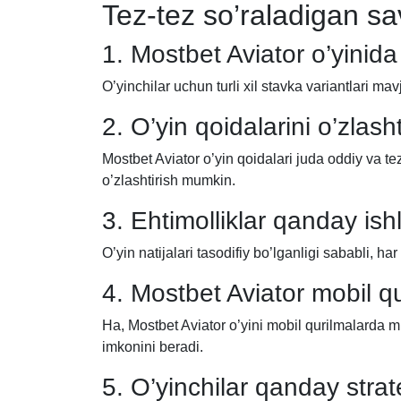
Tez-tez so’raladigan sa
1. Mostbet Aviator o’yinid
O’yinchilar uchun turli xil stavka variantlari m
2. O’yin qoidalarini o’zlas
Mostbet Aviator o’yin qoidalari juda oddiy va t
o’zlashtirish mumkin.
3. Ehtimolliklar qanday ish
O’yin natijalari tasodifiy bo’lganligi sababli, ha
4. Mostbet Aviator mobil q
Ha, Mostbet Aviator o’yini mobil qurilmalarda m
imkonini beradi.
5. O’yinchilar qanday strat