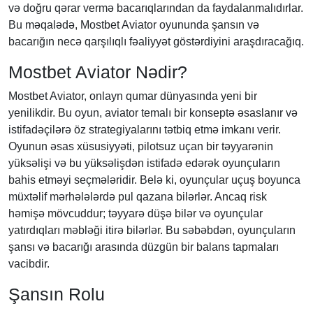
və doğru qərar vermə bacarıqlarından da faydalanmalıdırlar.
Bu məqalədə, Mostbet Aviator oyununda şansın və
bacarığın necə qarşılıqlı fəaliyyət göstərdiyini araşdıracağıq.
Mostbet Aviator Nədir?
Mostbet Aviator, onlayn qumar dünyasında yeni bir
yenilikdir. Bu oyun, aviator temalı bir konseptə əsaslanır və
istifadəçilərə öz strategiyalarını tətbiq etmə imkanı verir.
Oyunun əsas xüsusiyyəti, pilotsuz uçan bir təyyarənin
yüksəlişi və bu yüksəlişdən istifadə edərək oyunçuların
bahis etməyi seçmələridir. Belə ki, oyunçular uçuş boyunca
müxtəlif mərhələlərdə pul qazana bilərlər. Ancaq risk
həmişə mövcuddur; təyyarə düşə bilər və oyunçular
yatırdıqları məbləği itirə bilərlər. Bu səbəbdən, oyunçuların
şansı və bacarığı arasında düzgün bir balans tapmaları
vacibdir.
Şansın Rolu