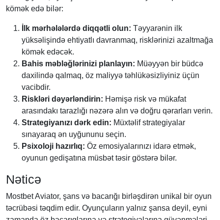
kömək edə bilər:
İlk mərhələlərdə diqqətli olun:
Təyyarənin ilk
yüksəlişində ehtiyatlı davranmaq, risklərinizi azaltmağa
kömək edəcək.
Bahis məbləğlərinizi planlayın:
Müəyyən bir büdcə
daxilində qalmaq, öz maliyyə təhlükəsizliyiniz üçün
vacibdir.
Riskləri dəyərləndirin:
Həmişə risk və mükafat
arasındakı tarazlığı nəzərə alın və doğru qərarları verin.
Strategiyanızı dərk edin:
Müxtəlif strategiyalar
sınayaraq ən uyğununu seçin.
Psixoloji hazırlıq:
Öz emosiyalarınızı idarə etmək,
oyunun gedişatına müsbət təsir göstərə bilər.
Nəticə
Mostbet Aviator, şans və bacarığı birləşdirən unikal bir oyun
təcrübəsi təqdim edir. Oyunçuların yalnız şansa deyil, eyni
zamanda öz bacarıqlarına və strategiyalarına güvənmələri