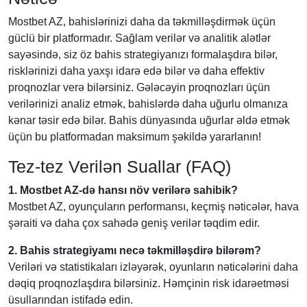
Mostbet AZ, bahislərinizi daha da təkmilləşdirmək üçün
güclü bir platformadır. Sağlam verilər və analitik alətlər
sayəsində, siz öz bahis strategiyanızı formalaşdıra bilər,
risklərinizi daha yaxşı idarə edə bilər və daha effektiv
proqnozlar verə bilərsiniz. Gələcəyin proqnozları üçün
verilərinizi analiz etmək, bahislərdə daha uğurlu olmanıza
kənar təsir edə bilər. Bahis dünyasında uğurlar əldə etmək
üçün bu platformadan maksimum şəkildə yararlanın!
Tez-tez Verilən Suallar (FAQ)
1. Mostbet AZ-də hansı növ verilərə sahibik?
Mostbet AZ, oyunçuların performansı, keçmiş nəticələr, hava
şəraiti və daha çox sahədə geniş verilər təqdim edir.
2. Bahis strategiyamı necə təkmilləşdirə bilərəm?
Veriləri və statistikaları izləyərək, oyunların nəticələrini daha
dəqiq proqnozlaşdıra bilərsiniz. Həmçinin risk idarəetməsi
üsullarından istifadə edin.