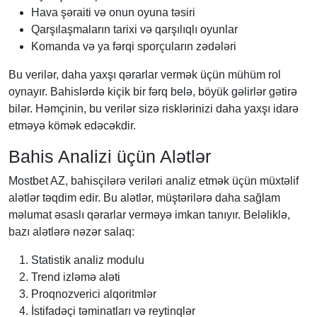
Hava şəraiti və onun oyuna təsiri
Qarşılaşmaların tarixi və qarşılıqlı oyunlar
Komanda və ya fərqi sporçuların zədələri
Bu verilər, daha yaxşı qərarlar vermək üçün mühüm rol
oynayır. Bahislərdə kiçik bir fərq belə, böyük gəlirlər gətirə
bilər. Həmçinin, bu verilər sizə risklərinizi daha yaxşı idarə
etməyə kömək edəcəkdir.
Bahis Analizi üçün Alətlər
Mostbet AZ, bahisçilərə veriləri analiz etmək üçün müxtəlif
alətlər təqdim edir. Bu alətlər, müştərilərə daha sağlam
məlumat əsaslı qərarlar verməyə imkan tanıyır. Beləliklə,
bazı alətlərə nəzər salaq:
Statistik analiz modulu
Trend izləmə aləti
Proqnozverici alqoritmlər
İstifadəçi təminatları və reytinqlər