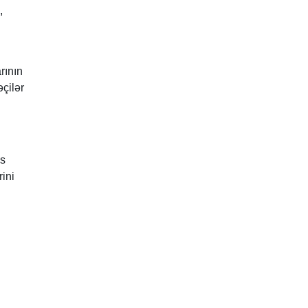
,
rının
əçilər
is
rini