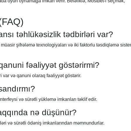
formada oyun oynamağa imkan verir. Beləliklə, Mostbet-i seçmək,
 (FAQ)
sı təhlükəsizlik tədbirləri var?
müasir şifrələmə texnologiyaları və iki faktorlu təsdiqləmə sist
anuni fəaliyyət göstərirmi?
var və qanuni olaraq fəaliyyət göstərir.
asandırmı?
interfeysi və sürətli yükləmə imkanları təklif edir.
 haqqında nə düşünür?
mətləri və sürətli ödəniş imkanlarından məmnundurlar.