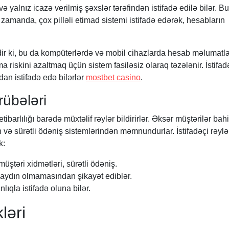
ə yalnız icazə verilmiş şəxslər tərəfindən istifadə edilə bilər. Bu
 zamanda, çox pilləli etimad sistemi istifadə edərək, hesabların
dir ki, bu da kompüterlərdə və mobil cihazlarda hesab məlumatla
a riskini azaltmaq üçün sistem fasiləsiz olaraq təzələnir. İstifad
dan istifadə edə bilərlər
mostbet casino
.
rübələri
ibarlılığı barədə müxtəlif rəylər bildirirlər. Əksər müştərilər bah
 və sürətli ödəniş sistemlərindən məmnundurlar. İstifadəçi rəylə
k:
üştəri xidmətləri, sürətli ödəniş.
in aydın olmamasından şikayət ediblər.
lıqla istifadə oluna bilər.
ləri