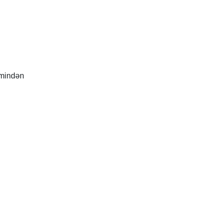
emindən