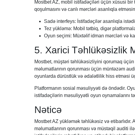
Mostbet AZ, mobil istifadəçiləri üçün xüsusi bir 
qoşulmasını və canlı mərcləri asanlıqla etməsini 
Sadə interfeys: İstifadəçilər asanlıqla istəd
Tez yükləmə: Mobil tətbiq, digər platformal
Oyun seçimi: Müxtəlif idman mərcləri və ka
5. Xarici Təhlükəsizlik 
Mostbet, müştəri təhlükəsizliyini qorumaq üçün x
məlumatlarının qorunması üçün müntəzəm auditlər
oyunlarda dürüstlük və ədalətlilik hiss etməsi ü
Platformanın sosial məsuliyyəti də öndədir. Oyun
istifadəçilərin məsuliyyətli oyun oynamalarını tə
Nəticə
Mostbet AZ yükləmək təhlükəsiz və etibarlıdır. 
məlumatlarının qorunması və müstəqil auditi ilə 