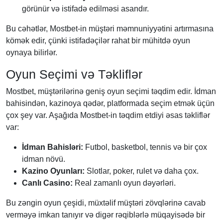
görünür və istifadə edilməsi asandır.
Bu cəhətlər, Mostbet-in müştəri məmnuniyyətini artırmasına
kömək edir, çünki istifadəçilər rahat bir mühitdə oyun
oynaya bilirlər.
Oyun Seçimi və Təkliflər
Mostbet, müştərilərinə geniş oyun seçimi təqdim edir. İdman
bahisindən, kazinoya qədər, platformada seçim etmək üçün
çox şey var. Aşağıda Mostbet-in təqdim etdiyi əsas təkliflər
var:
İdman Bahisləri:
Futbol, basketbol, tennis və bir çox
idman növü.
Kazino Oyunları:
Slotlar, poker, rulet və daha çox.
Canlı Casino:
Real zamanlı oyun dəyərləri.
Bu zəngin oyun çeşidi, müxtəlif müştəri zövqlərinə cavab
verməyə imkan tanıyır və digər rəqiblərlə müqayisədə bir