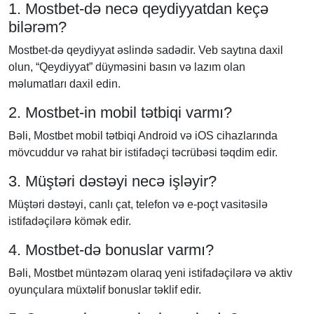
1. Mostbet-də necə qeydiyyatdan keçə
bilərəm?
Mostbet-də qeydiyyat əslində sadədir. Veb saytına daxil
olun, “Qeydiyyat” düyməsini basın və lazım olan
məlumatları daxil edin.
2. Mostbet-in mobil tətbiqi varmı?
Bəli, Mostbet mobil tətbiqi Android və iOS cihazlarında
mövcuddur və rahat bir istifadəçi təcrübəsi təqdim edir.
3. Müştəri dəstəyi necə işləyir?
Müştəri dəstəyi, canlı çat, telefon və e-poçt vasitəsilə
istifadəçilərə kömək edir.
4. Mostbet-də bonuslar varmı?
Bəli, Mostbet müntəzəm olaraq yeni istifadəçilərə və aktiv
oyunçulara müxtəlif bonuslar təklif edir.