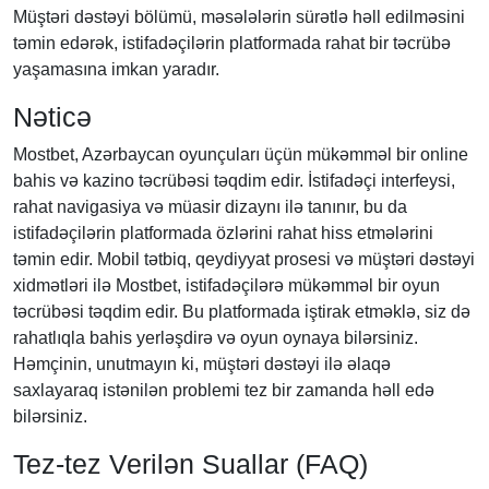
Müştəri dəstəyi bölümü, məsələlərin sürətlə həll edilməsini
təmin edərək, istifadəçilərin platformada rahat bir təcrübə
yaşamasına imkan yaradır.
Nəticə
Mostbet, Azərbaycan oyunçuları üçün mükəmməl bir online
bahis və kazino təcrübəsi təqdim edir. İstifadəçi interfeysi,
rahat navigasiya və müasir dizaynı ilə tanınır, bu da
istifadəçilərin platformada özlərini rahat hiss etmələrini
təmin edir. Mobil tətbiq, qeydiyyat prosesi və müştəri dəstəyi
xidmətləri ilə Mostbet, istifadəçilərə mükəmməl bir oyun
təcrübəsi təqdim edir. Bu platformada iştirak etməklə, siz də
rahatlıqla bahis yerləşdirə və oyun oynaya bilərsiniz.
Həmçinin, unutmayın ki, müştəri dəstəyi ilə əlaqə
saxlayaraq istənilən problemi tez bir zamanda həll edə
bilərsiniz.
Tez-tez Verilən Suallar (FAQ)