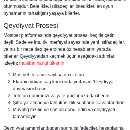
olunmuşdur. Beləliklə, istifadəçilər, istədikləri an oyun
oynamanın rahatlığını yaşaya bilərlər.
Qeydiyyat Prosesi
Mostbet platformasında qeydiyyat prosesi heç də çətin
deyil. Sadə və intuitiv interfeysi sayəsində yeni istifadəçilər,
yalnız bir neçə dəqiqə ərzində öz hesablarını yarada
bilərlər. Qeydiyyatdan keçmək üçün aşağıdakı adımları
izləyin:
mostbet hangi ülkenin
Mostbet-in rəsmi saytına daxil olun.
Ekranın yuxarı sağ küncündə yerləşən “Qeydiyyat”
düyməsini basın.
Telefon nömrənizi və ya e-poçtunuzu daxil edin.
Şifrə yaratmaq və təhlükəsizlik suallarını cavablandırın.
Müvafiq razılıq və şərtləri qəbul edin və qeydiyyatı
tamamlayın.
Qeydiyyat tamamlandıqdan sonra istifadəçilər, hesablarına