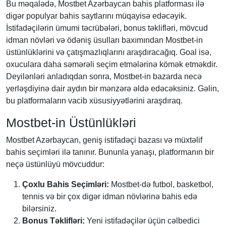
Bu məqalədə, Mostbet Azərbaycan bahis platforması ilə
digər populyar bahis saytlarını müqayisə edəcəyik.
İstifadəçilərin ümumi təcrübələri, bonus təklifləri, mövcud
idman növləri və ödəniş üsulları baxımından Mostbet-in
üstünlüklərini və çatışmazlıqlarını araşdıracağıq. Goal isə,
oxuculara daha səmərəli seçim etmələrinə kömək etməkdir.
Deyilənləri anladıqdan sonra, Mostbet-in bazarda necə
yerləşdiyinə dair aydın bir mənzərə əldə edəcəksiniz. Gəlin,
bu platformaların vacib xüsusiyyətlərini araşdıraq.
Mostbet-in Üstünlükləri
Mostbet Azərbaycan, geniş istifadəçi bazası və müxtəlif
bahis seçimləri ilə tanınır. Bununla yanaşı, platformanın bir
neçə üstünlüyü mövcuddur:
Çoxlu Bahis Seçimləri:
Mostbet-də futbol, basketbol,
tennis və bir çox digər idman növlərinə bahis edə
bilərsiniz.
Bonus Təklifləri:
Yeni istifadəçilər üçün cəlbedici