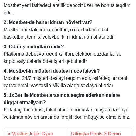
Mostbet yeni istifadəçilərə ilk depozit üzərinə bonus təqdim
edir.
2. Mostbet-də hansı idman növləri var?
Mostbet müxtəlif idman nölləri, o cümlədən futbol,
basketbol, tennis, voleybol kimi idmanları əhatə edir.
3. Ödəniş metodları nədir?
Platforma debet və kredit kartları, elektron cüzdanlar və
kripto valyutalarla ödənişləri qəbul edir.
4. Mostbet-in müştəri dəstəyi necə işləyir?
Mostbet 24/7 müştəri dəstəyi təqdim edir, istifadəçilər canlı
çat və email vasitəsilə MK ilə əlaqə saxlaya bilərlər.
5. 1xBet ilə Mostbet arasında seçim edərkən nələrə
diqqət etməliyəm?
İstifadəçi təcrübəsi, təklif olunan bonuslar, müştəri dəstəyi
və idman növləri arasında fərqlilikləri müqayisə etməlisiniz.
Mostbet Indir: Oyun
Utforska Pirots 3 Demo