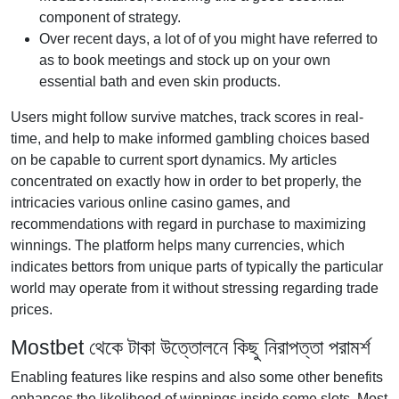
component of strategy.
Over recent days, a lot of of you might have referred to
as to book meetings and stock up on your own
essential bath and even skin products.
Users might follow survive matches, track scores in real-
time, and help to make informed gambling choices based
on be capable to current sport dynamics. My articles
concentrated on exactly how in order to bet properly, the
intricacies various online casino games, and
recommendations with regard in purchase to maximizing
winnings. The platform helps many currencies, which
indicates bettors from unique parts of typically the particular
world may operate from it without stressing regarding trade
prices.
Mostbet থেকে টাকা উত্তোলনে কিছু নিরাপত্তা পরামর্শ
Enabling features like respins and also some other benefits
enhances the likelihood of winnings inside some slots. Most