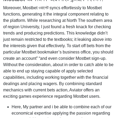
Moreover, Mostbet ওয়ালেট syncs effortlessly to Mostbet
functions, generating it the integral component relating to
the platform. While researching at North The southern area
of region University, I just found a fresh knack for checking
trends and producing predictions. This knowledge didn’t
just remain restricted to the textbooks; it leaking above into
the interests given that effectively. To start off bets from the
particular Mostbet bookmaker’s business office, you should
create an account” “and even consider Mostbet sign-up.
Without the consideration, about in order to catch able to be
able to end up staying capable of apply selected
capabilities, including working together with the financial
dealings and placing wagers. By combining standard
mechanics with current bets action, Aviator offers an
exciting games experience regarding Mostbet users.
Here, My partner and i be able to combine each of our
economical expertise applying the passion regarding