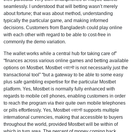
seamlessly. I understood that will betting wasn’t merely
about fortune; that was about method, understanding
typically the particular game, and making informed
decisions. Customers from Bangladesh could play online
with each other with regard to be able to cost-free in
commonly the demo variation.
The wallet works while a central hub for taking care of”
“finances across various online games and betting available
options on Mostbet. Mostbet ওয়ালেট is not necessarily just the
transactional tool” “but a gateway to be able to some easy
plus safe gambling expertise for the particular Mostbet
platform. Yes, Mostbet is normally fully enhanced with
regards to mobile cell phones, enabling customers in order
to reach the program via their quite own mobile telephones
or pills effortlessly. Yes, Mostbet ওয়ালেট supports multiple
international currencies, making that accessible to buyers
throughout the world, provided Mostbet will be within of
which in turn area. The percent of money coming back