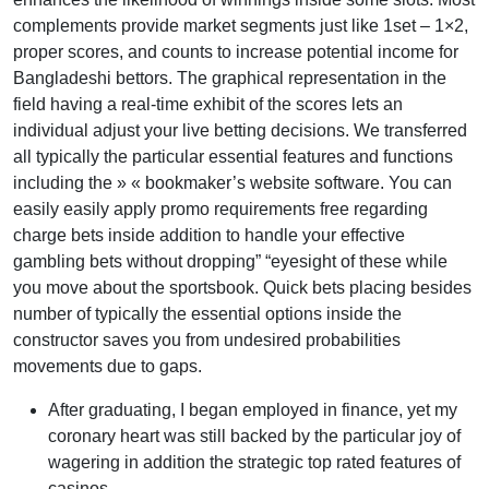
complements provide market segments just like 1set – 1×2,
proper scores, and counts to increase potential income for
Bangladeshi bettors. The graphical representation in the
field having a real-time exhibit of the scores lets an
individual adjust your live betting decisions. We transferred
all typically the particular essential features and functions
including the » « bookmaker’s website software. You can
easily easily apply promo requirements free regarding
charge bets inside addition to handle your effective
gambling bets without dropping” “eyesight of these while
you move about the sportsbook. Quick bets placing besides
number of typically the essential options inside the
constructor saves you from undesired probabilities
movements due to gaps.
After graduating, I began employed in finance, yet my
coronary heart was still backed by the particular joy of
wagering in addition the strategic top rated features of
casinos.