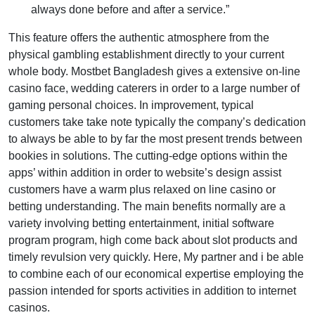
always done before and after a service.”
This feature offers the authentic atmosphere from the
physical gambling establishment directly to your current
whole body. Mostbet Bangladesh gives a extensive on-line
casino face, wedding caterers in order to a large number of
gaming personal choices. In improvement, typical
customers take take note typically the company’s dedication
to always be able to by far the most present trends between
bookies in solutions. The cutting-edge options within the
apps’ within addition in order to website’s design assist
customers have a warm plus relaxed on line casino or
betting understanding. The main benefits normally are a
variety involving betting entertainment, initial software
program program, high come back about slot products and
timely revulsion very quickly. Here, My partner and i be able
to combine each of our economical expertise employing the
passion intended for sports activities in addition to internet
casinos.