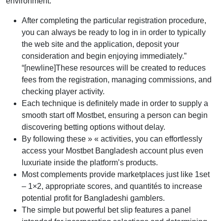
environment.
After completing the particular registration procedure,
you can always be ready to log in in order to typically
the web site and the application, deposit your
consideration and begin enjoying immediately.”
“[newline]These resources will be created to reduces
fees from the registration, managing commissions, and
checking player activity.
Each technique is definitely made in order to supply a
smooth start off Mostbet, ensuring a person can begin
discovering betting options without delay.
By following these » « activities, you can effortlessly
access your Mostbet Bangladesh account plus even
luxuriate inside the platform’s products.
Most complements provide marketplaces just like 1set
– 1×2, appropriate scores, and quantités to increase
potential profit for Bangladeshi gamblers.
The simple but powerful bet slip features a panel