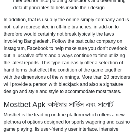
intended for incorporating selections and determining
default principles to bets inside their design.
In addition, that is usually the online simply company and is
not really represented in off-line branches, in add-on to
therefore would certainly not break typically the laws
involving Bangladesh. Follow the particular company on
Instagram, Facebook to help make sure you don’t overlook
out in lucrative offers and always continue to time utilizing
the latest reports. This type can easily offer a selection of
hand forms that effect the condition of the game together
with the dimensions of the winnings. More than 20 providers
will provide a person with blackjack and also a signature
design and style and style to accommodate most tastes.
Mostbet Apk কাস্টমার সার্ভিস এবং সাপোর্ট
Mostbet is the leading on-line platform which offers a new
plethora of options designed for sports wagering and casino
game playing. Its user-friendly user interface, intensive