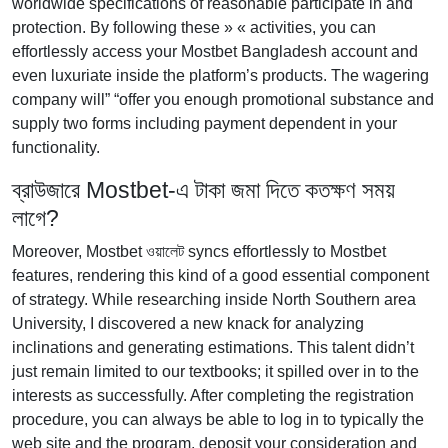
worldwide specifications of reasonable participate in and
protection. By following these » « activities, you can
effortlessly access your Mostbet Bangladesh account and
even luxuriate inside the platform’s products. The wagering
company will” “offer you enough promotional substance and
supply two forms including payment dependent in your
functionality.
ব্রাউজারে Mostbet-এ টাকা জমা দিতে কতক্ষণ সময়
লাগে?
Moreover, Mostbet ওয়ালেট syncs effortlessly to Mostbet
features, rendering this kind of a good essential component
of strategy. While researching inside North Southern area
University, I discovered a new knack for analyzing
inclinations and generating estimations. This talent didn’t
just remain limited to our textbooks; it spilled over in to the
interests as successfully. After completing the registration
procedure, you can always be able to log in to typically the
web site and the program, deposit your consideration and