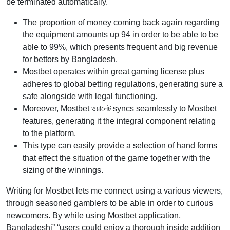
be terminated automatically.
The proportion of money coming back again regarding
the equipment amounts up 94 in order to be able to be
able to 99%, which presents frequent and big revenue
for bettors by Bangladesh.
Mostbet operates within great gaming license plus
adheres to global betting regulations, generating sure a
safe alongside with legal functioning.
Moreover, Mostbet ওয়ালেট syncs seamlessly to Mostbet
features, generating it the integral component relating
to the platform.
This type can easily provide a selection of hand forms
that effect the situation of the game together with the
sizing of the winnings.
Writing for Mostbet lets me connect using a various viewers,
through seasoned gamblers to be able in order to curious
newcomers. By while using Mostbet application,
Bangladeshi” “users could enjoy a thorough inside addition