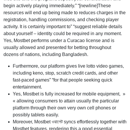
begin actively playing immediately.” “[newline]These
resources will end up being made to reduces charges in the
registration, handling commissions, and checking player
activity. It is certainly important to” “suggest reliable details
about yourself – identity could be required in any moment.
Yes, Mostbet performs under a Curacao license and is
usually allowed and presented for betting throughout
dozens of nations, including Bangladesh.
Furthermore, our platform gives live lotto video games,
including keno, stop, scratch credit cards, and other
fast-paced games” “for that people seeking quick
entertainment.
Yes, Mostbet is fully increased for mobile equipment, »
« allowing consumers to attain usually the particular
platform through their own very own cell phones or
possibly tablets easily.
Moreover, Mostbet ওয়ালেট syncs effortlessly together with
Mostbet features, rendering this a good essential