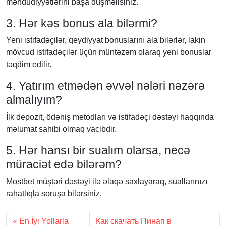
məhdudiyyətlərini başa düşməlisiniz.
3. Hər kəs bonus ala bilərmi?
Yeni istifadəçilər, qeydiyyat bonuslarını ala bilərlər, lakin
mövcud istifadəçilər üçün müntəzəm olaraq yeni bonuslar
təqdim edilir.
4. Yatırım etmədən əvvəl nələri nəzərə
almalıyım?
İlk depozit, ödəniş metodları və istifadəçi dəstəyi haqqında
məlumat sahibi olmaq vacibdir.
5. Hər hansı bir sualım olarsa, necə
müraciət edə bilərəm?
Mostbet müştəri dəstəyi ilə əlaqə saxlayaraq, suallarınızı
rahatlıqla soruşa bilərsiniz.
En İyi Yollarla
Как скачать Пинап в