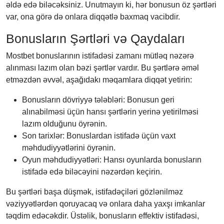
əldə edə biləcəksiniz. Unutmayın ki, hər bonusun öz şərtləri
var, ona görə də onlara diqqətlə baxmaq vacibdir.
Bonusların Şərtləri və Qaydaları
Mostbet bonuslarının istifadəsi zamanı mütləq nəzərə
alınması lazım olan bəzi şərtlər vardır. Bu şərtlərə əməl
etməzdən əvvəl, aşağıdakı məqamlara diqqət yetirin:
Bonusların dövriyyə tələbləri: Bonusun geri
alınabilməsi üçün hansı şərtlərin yerinə yetirilməsi
lazım olduğunu öyrənin.
Son tarixlər: Bonuslardan istifadə üçün vaxt
məhdudiyyətlərini öyrənin.
Oyun məhdudiyyətləri: Hansı oyunlarda bonusların
istifadə edə biləcəyini nəzərdən keçirin.
Bu şərtləri başa düşmək, istifadəçiləri gözlənilməz
vəziyyətlərdən qoruyacaq və onlara daha yaxşı imkanlar
təqdim edəcəkdir. Üstəlik, bonusların effektiv istifadəsi,