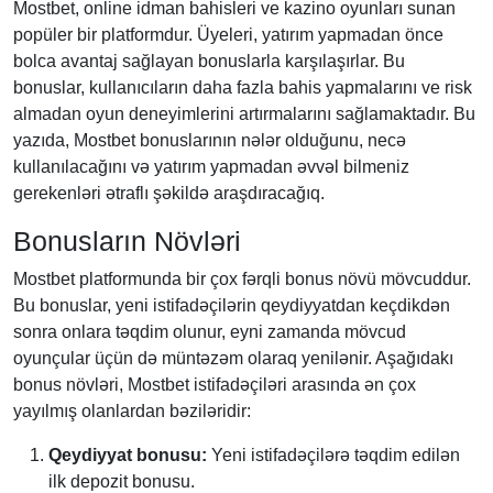
Mostbet, online idman bahisleri ve kazino oyunları sunan
popüler bir platformdur. Üyeleri, yatırım yapmadan önce
bolca avantaj sağlayan bonuslarla karşılaşırlar. Bu
bonuslar, kullanıcıların daha fazla bahis yapmalarını ve risk
almadan oyun deneyimlerini artırmalarını sağlamaktadır. Bu
yazıda, Mostbet bonuslarının nələr olduğunu, necə
kullanılacağını və yatırım yapmadan əvvəl bilmeniz
gerekenləri ətraflı şəkildə araşdıracağıq.
Bonusların Növləri
Mostbet platformunda bir çox fərqli bonus növü mövcuddur.
Bu bonuslar, yeni istifadəçilərin qeydiyyatdan keçdikdən
sonra onlara təqdim olunur, eyni zamanda mövcud
oyunçular üçün də müntəzəm olaraq yenilənir. Aşağıdakı
bonus növləri, Mostbet istifadəçiləri arasında ən çox
yayılmış olanlardan bəziləridir:
Qeydiyyat bonusu:
Yeni istifadəçilərə təqdim edilən
ilk depozit bonusu.