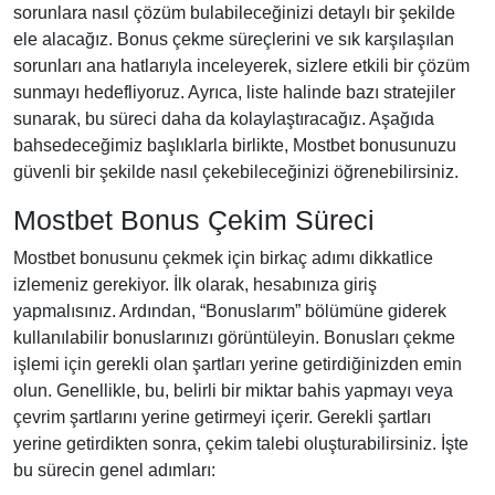
sorunlara nasıl çözüm bulabileceğinizi detaylı bir şekilde
ele alacağız. Bonus çekme süreçlerini ve sık karşılaşılan
sorunları ana hatlarıyla inceleyerek, sizlere etkili bir çözüm
sunmayı hedefliyoruz. Ayrıca, liste halinde bazı stratejiler
sunarak, bu süreci daha da kolaylaştıracağız. Aşağıda
bahsedeceğimiz başlıklarla birlikte, Mostbet bonusunuzu
güvenli bir şekilde nasıl çekebileceğinizi öğrenebilirsiniz.
Mostbet Bonus Çekim Süreci
Mostbet bonusunu çekmek için birkaç adımı dikkatlice
izlemeniz gerekiyor. İlk olarak, hesabınıza giriş
yapmalısınız. Ardından, “Bonuslarım” bölümüne giderek
kullanılabilir bonuslarınızı görüntüleyin. Bonusları çekme
işlemi için gerekli olan şartları yerine getirdiğinizden emin
olun. Genellikle, bu, belirli bir miktar bahis yapmayı veya
çevrim şartlarını yerine getirmeyi içerir. Gerekli şartları
yerine getirdikten sonra, çekim talebi oluşturabilirsiniz. İşte
bu sürecin genel adımları: