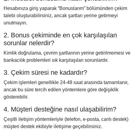
Hesabınıza giriş yaparak “Bonuslarım” bölümünden çekim
talebi oluşturabilirsiniz, ancak şartları yerine getirmeyi
unutmayın.
2. Bonus çekiminde en çok karşılaşılan
sorunlar nelerdir?
Kimlik doğrulama, çevrim şartlarının yerine getirilmemesi ve
bankacılık problemleri sık karşılaşılan sorunlardır.
3. Çekim süresi ne kadardır?
Çekim işlemleri genellikle 24-48 saat arasında tamamlanır,
ancak bu süre tercih edilen yöntemlere göre değişiklik
gösterebilir.
4. Müşteri desteğine nasıl ulaşabilirim?
Çeşitli iletişim yöntemleriyle (telefon, e-posta, canlı destek)
müşteri destek ekibiyle iletişime geçebilirsiniz.