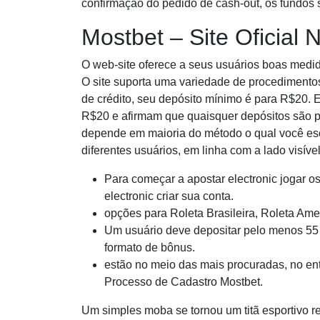
confirmação do pedido de cash-out, os fundos
Mostbet – Site Oficial N
O web-site oferece a seus usuários boas medid
O site suporta uma variedade de procedimentos
de crédito, seu depósito mínimo é para R$20.
R$20 e afirmam que quaisquer depósitos são 
depende em maioria do método o qual você esco
diferentes usuários, em linha com a lado visíve
Para começar a apostar electronic jogar os
electronic criar sua conta.
opções para Roleta Brasileira, Roleta Ame
Um usuário deve depositar pelo menos 55 
formato de bônus.
estão no meio das mais procuradas, no e
Processo de Cadastro Mostbet.
Um simples moba se tornou um titã esportivo r