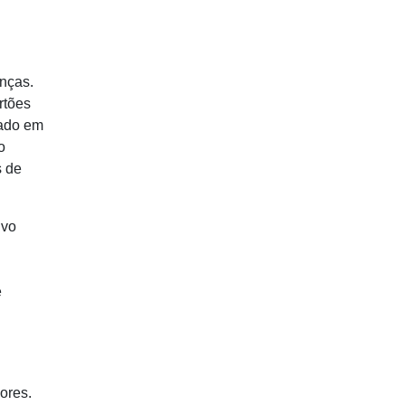
anças.
rtões
xado em
o
s de
ivo
e
ores.