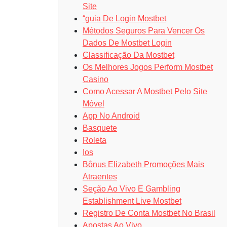
Site
“guia De Login Mostbet
Métodos Seguros Para Vencer Os
Dados De Mostbet Login
Classificação Da Mostbet
Os Melhores Jogos Perform Mostbet
Casino
Como Acessar A Mostbet Pelo Site
Móvel
App No Android
Basquete
Roleta
Ios
Bônus Elizabeth Promoções Mais
Atraentes
Seção Ao Vivo E Gambling
Establishment Live Mostbet
Registro De Conta Mostbet No Brasil
Apostas Ao Vivo