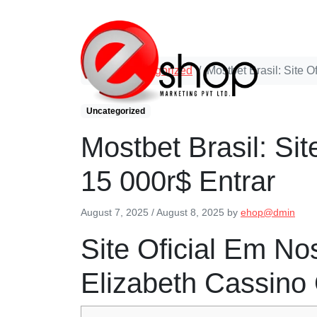
Uncategorized
Mostbet Brasil: Site O
Uncategorized
Mostbet Brasil: Sit
15 000r$ Entrar
August 7, 2025
/
August 8, 2025
by
ehop@dmin
Site Oficial Em No
Elizabeth Cassino 