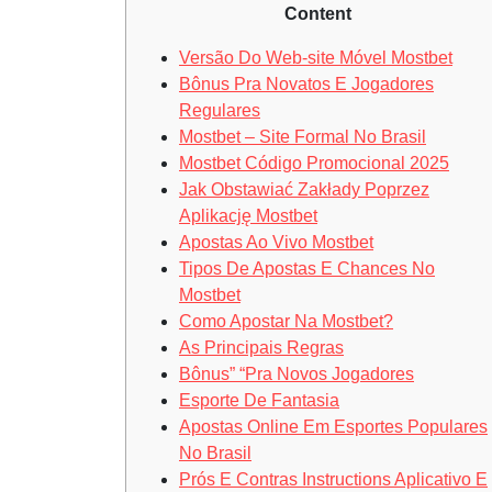
Content
Versão Do Web-site Móvel Mostbet
Bônus Pra Novatos E Jogadores
Regulares
Mostbet – Site Formal No Brasil
Mostbet Código Promocional 2025
Jak Obstawiać Zakłady Poprzez
Aplikację Mostbet
Apostas Ao Vivo Mostbet
Tipos De Apostas E Chances No
Mostbet
Como Apostar Na Mostbet?
As Principais Regras
Bônus” “Pra Novos Jogadores
Esporte De Fantasia
Apostas Online Em Esportes Populares
No Brasil
Prós E Contras Instructions Aplicativo E