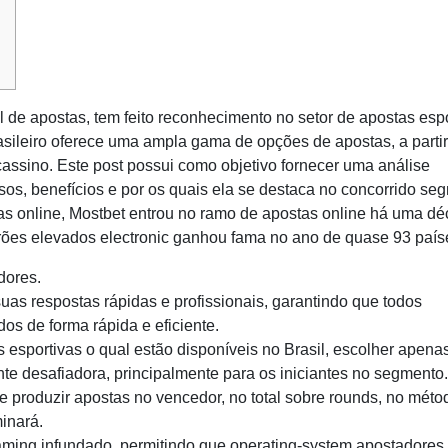
 de apostas, tem feito reconhecimento no setor de apostas esp
brasileiro oferece uma ampla gama de opções de apostas, a parti
 cassino. Este post possui como objetivo fornecer uma análise
os, benefícios e por os quais ela se destaca no concorrido se
s online, Mostbet entrou no ramo de apostas online há uma dé
ões elevados electronic ganhou fama no ano de quase 93 país
dores.
uas respostas rápidas e profissionais, garantindo que todos
os de forma rápida e eficiente.
 esportivas o qual estão disponíveis no Brasil, escolher apena
te desafiadora, principalmente para os iniciantes no segmento.
 produzir apostas no vencedor, no total sobre rounds, no méto
minará.
eaming infundado, permitindo que operating-system apostadores