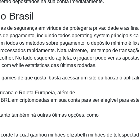
 serão depositados na sua conta imediatamente.
o Brasil
as de segurança em virtude de proteger a privacidade e as fin
 de pagamento, incluindo todos operating-system principais ca
 Em todos os métodos sobre pagamento, o depósito mínimo é fi
processados rapidamente. Naturalmente, um tempo de transaçã
lher. No lado esquerdo ag tela, o jogador pode ver as aposta
l com while estatísticas das últimas rodadas.
 games de que gosta, basta acessar um site ou baixar o aplicat
ricana e Roleta Europeia, além de
BRL em criptomoedas em sua conta para ser elegível para est
ntanto também há outras ótimas opções, como
ecorde la cual ganhou milhões elizabeth milhões de telespectad