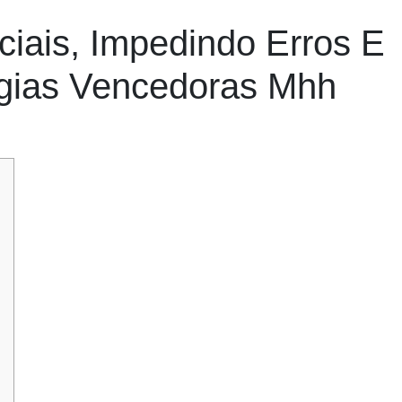
iais, Impedindo Erros E
égias Vencedoras Mhh