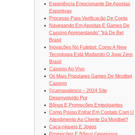
Experiência Emocionante De Apostas
Esportivas
Processo Para Verificação De Conta
Navegando Em Apostas E Games De
Cassino Apresentando” “Irá De Bet
Brasil
Inovações No Futebol: Como A New
Tecnologia Está Mudando O Jogo Zero
Brasil
Cassino Ao Vivo
Os Mais Populares Games De Mostbet
Cassino
©carnavalesco – 2024 Site
Desenvolvido Por
Bônus E Promoções Empolgantes
Como Posso Entrar Em Contato Com U
Atendimento Ao Cliente Da Mostbet?
Caça-níqueis E Jogos
Promoções E Bônus Generosos