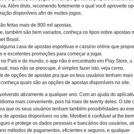
iva. Além disto, recomendo fortemente o qual você aproveite op
ação disponíveis afin de muitos jogos.
ão feitas mais de 800 mil apostas.
ite, também são bem variados, conheça os tipos sobre apostas 
et Brasil.
 alguma casa de apostas esportivas e cassino online que propo
es e excelentes promoções para começar a jogar.
no País e do mundo, o app não é encontrado em Play Store, u
ual, mas não se preocupe, é simples fazer isto, veja como.
ade de opções de apostas pra que os teus usuários tenham mais
e, conheça quais são as opções de apostas disponíveis no site.
volvendo ativamente a qualquer ano. Com an ajuda do aplicati
idioma mais conveniente, pois há mais de twenty deles. O site 
ra que os seus usuários tenham também possibilidades ao exe
 de apostas disponíveis no site. Mostbet é confiável at the be
seguro e protege os dados pessoais e bancários dos usuários, a
bons métodos de pagamentos, eficientes e seguros, e qualquer