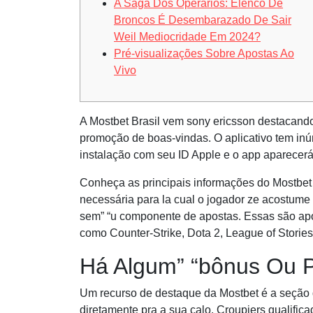
A Saga Dos Operários: Elenco De
Broncos É Desembarazado De Sair
Weil Mediocridade Em 2024?
Pré-visualizações Sobre Apostas Ao
Vivo
A Mostbet Brasil vem sony ericsson destacand
promoção de boas-vindas. O aplicativo tem inú
instalação com seu ID Apple e o app aparecerá n
Conheça as principais informações do Mostbet
necessária para la cual o jogador ze acostume 
sem” “u componente de apostas. Essas são apo
como Counter-Strike, Dota 2, League of Storie
Há Algum” “bônus Ou 
Um recurso de destaque da Mostbet é a seção de
diretamente pra a sua calo. Croupiers qualif