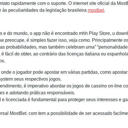
ato rapidamente com o suporte. O internet site oficial da Most
 às peculiaridades da legislação brasileira
mostbet
.
s e do mundo, o app não é encontrado mhh Play Store, u down
se preocupe, é simples fazer isso, veja como. Principalmente o
ltas probabilidades, mas também celebram uma” “personalidade
 fácil de obter, ao contrário das licenças italiana ou espanhol
os.
, onde o jogador pode apostar em várias partidas, como aposta
system seus respectivos jogos.
endimento, é imperativo abordar os jogos de cassino on-line c
es e adotando práticas responsáveis.
e licenciada é fundamental para proteger seus interesses e gar
ersal MostBet. com tem a possibilidade de ser acessado facilme