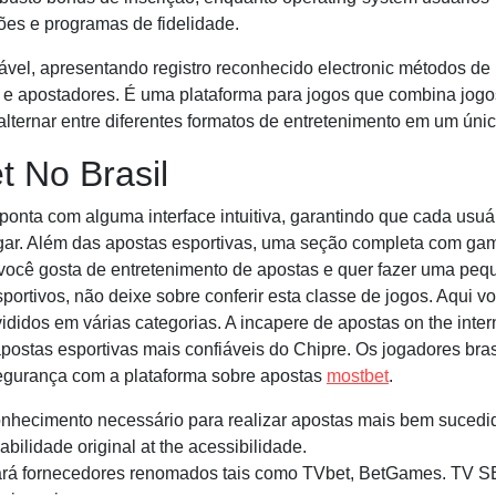
ões e programas de fidelidade.
iável, apresentando registro reconhecido electronic métodos de
s e apostadores. É uma plataforma para jogos que combina jogo
alternar entre diferentes formatos de entretenimento em um únic
t No Brasil
onta com alguma interface intuitiva, garantindo que cada usuá
gar. Além das apostas esportivas, uma seção completa com ga
e você gosta de entretenimento de apostas e quer fazer uma pe
ortivos, não deixe sobre conferir esta classe de jogos. Aqui v
didos em várias categorias. A incapere de apostas on the inter
postas esportivas mais confiáveis do Chipre. Os jogadores bras
segurança com a plataforma sobre apostas
mostbet
.
conhecimento necessário para realizar apostas mais bem sucedi
bilidade original at the acessibilidade.
ará fornecedores renomados tais como TVbet, BetGames. TV S