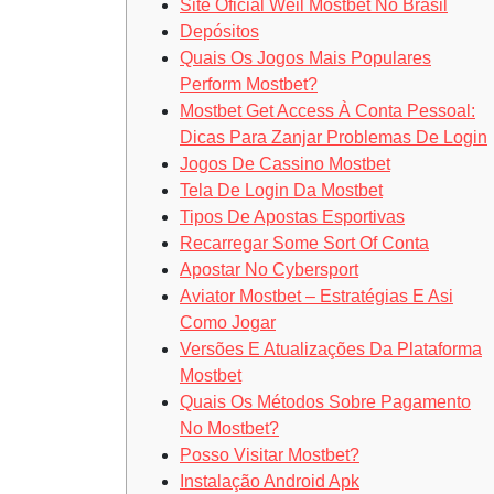
Site Oficial Weil Mostbet No Brasil
Depósitos
Quais Os Jogos Mais Populares
Perform Mostbet?
Mostbet Get Access À Conta Pessoal:
Dicas Para Zanjar Problemas De Login
Jogos De Cassino Mostbet
Tela De Login Da Mostbet
Tipos De Apostas Esportivas
Recarregar Some Sort Of Conta
Apostar No Cybersport
Aviator Mostbet – Estratégias E Asi
Como Jogar
Versões E Atualizações Da Plataforma
Mostbet
Quais Os Métodos Sobre Pagamento
No Mostbet?
Posso Visitar Mostbet?
Instalação Android Apk