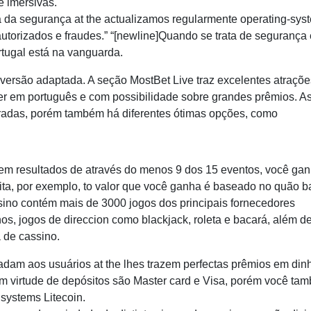
 imersivas.
 da segurança at the actualizamos regularmente operating-sys
utorizados e fraudes.” “[newline]Quando se trata de segurança 
rtugal está na vanguarda.
a versão adaptada. A seção MostBet Live traz excelentes atraçõ
ler em português e com possibilidade sobre grandes prêmios. A
radas, porém também há diferentes ótimas opções, como
tem resultados de através do menos 9 dos 15 eventos, você ga
ta, por exemplo, to valor que você ganha é baseado no quão b
sino contém mais de 3000 jogos dos principais fornecedores
os, jogos de direccion como blackjack, roleta e bacará, além d
 de cassino.
dam aos usuários at the lhes trazem perfectas prêmios em dinh
m virtude de depósitos são Master card e Visa, porém você ta
systems Litecoin.