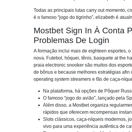
Todas as principais lutas carry out momento, c
é o famoso “jogo do tigrinho”, elizabeth é atual
Mostbet Sign In À Conta P
Problemas De Login
A formação inclui mais de eighteen esportes, o
nova. Futebol, hóquei, tênis, basquete at the h
praia electronic snooker são muitos dos espo
de bônus e because melhores estratégias afin
operating system streamers e fãs de caça-níqu
Na plataforma, há opções de Pôquer Russ
O famoso “jogo do avião”, lançado pela Sp
Além disso, a Mostbet organiza regularme
rápidos que oferecem recompensas instan
Slots clássicos, caça-níqueis modernos, jo
vivo para uma experiência autêntica de ca