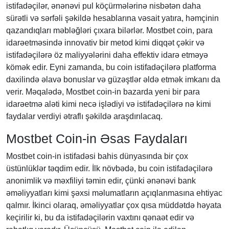
istifadəçilər, ənənəvi pul köçürmələrinə nisbətən daha
sürətli və sərfəli şəkildə hesablarına vəsait yatıra, həmçinin
qazandıqları məbləğləri çıxara bilərlər. Mostbet coin, para
idarəetməsində innovativ bir metod kimi diqqət çəkir və
istifadəçilərə öz maliyyələrini daha effektiv idarə etməyə
kömək edir. Eyni zamanda, bu coin istifadəçilərə platforma
daxilində əlavə bonuslar və güzəştlər əldə etmək imkanı da
verir. Məqalədə, Mostbet coin-in bazarda yeni bir para
idarəetmə aləti kimi necə işlədiyi və istifadəçilərə nə kimi
faydalar verdiyi ətraflı şəkildə araşdırılacaq.
Mostbet Coin-in Əsas Faydaları
Mostbet coin-in istifadəsi bahis dünyasında bir çox
üstünlüklər təqdim edir. İlk növbədə, bu coin istifadəçilərə
anonimlik və məxfiliyi təmin edir, çünki ənənəvi bank
əməliyyatları kimi şəxsi məlumatların açıqlanmasına ehtiyac
qalmır. İkinci olaraq, əməliyyatlar çox qısa müddətdə həyata
keçirilir ki, bu da istifadəçilərin vaxtını qənaət edir və