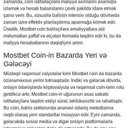
zamanda, coin istifadəçilərə maliyyə axınlarını asanlıqla
izləmək və hesab balanslarını çevik şəkildə idarə etmək
şansı verir. Bu, xüsusilə bahisin intensiv olduğu dövrlərdə
zaman üzrə effektiv planlaşdırma aparmağa kömək edir.
Üstəlik, Mostbet coin bahisçilərə əməliyyatlara aid
məlumatları şəffaf və əlçatan formada təqdim edir ki, bu da
maliyyə hesabatlarının dəqiqliyini artırır.
Mostbet Coin-in Bazarda Yeri və
Gələcəyi
Müstəqil rəqəmsal valyutalar kimi Mostbet coin də bazarda
özünəməxsus yerini tutmaqdadır. İndiki və gələcək dövrdə,
onlayn ödənişlərdə kriptovalyuta və rəqəmsal coin-lərin rolu
getdikcə artır. Mostbet coin-in uğurunun əsas səbəbi
istifadəçilərə təqdim etdiyi sürət, təhlükəsizlik və rahatlıqdır.
Bu coin, bahis sektorunda ənənəvi ödəniş metodlarına
rəqib olaraq yeni standartlar müəyyən edir. Eyni zamanda,
gələcəkdə sosial media və digər onlayn platformalarla