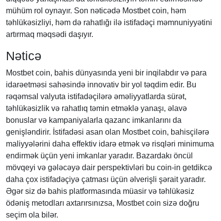
mühüm rol oynayır. Son nəticədə Mostbet coin, həm
təhlükəsizliyi, həm də rahatlığı ilə istifadəçi məmnuniyyətini
artırmaq məqsədi daşıyır.
Nəticə
Mostbet coin, bahis dünyasında yeni bir inqilabdır və para
idarəetməsi sahəsində innovativ bir yol təqdim edir. Bu
rəqəmsal valyuta istifadəçilərə əməliyyatlarda sürət,
təhlükəsizlik və rahatlıq təmin etməklə yanaşı, əlavə
bonuslar və kampaniyalarla qazanc imkanlarını da
genişləndirir. İstifadəsi asan olan Mostbet coin, bahisçilərə
maliyyələrini daha effektiv idarə etmək və risqləri minimuma
endirmək üçün yeni imkanlar yaradır. Bazardakı öncül
mövqeyi və gələcəyə dair perspektivləri bu coin-in getdikcə
daha çox istifadəçiyə çatması üçün əlverişli şərait yaradır.
Əgər siz də bahis platformasında müasir və təhlükəsiz
ödəniş metodları axtarırsınızsa, Mostbet coin sizə doğru
seçim ola bilər.