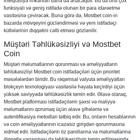
inteqrasiya imkanları daha da artacaqdır. Bu da onu çox
funksiyalı və geniş istifadə olunan bir para idarəetmə
vasitəsinə çevirəcək. Buna görə də, Mostbet coin-in
bazarda mövqeyini gücləndirməsi və yeni istifadəçi
kütlələrinin diqqətini cəlb etməsi gözlənilir.
Müştəri Təhlükəsizliyi və Mostbet
Coin
Müştəri məlumatlarının qorunması və əməliyyatların
təhlükəsizliyi Mostbet coin istifadəçiləri üçün prioritet
məsələlərdən biridir. Bu rəqəmsal valyuta əməliyyatları
blokçeyn texnologiyası vasitəsilə həyata keçirdiyi üçün
yüksək səviyyədə təhlükəsizlik təmin edir. Əlavə olaraq,
Mostbet platforması istifadəçilərin şəxsi və maliyyə
məlumatlarını qorumaq üçün əlavə şifrələmə və
autentifikasiya metodları tətbiq edir. Bu, onların hesablarının
və coin əməliyyatlarının icazəsiz girişdən qorunmasına
xidmət edir. İstifadəçilərin öz parollarına və məlumatlarına
diqqətlə yanaşması da təhlükəsizliyin təmin edilməsində