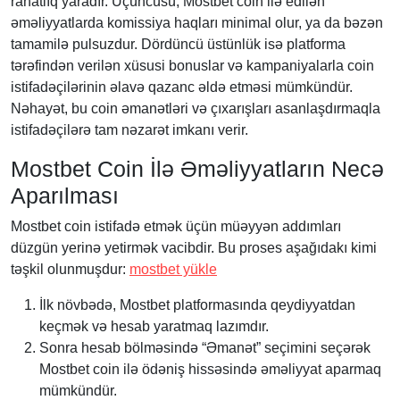
rahatlıq yaradır. Üçüncüsü, Mostbet coin ilə edilən
əməliyyatlarda komissiya haqları minimal olur, ya da bəzən
tamamilə pulsuzdur. Dördüncü üstünlük isə platforma
tərəfindən verilən xüsusi bonuslar və kampaniyalarla coin
istifadəçilərinin əlavə qazanc əldə etməsi mümkündür.
Nəhayət, bu coin əmanətləri və çıxarışları asanlaşdırmaqla
istifadəçilərə tam nəzarət imkanı verir.
Mostbet Coin İlə Əməliyyatların Necə
Aparılması
Mostbet coin istifadə etmək üçün müəyyən addımları
düzgün yerinə yetirmək vacibdir. Bu proses aşağıdakı kimi
təşkil olunmuşdur:
mostbet yükle
İlk növbədə, Mostbet platformasında qeydiyyatdan
keçmək və hesab yaratmaq lazımdır.
Sonra hesab bölməsində “Əmanət” seçimini seçərək
Mostbet coin ilə ödəniş hissəsində əməliyyat aparmaq
mümkündür.