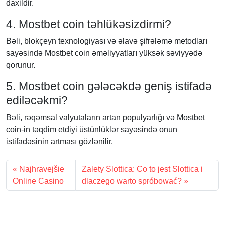
daxildir.
4. Mostbet coin təhlükəsizdirmi?
Bəli, blokçeyn texnologiyası və əlavə şifrələmə metodları
sayəsində Mostbet coin əməliyyatları yüksək səviyyədə
qorunur.
5. Mostbet coin gələcəkdə geniş istifadə
ediləcəkmi?
Bəli, rəqəmsal valyutaların artan populyarlığı və Mostbet
coin-in təqdim etdiyi üstünlüklər sayəsində onun
istifadəsinin artması gözlənilir.
Najhravejšie
Zalety Slottica: Co to jest Slottica i
Online Casino
dlaczego warto spróbować?