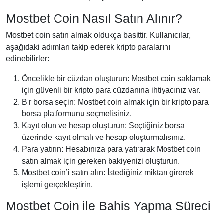
Mostbet Coin Nasıl Satın Alınır?
Mostbet coin satın almak oldukça basittir. Kullanıcılar,
aşağıdaki adımları takip ederek kripto paralarını
edinebilirler:
Öncelikle bir cüzdan oluşturun: Mostbet coin saklamak
için güvenli bir kripto para cüzdanına ihtiyacınız var.
Bir borsa seçin: Mostbet coin almak için bir kripto para
borsa platformunu seçmelisiniz.
Kayıt olun ve hesap oluşturun: Seçtiğiniz borsa
üzerinde kayıt olmalı ve hesap oluşturmalısınız.
Para yatırın: Hesabınıza para yatırarak Mostbet coin
satın almak için gereken bakiyenizi oluşturun.
Mostbet coin’i satın alın: İstediğiniz miktarı girerek
işlemi gerçekleştirin.
Mostbet Coin ile Bahis Yapma Süreci