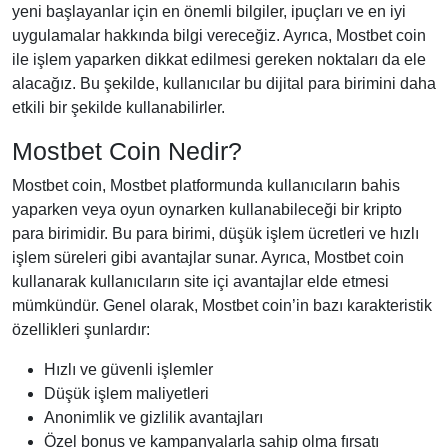
yeni başlayanlar için en önemli bilgiler, ipuçları ve en iyi
uygulamalar hakkında bilgi vereceğiz. Ayrıca, Mostbet coin
ile işlem yaparken dikkat edilmesi gereken noktaları da ele
alacağız. Bu şekilde, kullanıcılar bu dijital para birimini daha
etkili bir şekilde kullanabilirler.
Mostbet Coin Nedir?
Mostbet coin, Mostbet platformunda kullanıcıların bahis
yaparken veya oyun oynarken kullanabileceği bir kripto
para birimidir. Bu para birimi, düşük işlem ücretleri ve hızlı
işlem süreleri gibi avantajlar sunar. Ayrıca, Mostbet coin
kullanarak kullanıcıların site içi avantajlar elde etmesi
mümkündür. Genel olarak, Mostbet coin’in bazı karakteristik
özellikleri şunlardır:
Hızlı ve güvenli işlemler
Düşük işlem maliyetleri
Anonimlik ve gizlilik avantajları
Özel bonus ve kampanyalarla sahip olma fırsatı