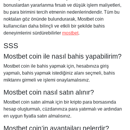
bonuslardan yararlanma fırsatı ve düşük işlem maliyetleri,
bu para birimini tercih etmenin nedenlerindendir. Tüm bu
noktaları göz önünde bulundurarak, Mostbet coin
kullanıcıları daha bilinçli ve etkili bir şekilde bahis
deneyimlerini sürdürebilirler
mostbet
.
SSS
Mostbet coin ile nasıl bahis yapabilirim?
Mostbet coin ile bahis yapmak için, hesabınıza giriş
yapmalı, bahis yapmak istediğiniz alanı seçmeli, bahis
miktarını girmeli ve işlemi onaylamalısınız.
Mostbet coin nasıl satın alınır?
Mostbet coin satın almak için bir kripto para borsasında
hesap oluşturmalı, cüzdanınıza para yatırmalı ve ardından
en uygun fiyatla satın almalısınız.
Mostbet coin’in avantajları nelerdir?