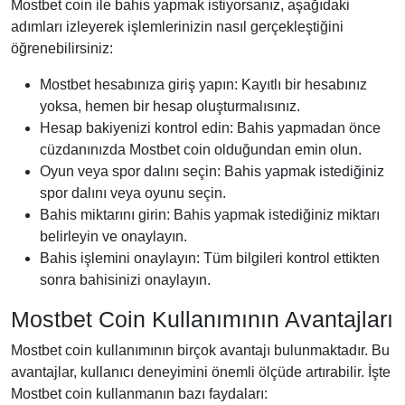
Mostbet coin ile bahis yapmak istiyorsanız, aşağıdaki
adımları izleyerek işlemlerinizin nasıl gerçekleştiğini
öğrenebilirsiniz:
Mostbet hesabınıza giriş yapın: Kayıtlı bir hesabınız
yoksa, hemen bir hesap oluşturmalısınız.
Hesap bakiyenizi kontrol edin: Bahis yapmadan önce
cüzdanınızda Mostbet coin olduğundan emin olun.
Oyun veya spor dalını seçin: Bahis yapmak istediğiniz
spor dalını veya oyunu seçin.
Bahis miktarını girin: Bahis yapmak istediğiniz miktarı
belirleyin ve onaylayın.
Bahis işlemini onaylayın: Tüm bilgileri kontrol ettikten
sonra bahisinizi onaylayın.
Mostbet Coin Kullanımının Avantajları
Mostbet coin kullanımının birçok avantajı bulunmaktadır. Bu
avantajlar, kullanıcı deneyimini önemli ölçüde artırabilir. İşte
Mostbet coin kullanmanın bazı faydaları: