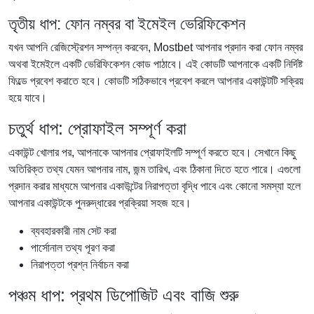
তৃতীয় ধাপ: ফোন নম্বর বা ইমেইল ভেরিফিকেশন
যখন আপনি রেজিস্ট্রেশন সম্পন্ন করবেন, Mostbet আপনার প্রদান করা ফোন নম্বর
অথবা ইমেইলে একটি ভেরিফিকেশন কোড পাঠাবে। এই কোডটি আপনাকে একটি নির্দিষ্ট
ফিল্ডে প্রবেশ করাতে হবে। কোডটি সঠিকভাবে প্রবেশ করলে আপনার একাউন্টটি সক্রিয়
হয়ে যাবে।
চতুর্থ ধাপ: প্রোফাইল সম্পূর্ণ করা
একাউন্ট খোলার পর, আপনাকে আপনার প্রোফাইলটি সম্পূর্ণ করতে হবে। সেখানে কিছু
অতিরিক্ত তথ্য যেমন আপনার নাম, জন্ম তারিখ, এবং ঠিকানা দিতে হতে পারে। এগুলো
প্রদান করার মাধ্যমে আপনার একাউন্টের নিরাপত্তা বৃদ্ধি পাবে এবং কোনো সমস্যা হলে
আপনার একাউন্টকে পুনরুদ্ধারের প্রক্রিয়া সহজ হবে।
ব্যবহারকারী নাম সেট করা
পার্সোনাল তথ্য পূরণ করা
নিরাপত্তা প্রশ্ন নির্বাচন করা
পঞ্চম ধাপ: প্রথম ডিপোজিট এবং বাজি শুরু