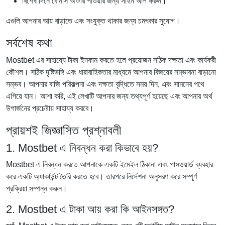
বিশেষ দিনে বোনাস অফার পাওয়ার জন্য সাইন আপ করুন।
এগুলি আপনার আয় বাড়াতে এবং সংযুক্ত থাকার জন্য চমৎকার সুযোগ।
সর্বশেষ কথা
Mostbet এর সাহায্যে টাকা ইনকাম করতে হলে প্রয়োজন সঠিক দক্ষতা এবং কার্যকরী
কৌশল। সঠিক দৃষ্টিভঙ্গি এবং ধারাবাহিকতার মাধ্যমে আপনার বিজয়ের সম্ভাবনা বাড়ানো
সম্ভব। আপনার বাজি পরিকল্পনা এবং দক্ষতা বৃদ্ধিতে সময় দিন, এবং সামনের পথে
এগিয়ে যান। আশা করি, এই লেখাটি আপনার জন্য তথ্যপূর্ণ হয়েছে এবং আপনার অর্থ
উপার্জনের প্রচেষ্টায় সাহায্য করবে।
প্রায়শই জিজ্ঞাসিত প্রশ্নাবলী
1. Mostbet এ নিবন্ধন করা কিভাবে হয়?
Mostbet এ নিবন্ধন করতে আপনাকে একটি ইমেইল ঠিকানা এবং পাসওয়ার্ড ব্যবহার
করে একটি অ্যাকাউন্ট তৈরি করতে হবে। তারপরে নির্দেশনা অনুসরণ করে সম্পূর্ণ
প্রক্রিয়া সম্পন্ন করুন।
2. Mostbet এ টাকা আয় করা কি আইনসঙ্গত?