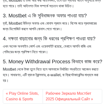
হ্যাঁ, Mostbet এ টাকা আয় করা আইনসঙ্গত, তবে এটি স্থানীয় আইন অনুসারে ভিন্ন
হতে পারে। তাই আইনগত দিক সম্পর্কে সচেতন থাকা উচিত।
3. Mostbet এ কি সুবিধাজনক অফার পাওয়া যায়?
হ্যাঁ, Mostbet বিভিন্ন অফার এবং বোনাস প্রদান করে। বিশেষ করে প্রথমবারের
জন্য ডিপোজিট করলে আপনি বোনাস পেতে পারেন।
4. দক্ষতা বাড়ানোর জন্য কি ধরনের প্রশিক্ষণ পাওয়া যায়?
এখন অনেক অনলাইন কোর্স এবং ওয়েবসাইট রয়েছে, যেখানে আপনি বাজি এবং
গেমিংয়ের জন্য প্রশিক্ষণ নিতে পারেন।
5. Money Withdrawal Process কিভাবে কাজ করে?
Mostbet থেকে টাকা তুলে নিতে হলে আপনাকে নির্ধারিত পদ্ধতিতে আবেদন করতে
হবে। সাধারণত, এটি ব্যাংক ট্রান্সফার, e-wallet, বা ক্রিপ্টোকারেন্সির মাধ্যমে করা
হয়।
Play Online Slots,
Рабочее Зеркало Мостбет
Casino & Sports
2025 Официальный Сайт