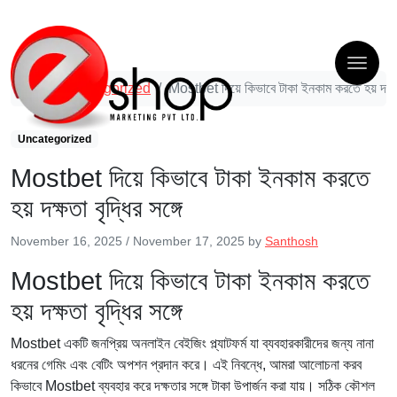
Uncategorized
Mostbet দিয়ে কিভাবে টাকা ইনকাম করতে হয় দক্ষতা 
Uncategorized
Mostbet দিয়ে কিভাবে টাকা ইনকাম করতে
হয় দক্ষতা বৃদ্ধির সঙ্গে
November 16, 2025
/
November 17, 2025
by
Santhosh
Mostbet দিয়ে কিভাবে টাকা ইনকাম করতে
হয় দক্ষতা বৃদ্ধির সঙ্গে
Mostbet একটি জনপ্রিয় অনলাইন বেইজিং প্ল্যাটফর্ম যা ব্যবহারকারীদের জন্য নানা
ধরনের গেমিং এবং বেটিং অপশন প্রদান করে। এই নিবন্ধে, আমরা আলোচনা করব
কিভাবে Mostbet ব্যবহার করে দক্ষতার সঙ্গে টাকা উপার্জন করা যায়। সঠিক কৌশল