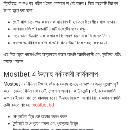
দ্বিতীয়ত, কখনও বড় পরিমাণ টাকা একসাথে না বেট করুন। নিচে কয়েকটি নিরাপদ
উপায় তুলে ধরা হলো:
ছোট বাজি দিয়ে শুরু করুন এবং যদি বিজয়ী হন তবে ধীরে ধীরে বাজি বাড়ান।
আপনার বাজি পরিকল্পনাটি একটি বাজেটের মধ্যে রাখুন।
নিয়ে আসা উন্নতি এবং ফলাফল বিশ্লেষণ করুন এবং সিদ্ধান্ত নিন।
কখনও অযৌক্তিক বাজি বা অবিশ্বাস্য উচ্চ রিস্ক গ্রহণ করবেন না।
এই নিরাপত্তা পরামর্শগুলির বাস্তবায়ন করলে আপনি আত্মবিশ্বাসী এবং সুরক্ষিত বেটিং
করতে পারবেন।
Mostbet এ উৎসাহ বর্ধনকারী কার্যকলাপ
Mostbet এর বিভিন্ন উৎসাহ বর্ধক কার্যক্রম রয়েছে যা আপনার জন্য সুযোগ সৃষ্টি
করে। যেমন: বিভিন্ন ফ্রি বেট, স্পেশাল অফার এবং টুর্নামেন্ট। এই কার্যক্রমগুলি
আপনার ইনকাম বাড়াতে সাহায্য করে। উদাহরণস্বরূপ, আপনি নিচের কার্যকলাপগুলি
চেষ্টা করতে পারেন:
mostbet bd
সাপ্তাহিক ফ্রি বেট অফার গ্রহণ করুন।
টুর্নামেন্টে অংশগ্রহণ করুন এবং পুরস্কার জিতুন।