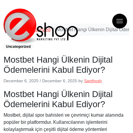
Uncategorized
Mostbet Hangi Ülkenin Dijital Ödeme
Uncategorized
Mostbet Hangi Ülkenin Dijital
Ödemelerini Kabul Ediyor?
December 6, 2025
/
December 6, 2025
by
Santhosh
Mostbet Hangi Ülkenin Dijital
Ödemelerini Kabul Ediyor?
Mostbet, dijital spor bahisleri ve çevrimiçi kumar alanında
popüler bir platformdur. Kullanıcılarının işlemlerini
kolaylaştırmak için çeşitli dijital ödeme yöntemleri