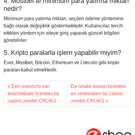
4. Mostbet’te minimum para yatırma miktarı
nedir?
Minimum para yatırma miktarı, seçilen ödeme yöntemine
bağlı olarak değişiklik göstermektedir. Kullanıcılar, tercih
ettikleri yöntem için siteye giriş yaparak güncel bilgileri
görebilirler.
5. Kripto paralarla işlem yapabilir miyim?
Evet, Mostbet, Bitcoin, Ethereum ve Litecoin gibi kripto
paraları kabul etmektedir.
Een overzicht van
De relatie tussen licenties
beschikbare licenties bij
en vertrouwen bij casino
casino zonder CRUKS
zonder CRUKS