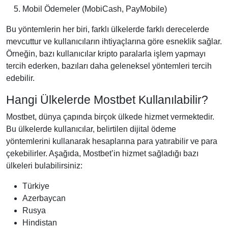
Mobil Ödemeler (MobiCash, PayMobile)
Bu yöntemlerin her biri, farklı ülkelerde farklı derecelerde
mevcuttur ve kullanıcıların ihtiyaçlarına göre esneklik sağlar.
Örneğin, bazı kullanıcılar kripto paralarla işlem yapmayı
tercih ederken, bazıları daha geleneksel yöntemleri tercih
edebilir.
Hangi Ülkelerde Mostbet Kullanılabilir?
Mostbet, dünya çapında birçok ülkede hizmet vermektedir.
Bu ülkelerde kullanıcılar, belirtilen dijital ödeme
yöntemlerini kullanarak hesaplarına para yatırabilir ve para
çekebilirler. Aşağıda, Mostbet’in hizmet sağladığı bazı
ülkeleri bulabilirsiniz:
Türkiye
Azerbaycan
Rusya
Hindistan