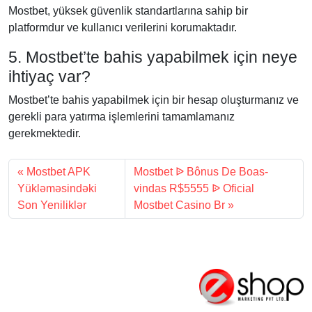
Mostbet, yüksek güvenlik standartlarına sahip bir
platformdur ve kullanıcı verilerini korumaktadır.
5. Mostbet’te bahis yapabilmek için neye
ihtiyaç var?
Mostbet’te bahis yapabilmek için bir hesap oluşturmanız ve
gerekli para yatırma işlemlerini tamamlamanız
gerekmektedir.
Mostbet APK
Mostbet ᐉ Bônus De Boas-
Yükləməsindəki
vindas R$5555 ᐉ Oficial
Son Yeniliklər
Mostbet Casino Br