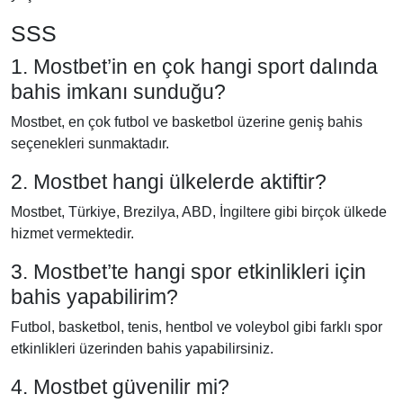
SSS
1. Mostbet’in en çok hangi sport dalında
bahis imkanı sunduğu?
Mostbet, en çok futbol ve basketbol üzerine geniş bahis
seçenekleri sunmaktadır.
2. Mostbet hangi ülkelerde aktiftir?
Mostbet, Türkiye, Brezilya, ABD, İngiltere gibi birçok ülkede
hizmet vermektedir.
3. Mostbet’te hangi spor etkinlikleri için
bahis yapabilirim?
Futbol, basketbol, tenis, hentbol ve voleybol gibi farklı spor
etkinlikleri üzerinden bahis yapabilirsiniz.
4. Mostbet güvenilir mi?