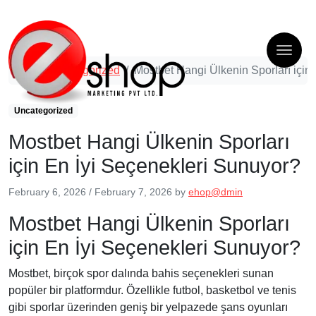
Uncategorized
Mostbet Hangi Ülkenin Sporları için
Uncategorized
Mostbet Hangi Ülkenin Sporları
için En İyi Seçenekleri Sunuyor?
February 6, 2026
/
February 7, 2026
by
ehop@dmin
Mostbet Hangi Ülkenin Sporları
için En İyi Seçenekleri Sunuyor?
Mostbet, birçok spor dalında bahis seçenekleri sunan
popüler bir platformdur. Özellikle futbol, basketbol ve tenis
gibi sporlar üzerinden geniş bir yelpazede şans oyunları