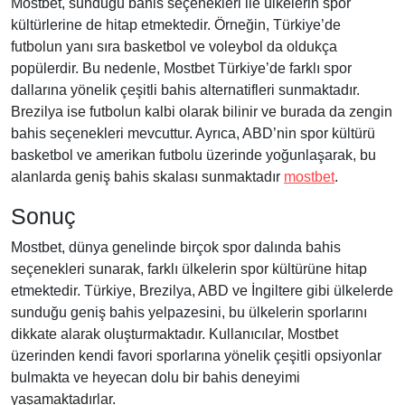
Mostbet, sunduğu bahis seçenekleri ile ülkelerin spor
kültürlerine de hitap etmektedir. Örneğin, Türkiye’de
futbolun yanı sıra basketbol ve voleybol da oldukça
popülerdir. Bu nedenle, Mostbet Türkiye’de farklı spor
dallarına yönelik çeşitli bahis alternatifleri sunmaktadır.
Brezilya ise futbolun kalbi olarak bilinir ve burada da zengin
bahis seçenekleri mevcuttur. Ayrıca, ABD’nin spor kültürü
basketbol ve amerikan futbolu üzerinde yoğunlaşarak, bu
alanlarda geniş bahis skalası sunmaktadır
mostbet
.
Sonuç
Mostbet, dünya genelinde birçok spor dalında bahis
seçenekleri sunarak, farklı ülkelerin spor kültürüne hitap
etmektedir. Türkiye, Brezilya, ABD ve İngiltere gibi ülkelerde
sunduğu geniş bahis yelpazesini, bu ülkelerin sporlarını
dikkate alarak oluşturmaktadır. Kullanıcılar, Mostbet
üzerinden kendi favori sporlarına yönelik çeşitli opsiyonlar
bulmakta ve heyecan dolu bir bahis deneyimi
yaşamaktadırlar.