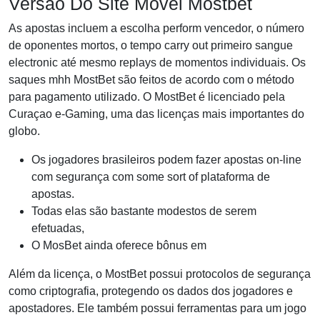
Versão Do Site Móvel Mostbet
As apostas incluem a escolha perform vencedor, o número
de oponentes mortos, o tempo carry out primeiro sangue
electronic até mesmo replays de momentos individuais. Os
saques mhh MostBet são feitos de acordo com o método
para pagamento utilizado. O MostBet é licenciado pela
Curaçao e-Gaming, uma das licenças mais importantes do
globo.
Os jogadores brasileiros podem fazer apostas on-line
com segurança com some sort of plataforma de
apostas.
Todas elas são bastante modestos de serem
efetuadas,
O MosBet ainda oferece bônus em
Além da licença, o MostBet possui protocolos de segurança
como criptografia, protegendo os dados dos jogadores e
apostadores. Ele também possui ferramentas para um jogo