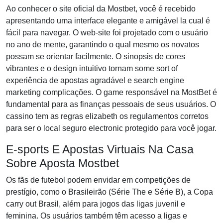
Ao conhecer o site oficial da Mostbet, você é recebido
apresentando uma interface elegante e amigável la cual é
fácil para navegar. O web-site foi projetado com o usuário
no ano de mente, garantindo o qual mesmo os novatos
possam se orientar facilmente. O sinopsis de cores
vibrantes e o design intuitivo tornam some sort of
experiência de apostas agradável e search engine
marketing complicações. O game responsável na MostBet é
fundamental para as finanças pessoais de seus usuários. O
cassino tem as regras elizabeth os regulamentos corretos
para ser o local seguro electronic protegido para você jogar.
E-sports E Apostas Virtuais Na Casa
Sobre Aposta Mostbet
Os fãs de futebol podem envidar em competições de
prestígio, como o Brasileirão (Série The e Série B), a Copa
carry out Brasil, além para jogos das ligas juvenil e
feminina. Os usuários também têm acesso a ligas e