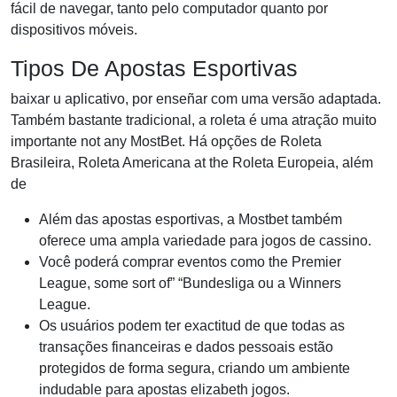
fácil de navegar, tanto pelo computador quanto por
dispositivos móveis.
Tipos De Apostas Esportivas
baixar u aplicativo, por enseñar com uma versão adaptada.
Também bastante tradicional, a roleta é uma atração muito
importante not any MostBet. Há opções de Roleta
Brasileira, Roleta Americana at the Roleta Europeia, além
de
Além das apostas esportivas, a Mostbet também
oferece uma ampla variedade para jogos de cassino.
Você poderá comprar eventos como the Premier
League, some sort of” “Bundesliga ou a Winners
League.
Os usuários podem ter exactitud de que todas as
transações financeiras e dados pessoais estão
protegidos de forma segura, criando um ambiente
indudable para apostas elizabeth jogos.