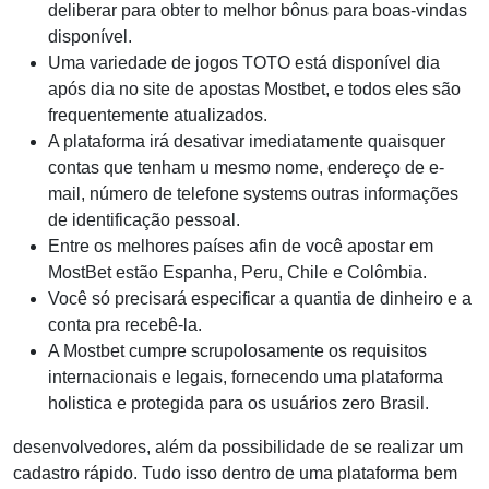
deliberar para obter to melhor bônus para boas-vindas
disponível.
Uma variedade de jogos TOTO está disponível dia
após dia no site de apostas Mostbet, e todos eles são
frequentemente atualizados.
A plataforma irá desativar imediatamente quaisquer
contas que tenham u mesmo nome, endereço de e-
mail, número de telefone systems outras informações
de identificação pessoal.
Entre os melhores países afin de você apostar em
MostBet estão Espanha, Peru, Chile e Colômbia.
Você só precisará especificar a quantia de dinheiro e a
conta pra recebê-la.
A Mostbet cumpre scrupolosamente os requisitos
internacionais e legais, fornecendo uma plataforma
holistica e protegida para os usuários zero Brasil.
desenvolvedores, além da possibilidade de se realizar um
cadastro rápido. Tudo isso dentro de uma plataforma bem