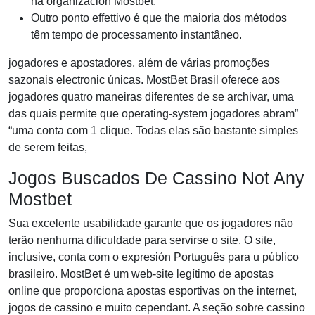
na organizacion Mostbet.
Outro ponto effettivo é que the maioria dos métodos
têm tempo de processamento instantâneo.
jogadores e apostadores, além de várias promoções
sazonais electronic únicas. MostBet Brasil oferece aos
jogadores quatro maneiras diferentes de se archivar, uma
das quais permite que operating-system jogadores abram”
“uma conta com 1 clique. Todas elas são bastante simples
de serem feitas,
Jogos Buscados De Cassino Not Any
Mostbet
Sua excelente usabilidade garante que os jogadores não
terão nenhuma dificuldade para servirse o site. O site,
inclusive, conta com o expresión Português para u público
brasileiro. MostBet é um web-site legítimo de apostas
online que proporciona apostas esportivas on the internet,
jogos de cassino e muito cependant. A seção sobre cassino