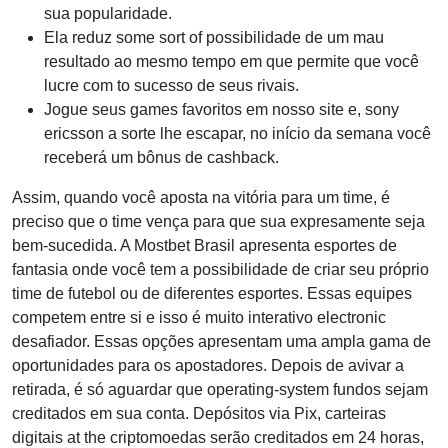
sua popularidade.
Ela reduz some sort of possibilidade de um mau
resultado ao mesmo tempo em que permite que você
lucre com to sucesso de seus rivais.
Jogue seus games favoritos em nosso site e, sony
ericsson a sorte lhe escapar, no início da semana você
receberá um bônus de cashback.
Assim, quando você aposta na vitória para um time, é
preciso que o time vença para que sua expresamente seja
bem-sucedida. A Mostbet Brasil apresenta esportes de
fantasia onde você tem a possibilidade de criar seu próprio
time de futebol ou de diferentes esportes. Essas equipes
competem entre si e isso é muito interativo electronic
desafiador. Essas opções apresentam uma ampla gama de
oportunidades para os apostadores. Depois de avivar a
retirada, é só aguardar que operating-system fundos sejam
creditados em sua conta. Depósitos via Pix, carteiras
digitais at the criptomoedas serão creditados em 24 horas,