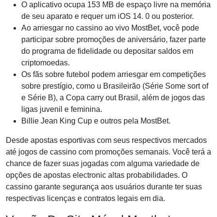
O aplicativo ocupa 153 MB de espaço livre na memória
de seu aparato e requer um iOS 14. 0 ou posterior.
Ao arriesgar no cassino ao vivo MostBet, você pode
participar sobre promoções de aniversário, fazer parte
do programa de fidelidade ou depositar saldos em
criptomoedas.
Os fãs sobre futebol podem arriesgar em competições
sobre prestígio, como u Brasileirão (Série Some sort of
e Série B), a Copa carry out Brasil, além de jogos das
ligas juvenil e feminina.
Billie Jean King Cup e outros pela MostBet.
Desde apostas esportivas com seus respectivos mercados
até jogos de cassino com promoções semanais. Você terá a
chance de fazer suas jogadas com alguma variedade de
opções de apostas electronic altas probabilidades. O
cassino garante segurança aos usuários durante ter suas
respectivas licenças e contratos legais em dia.