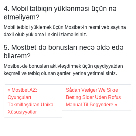
4. Mobil tətbiqin yüklənməsi üçün nə
etməliyəm?
Mobil tətbiqi yükləmək üçün Mostbet-in rəsmi veb saytına
daxil olub yükləmə linkini izləməlisiniz.
5. Mostbet-də bonusları necə əldə edə
bilərəm?
Mostbet-də bonusları aktivləşdirmək üçün qeydiyyatdan
keçməli və tətbiq olunan şərtləri yerinə yetirməlisiniz.
Mostbet AZ:
Sådan Vælger We Sikre
Oyunçuları
Betting Sider Uden Rofus
Təkmilləşdirən Unikal
Manual Til Begyndere
Xüsusiyyətlər