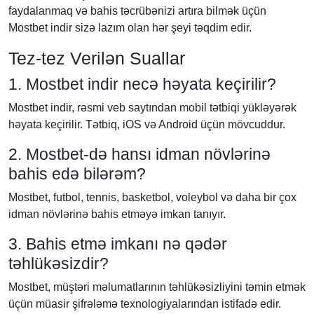
faydalanmaq və bahis təcrübənizi artıra bilmək üçün
Mostbet indir sizə lazım olan hər şeyi təqdim edir.
Tez-tez Verilən Suallar
1. Mostbet indir necə həyata keçirilir?
Mostbet indir, rəsmi veb saytından mobil tətbiqi yükləyərək
həyata keçirilir. Tətbiq, iOS və Android üçün mövcuddur.
2. Mostbet-də hansı idman növlərinə
bahis edə bilərəm?
Mostbet, futbol, tennis, basketbol, voleybol və daha bir çox
idman növlərinə bahis etməyə imkan tanıyır.
3. Bahis etmə imkanı nə qədər
təhlükəsizdir?
Mostbet, müştəri məlumatlarının təhlükəsizliyini təmin etmək
üçün müasir şifrələmə texnologiyalarından istifadə edir.