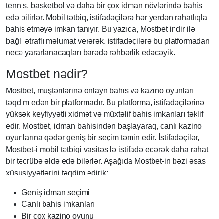
tennis, basketbol və daha bir çox idman növlərində bahis
edə bilirlər. Mobil tətbiq, istifadəçilərə hər yerdən rahatlıqla
bahis etməyə imkan tanıyır. Bu yazıda, Mostbet indir ilə
bağlı ətraflı məlumat verərək, istifadəçilərə bu platformadan
necə yararlanacaqları barədə rəhbərlik edəcəyik.
Mostbet nədir?
Mostbet, müştərilərinə onlayn bahis və kazino oyunları
təqdim edən bir platformadır. Bu platforma, istifadəçilərinə
yüksək keyfiyyətli xidmət və müxtəlif bahis imkanları təklif
edir. Mostbet, idman bahisindən başlayaraq, canlı kazino
oyunlarına qədər geniş bir seçim təmin edir. İstifadəçilər,
Mostbet-i mobil tətbiqi vasitəsilə istifadə edərək daha rahat
bir təcrübə əldə edə bilərlər. Aşağıda Mostbet-in bəzi əsas
xüsusiyyətlərini təqdim edirik:
Geniş idman seçimi
Canlı bahis imkanları
Bir çox kazino oyunu