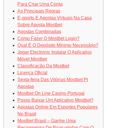
Para Criar Uma Conta
As Principais Regras
E-sports E Apostas Virtuais Na Casa
Sobre Aposta Mostbet
Apostas Combinadas
Como Fazer O Mostbet Login?
Qual É O Depósito Mínimo Necessário?
Jogar Electronic Instalar O Aplicativo
Móvel Mostbet
Classificação Da Mostbet
Licença Oficial
Sexta-feira Das Vitórias Mostbet Pt
Apostas
Mostbet On Line Casino Portugal
Posso Baixar Um Aplicativo Mostbet?
Apostas Online Em Esportes Populares
No Brasil
Mostbet Brasil – Ganhe Uma
Recompensa De Boas-vindas Com O