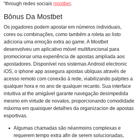
“through redes sociais
mostbet
.
Bônus Da Mostbet
Os jogadores podem apostar em números individuais,
cores ou combinações, como também a roleta ao listo
adiciona uma emoção extra ao game. A Mostbet
desenvolveu um aplicativo móvel multifuncional para
promocionar uma experiência de apostas ampliada aos
apostadores. Disponível nos sistemas Android electronic
iOS, o iphone app assegura apostas ubíquas através de
acesso remoto com conexão à rede, viabilizando palpites a
qualquer hora e no ano de qualquer recanto. Sua interface
intuitiva at the amigável garante navegação desimpedida
mesmo em virtude de novatos, proporcionando comodidade
máxima em quaisquer detalhes da organizacion de apostas
esportivas.
Algumas chamadas são néanmoins complexas e
requerem tempo extra afin de serem solucionadas,