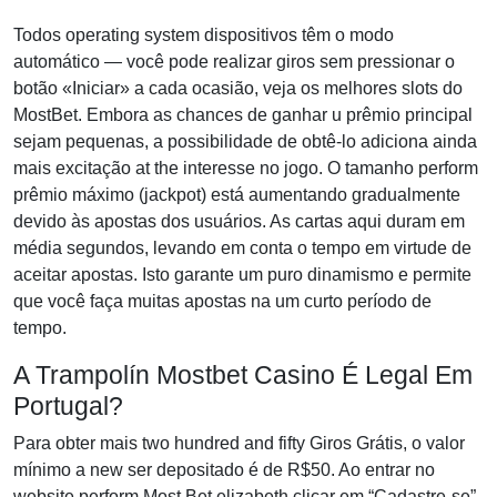
Todos operating system dispositivos têm o modo
automático — você pode realizar giros sem pressionar o
botão «Iniciar» a cada ocasião, veja os melhores slots do
MostBet. Embora as chances de ganhar u prêmio principal
sejam pequenas, a possibilidade de obtê-lo adiciona ainda
mais excitação at the interesse no jogo. O tamanho perform
prêmio máximo (jackpot) está aumentando gradualmente
devido às apostas dos usuários. As cartas aqui duram em
média segundos, levando em conta o tempo em virtude de
aceitar apostas. Isto garante um puro dinamismo e permite
que você faça muitas apostas na um curto período de
tempo.
A Trampolín Mostbet Casino É Legal Em
Portugal?
Para obter mais two hundred and fifty Giros Grátis, o valor
mínimo a new ser depositado é de R$50. Ao entrar no
website perform Most Bet elizabeth clicar em “Cadastre-se”,