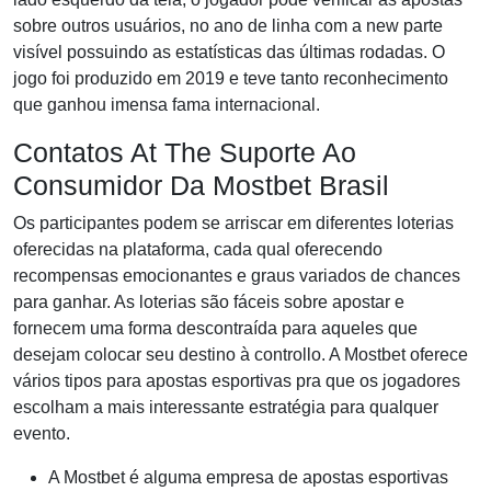
sobre outros usuários, no ano de linha com a new parte
visível possuindo as estatísticas das últimas rodadas. O
jogo foi produzido em 2019 e teve tanto reconhecimento
que ganhou imensa fama internacional.
Contatos At The Suporte Ao
Consumidor Da Mostbet Brasil
Os participantes podem se arriscar em diferentes loterias
oferecidas na plataforma, cada qual oferecendo
recompensas emocionantes e graus variados de chances
para ganhar. As loterias são fáceis sobre apostar e
fornecem uma forma descontraída para aqueles que
desejam colocar seu destino à controllo. A Mostbet oferece
vários tipos para apostas esportivas pra que os jogadores
escolham a mais interessante estratégia para qualquer
evento.
A Mostbet é alguma empresa de apostas esportivas