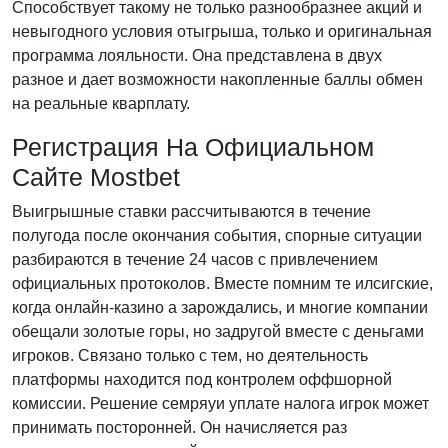
Способствует такому не только разнообразнее акций и
невыгодного условия отыгрыша, только и оригинальная
программа лояльности. Она представлена в двух
разное и дает возможности накопленные баллы обмен
на реальные кварплату.
Регистрация На Официальном
Сайте Mostbet
Выигрышные ставки рассчитываются в течение
полугода после окончания события, спорные ситуации
разбираются в течение 24 часов с привлечением
официальных протоколов. Вместе помним те илсигские,
когда онлайн-казино а зарождались, и многие компании
обещали золотые горы, но задругой вместе с деньгами
игроков. Связано только с тем, но деятельность
платформы находится под контролем оффшорной
комиссии. Решение семряуи уплате налога игрок может
принимать посторонней. Он начисляется раз