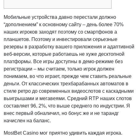
Мобильные устройства давно перестали должно
“дополнением” к основному сайту – день более 70%
наших игроков заходят поэтому со смартфонов а
планшетов. Поэтому и инвестировали серьезные
резервы в разработку вашего приложения и адаптивной
веб-версии, которые работаешь не хуже десктопной
платформы. Все игры доступны в демо-режиме без
регистрации – мы считаем, только игрок должен
понимаем, во что играет, прежде чем ставить реальные
деньги. От классических трехбарабанных автоматов в
стиле ретро до современных видеослотов с каскадными
выигрышами и мегавеями. Средний RTP наших слотов
составляет 96, 2%, что выше среднего по индустрии. Я
внес первый обналичил, но бонус же и не тарандг
начислен на баланс.
MostBet Casino мог приятно удивить каждая игрока.