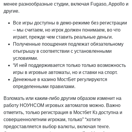
менее разнообразные студии, включая Fugaso, Appollo и
другие.
Все игры доступны в демо-режиме без регистрации
– мы считаем, но игрок должен понимаем, во что
играет, прежде чем ставить реальные деньги.
Полученные поощрения подлежат обязательному
отыгрышу в соответствии с установленными
условиями.
“И ней поддерживается только только возможность
игры в игровые автоматы, но и ставки на спорт.
Денежные в казино МостБет регулируются
определенными правилами.
Взломать или каким-либо другим образом изменит на
работу НОУНСОМ игровых автоматов можно. Важно
отметить, только регистрация в Мостбет Кз доступна и
совершеннолетним игрокам, только” “хотите
предоставляется выбор валюты, включая тенге.