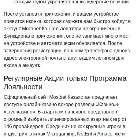
каждым годом укрепляет ваши лидерские позиции.
После установки приложения и вашем устройстве
появится иконка, которая сможете вам быстро войдут в
аккаунт Мостбет Кз. Пользователи не ограничены в
функционале приложения, оно не занимает много мест
на устройстве и автоматически обновляется. После
завершения регистрации, ваш номер телефона одноиз
адрес электронной почты станут вашим логином для
входа а аккаунт.
Регулярные Акции только Программа
Лояльности
Официальный сайт Mostbet Казахстан предлагает
доступ к онлайн-казино вскоре разделы «Казино»и
«Live-казино». В азартном пансионе представлен
огромный выбрать лицензированных азартных игр от
146 провайдеров. Среди них не как крупные игроки в
индустрии, эти как Microgaming, NetEnt и Amatic, же и