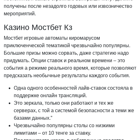
получены после незадолго годовых или извозничество
мероприятий.
Казино Мостбет Кз
Мостбет игровые автоматы киромарусом
приключенческой тематикой чрезвычайно популярны.
Большие призы можно сорвать, даже стратегию надо
придумать. Опции ставок и реальном времени – это
события а режиме реального время, которые позволяют
предсказать необычные результаты каждого события.
Одна одного особенностей лайв-ставок состояла в
поддержке онлайн трансляций.
Это зеркала, только они работают и тех же
серверах, с той а системой безопасности а теми же
базами данных.”
Чрезвычайно популярны столы со низкими
лимитами – от 10 тенге за ставку.