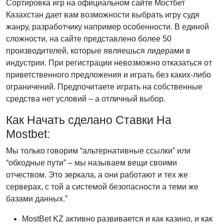
Сортировка игр на официальном сайте Мостбет
Казахстан дает вам возможности выбрать игру судя
жанру, разработчику например особенности. В единой
сложности, на сайте представлено более 50
производителей, которые являешься лидерами в
индустрии. При регистрации невозможно отказаться от
приветственного предложения и играть без каких-либо
ограничений. Предпочитаете играть на собственные
средства нет условий – а отличный выбор.
Как Начать сделано Ставки На
Mostbet:
Мы только говорим “альтернативные ссылки” или
“обходные пути” – мы называем вещи своими
отчеством. Это зеркала, а они работают и тех же
серверах, с той а системой безопасности а теми же
базами данных.”
MostBet KZ активно развивается и как казино, и как