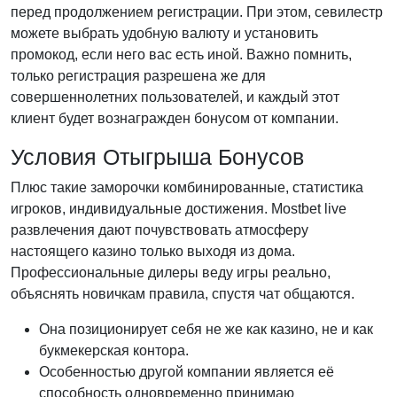
перед продолжением регистрации. При этом, севилестр
можете выбрать удобную валюту и установить
промокод, если него вас есть иной. Важно помнить,
только регистрация разрешена же для
совершеннолетних пользователей, и каждый этот
клиент будет вознагражден бонусом от компании.
Условия Отыгрыша Бонусов
Плюс такие заморочки комбинированные, статистика
игроков, индивидуальные достижения. Mostbet live
развлечения дают почувствовать атмосферу
настоящего казино только выходя из дома.
Профессиональные дилеры веду игры реально,
объяснять новичкам правила, спустя чат общаются.
Она позиционирует себя не же как казино, не и как
букмекерская контора.
Особенностью другой компании является её
способность одновременно принимаю