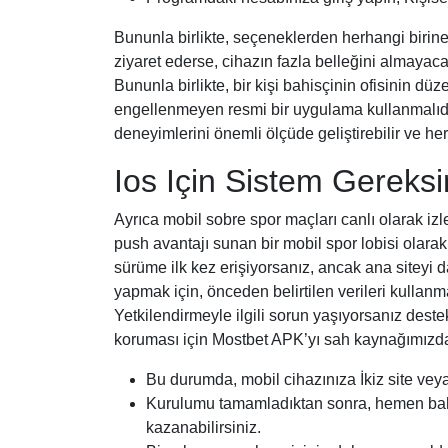
Bununla birlikte, seçeneklerden herhangi birine k
ziyaret ederse, cihazın fazla belleğini almayacak
Bununla birlikte, bir kişi bahisçinin ofisinin dü
engellenmeyen resmi bir uygulama kullanmalıdır.
deneyimlerini önemli ölçüde geliştirebilir ve her 
Ios Için Sistem Gereksi
Ayrıca mobil sobre spor maçları canlı olarak izl
push avantajı sunan bir mobil spor lobisi olara
sürüme ilk kez erişiyorsanız, ancak ana siteyi
yapmak için, önceden belirtilen verileri kullan
Yetkilendirmeyle ilgili sorun yaşıyorsanız dest
koruması için Mostbet APK’yı sah kaynağımızda
Bu durumda, mobil cihazınıza İkiz site veya
Kurulumu tamamladıktan sonra, hemen bahi
kazanabilirsiniz.