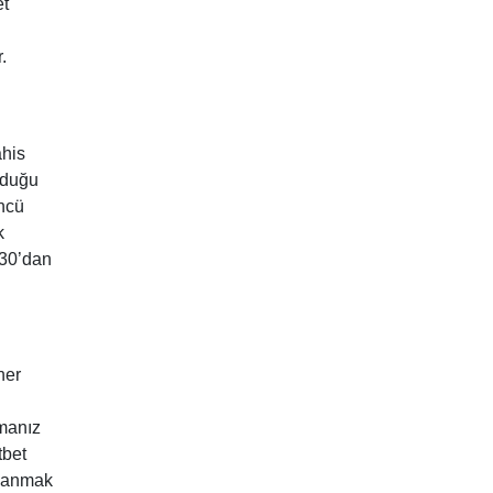
et
.
ahis
lduğu
üncü
k
 30’dan
her
pmanız
tbet
alanmak