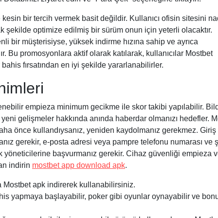
esin bir tercih vermek basit değildir. Kullanıcı ofisin sitesini n
 şekilde optimize edilmiş bir sürüm onun için yeterli olacaktır.
zenli bir müşterisiyse, yüksek indirme hızına sahip ve ayrıca
 Bu promosyonlara aktif olarak katılarak, kullanıcılar Mostbet
bahis fırsatından en iyi şekilde yararlanabilirler.
nimleri
enebilir empieza minimum gecikme ile skor takibi yapılabilir. Bil
k yeni gelişmeler hakkında anında haberdar olmanızı hedefler. M
 daha önce kullandıysanız, yeniden kaydolmanız gerekmez. Giriş
manız gerekir, e-posta adresi veya pampre telefonu numarası ve şi
ek yöneticilerine başvurmanız gerekir. Cihaz güvenliği empieza v
n indirin
mostbet app download apk
.
 Mostbet apk indirerek kullanabilirsiniz.
s yapmaya başlayabilir, poker gibi oyunlar oynayabilir ve bon