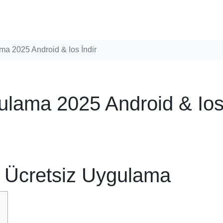
a 2025 Android & Ios İndir
ulama 2025 Android & Io
n Ücretsiz Uygulama