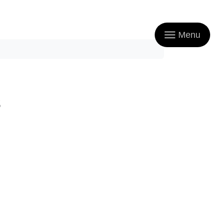
Menu
s