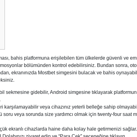
ası, bahis platformuna erişilebilen tüm ülkelerde güvenli ve emn
omosyonlar bölümünden kontrol edebilirsiniz. Bundan sonra, ot
ından, ekranınızda Mostbet simgesini bulacak ve bahis oynayabi
ksiniz.
bil sekmesine gidebilir, Android simgesine tıklayarak platformun
.
arşılamayabilir veya cihazınız yeterli belleğe sahip olmayabil
ü soru veya sorunda size yardımcı olmak için twenty-four saat m
çük ekranlı cihazlarda haine daha kolay hale getirmenizi sağlar.
 Dolabınızı ziyaret edin ve “Para Çek” seçeneğine tıklayın.