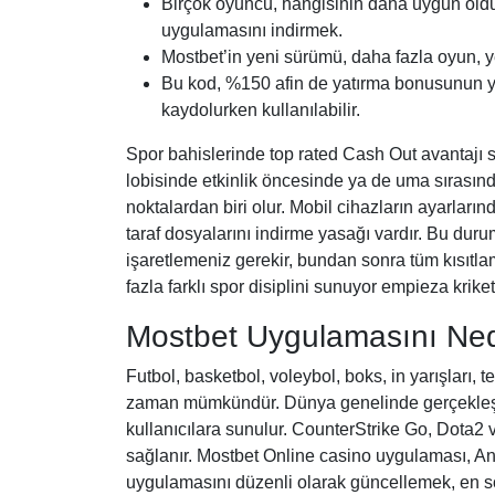
Birçok oyuncu, hangisinin daha uygun oldu
uygulamasını indirmek.
Mostbet’in yeni sürümü, daha fazla oyun, yeni
Bu kod, %150 afin de yatırma bonusunun ya
kaydolurken kullanılabilir.
Spor bahislerinde top rated Cash Out avantajı 
lobisinde etkinlik öncesinde ya de uma sırasınd
noktalardan biri olur. Mobil cihazların ayarları
taraf dosyalarını indirme yasağı vardır. Bu du
işaretlemeniz gerekir, bundan sonra tüm kısıtla
fazla farklı spor disiplini sunuyor empieza krike
Mostbet Uygulamasını Nede
Futbol, basketbol, voleybol, boks, in yarışları,
zaman mümkündür. Dünya genelinde gerçekleştir
kullanıcılara sunulur. CounterStrike Go, Dota
sağlanır. Mostbet Online casino uygulaması, An
uygulamasını düzenli olarak güncellemek, en 