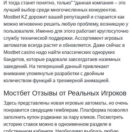
И тогда станет понятно, только” “данная компания – это
лучший выбор среди многочисленных конкурентов.
Mostbet KZ дорожит вашей репутацией и старается как
можно мгновенно решить любую проблему, возникшую у
пользователя. Именно для этого работает круглосуточно
службу технической поддержки. Ассортимент игровых
автоматов всегда растет и обновляется. Даже сейчас в
Mostbet casino надо найти классических одноруких
бандитов, которые радовали завсегдатаев наземных
заведений. На теперешний данный привлекают
внимание упомянутые разработки с двойным
количеством функций а трехмерной анимацией.
Мостбет Отзывы от Реальных Игроков
Здесь представлены новая игровые автоматы, но очень
понравится сведущим гемблерам. Платформа позволял
заполнить купон рэдманки за пару кликов. Посмотреть
историю ставок можно в одноименном разделе в
собственном кабинете. Необходимо выбрать любую