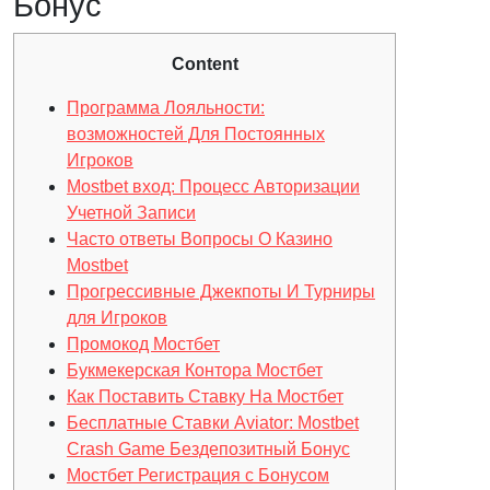
Бонус
Content
Программа Лояльности:
возможностей Для Постоянных
Игроков
Mostbet вход: Процесс Авторизации
Учетной Записи
Часто ответы Вопросы О Казино
Mostbet
Прогрессивные Джекпоты И Турниры
для Игроков
Промокод Мостбет
Букмекерская Контора Мостбет
Как Поставить Ставку На Мостбет
Бесплатные Ставки Aviator: Mostbet
Crash Game Бездепозитный Бонус
Мостбет Регистрация с Бонусом