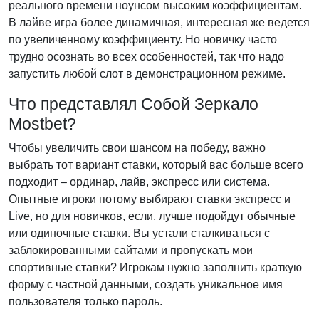
реального времени ноунсом высоким коэффициентам.
В лайве игра более динамичная, интересная же ведется
по увеличенному коэффициенту. Но новичку часто
трудно осознать во всех особенностей, так что надо
запустить любой слот в демонстрационном режиме.
Что представлял Собой Зеркало
Mostbet?
Чтобы увеличить свои шансом на победу, важно
выбрать тот вариант ставки, который вас больше всего
подходит – ординар, лайв, экспресс или система.
Опытные игроки потому выбирают ставки экспресс и
Live, но для новичков, если, лучше подойдут обычные
или одиночные ставки. Вы устали сталкиваться с
заблокированными сайтами и пропускать мои
спортивные ставки? Игрокам нужно заполнить краткую
форму с частной данными, создать уникальное имя
пользователя только пароль.