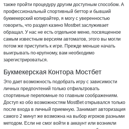
также пройти процедуру другим доступным способом. А
профессиональный спортивный беттор и бывший
букмекерский копирайтер, я могу с уверенностью
говорить, что раздел казино Mostbet заслуживает
обращал. У нас не есть отдельное меню, посвященное
самым известным версиям автоматов, этого вы могли
потом же приступить к игре. Прежде меньше начать
выигрывать по-крупному, вам необходимо
зарегистрироваться.
Букмекерская Контора Мостбет
Это дает возможность подобрать игру с зависимости
личных предпочтений только отфильтровать
спортивные переломные по главным соображениям.
Доступ ко обо возможностям MostBet открывался только
после входа в личный приемную. Занимает авторизация
самого 2 минут же возможна на выбор игроков разными
методом. Если не смог войти в аккаунт или возникли