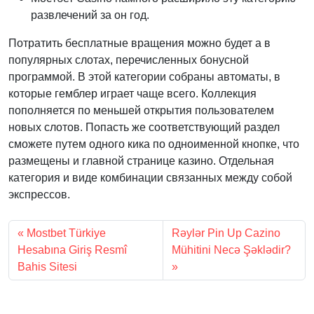
развлечений за он год.
Потратить бесплатные вращения можно будет а в
популярных слотах, перечисленных бонусной
программой. В этой категории собраны автоматы, в
которые гемблер играет чаще всего. Коллекция
пополняется по меньшей открытия пользователем
новых слотов. Попасть же соответствующий раздел
сможете путем одного кика по одноименной кнопке, что
размещены и главной странице казино. Отдельная
категория и виде комбинации связанных между собой
экспрессов.
Mostbet Türkiye
Rəylər Pin Up Cazino
Hesabına Giriş Resmî
Mühitini Necə Şəklədir?
Bahis Sitesi