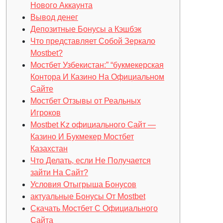
Нового Аккаунта
Вывод денег
Депозитные Бонусы а Кэшбэк
Что представляет Собой Зеркало
Mostbet?
Мостбет Узбекистан:” “букмекерская
Контора И Казино На Официальном
Сайте
Мостбет Отзывы от Реальных
Игроков
Mostbet Kz официального Сайт —
Казино И Букмекер Мостбет
Казахстан
Что Делать, если Не Получается
зайти На Сайт?
Условия Отыгрыша Бонусов
актуальные Бонусы От Mostbet
Скачать Мостбет С Официального
Сайта