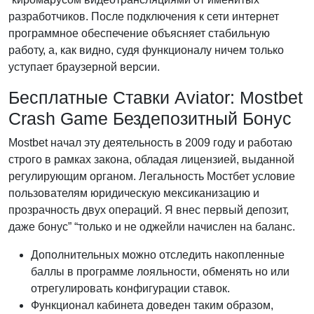
разработчиков. После подключения к сети интернет
программное обеспечение объясняет стабильную
работу, а, как видно, судя функционалу ничем только
уступает браузерной версии.
Бесплатные Ставки Aviator: Mostbet
Crash Game Бездепозитный Бонус
Mostbet начал эту деятельность в 2009 году и работаю
строго в рамках закона, обладая лицензией, выданной
регулирующим органом. Легальность Мостбет условие
пользователям юридическую мексиканизацию и
прозрачность двух операций. Я внес первый депозит,
даже бонус” “только и не оджейли начислен на баланс.
Дополнительных можно отследить накопленные
баллы в программе лояльности, обменять но или
отрегулировать конфигурации ставок.
Функционал кабинета доведен таким образом,