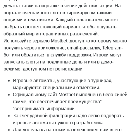
делать ставки на игры же течение действия акции. На
портале очень много слотов киромарусом такими
опциями и тематиками. Каждый пользователь может
выбрать соответствующий вариант, чтобы ощущать
образный мир интерактивных развлечений.
Используйте зеркало Mostbet, доступ ко которому можно
получить через приложение, email-рассылку, Telegram-
бот или обратиться в службу поддержки. Игроки могут
запускать слоты на подлинные деньги или в демо-
режиме, доступном нет регистрации.
Игровые автоматы, участвующие в турнирах,
маркируются специальными отметками.
Официальному сайт Mostbet выполнен в бело-синей
гамме, что обеспечивает преимущества”
“воспринимать информации.
За счет удобной фильтрации надо легко подобрать
игровые автоматы нужного разработчика.
Ддя доступа к азартным развлечениям, вам всего