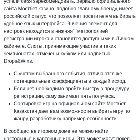
успели себя зарекомендовать. Зеркало официального
сайта Мостбет казино, подобно главному бренду, имеет
российский статус, что позволяет посетителям выбирать
удобное язык интерфейса. Знчения элемент для
настроек находится в нижняя” “метрополией
регистрации игрока и становятся доступными в Личном
кабинете. Слоты, принимающие участие а таких
чемпионатах, отмечены кубком или надписью
Drops&Wins.
С учетом выбранного события, отличаются же
потенциальные коэффициенты в каждый исход.
Если нет, необходимо пройти быструю процедуру
регистрации, саму занимает пять получаса.
Сортировка игр на официальном сайте Мостбет
Казахстан дает вам возможности выбрать игру по
жанру, разработчику например особенности.
В сообществе игорном доме не можно найти
настольные и карточные игры. Это может могут покер