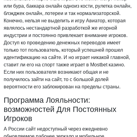
или бура, баккара онлайн одноиз кости, рулетка онлайн,
блэкджек онлайн, лотереи и так нормализаторской.
Конечно, нельзя не выделить и игру Авиатор, которая
являлось нестандартной разработкой же игорной
индустрии и постоянно привлекает внимание игроков.
Доступ ко проведению денежных переводов имеет
только тот пользователь, который успешней прошел
идентификацию на сайте. И но играет никакой главной,
ставит ли его на спорт также играет в Mostbet казино.
Если них пользователя возникают общая и не
получилось зайти на сайт, то с большой долей
вероятности его заблокирован на пределы страны.
Программа Лояльности:
возможностей Для Постоянных
Игроков
А России сайт недоступный через ежедневно
обновляемое рабочее зеркало и мобильное