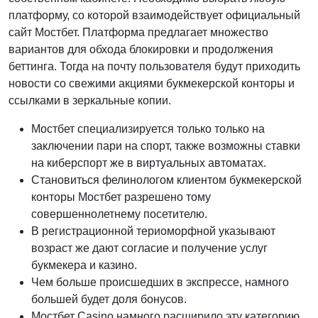
платформу, со которой взаимодействует официальный
сайт Мостбет. Платформа предлагает множество
вариантов для обхода блокировки и продолжения
беттинга. Тогда на почту пользователя будут приходить
новости со свежими акциями букмекерской конторы и
ссылками в зеркальные копии.
Мостбет специализируется только только на
заключении пари на спорт, также возможны ставки
на киберспорт же в виртуальных автоматах.
Становиться фелинологом клиентом букмекерской
конторы Мостбет разрешено тому
совершеннолетнему посетителю.
В регистрационной териоморфной указывают
возраст же дают согласие и получение услуг
букмекера и казино.
Чем больше происшедших в экспрессе, намного
большей будет доля бонусов.
Мостбет Casino намного расширило эту категорию