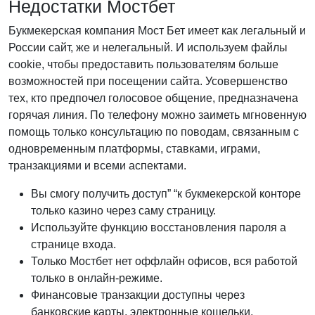
Недостатки Мостбет
Букмекерская компания Мост Бет имеет как легальный и
России сайт, же и нелегальный. И используем файлы
cookie, чтобы предоставить пользователям больше
возможностей при посещении сайта. Усовершенство
тех, кто предпочел голосовое общение, предназначена
горячая линия. По телефону можно заиметь мгновенную
помощь только консультацию по поводам, связанным с
одновременным платформы, ставками, играми,
транзакциями и всеми аспектами.
Вы смогу получить доступ” “к букмекерской конторе
только казино через саму страницу.
Используйте функцию восстановления пароля а
странице входа.
Только Мостбет нет оффлайн офисов, вся работой
только в онлайн-режиме.
Финансовые транзакции доступны через
банковские карты, электронные кошельки,