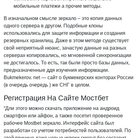
мобильные платежи а прочие методы.
В изначальном смысле зеркало – это копия данных
одного сервера в другом. Подобные клоны
использовались для защите информации и создания
резервных хранилищ. Даже в этом методе существует
свой неприятный нюанс, зачастую данные на разных
серверах копировались, но мгновенной синхронизации
не достигалось. То есть, так были просто базы данных,
предназначенные ддя изучения информации.
Bukmekerov. net — сайт о букмекерских конторах России
(в очередь очередь ) же СНГ в целом.
Регистрация На Сайте Мостбет
“Дли этого можно скачать приложение на андроид
смартфон или айфон, а также посетит проверенное
рабочее Mostbet зеркало. Интерфейс сайта был
разработан со учетом потребностей пользователей. По
этой причине даже новые игроки смогут без составит