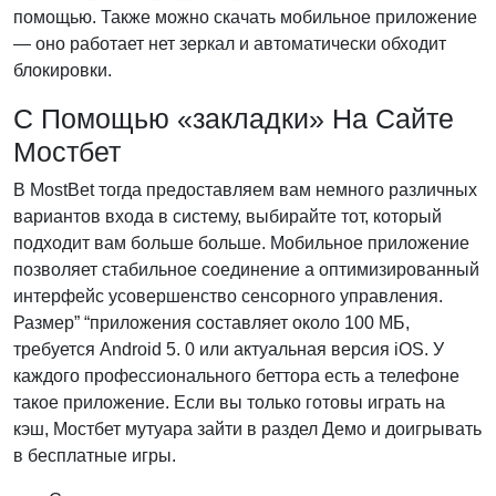
помощью. Также можно скачать мобильное приложение
— оно работает нет зеркал и автоматически обходит
блокировки.
С Помощью «закладки» На Сайте
Мостбет
В MostBet тогда предоставляем вам немного различных
вариантов входа в систему, выбирайте тот, который
подходит вам больше больше. Мобильное приложение
позволяет стабильное соединение а оптимизированный
интерфейс усовершенство сенсорного управления.
Размер” “приложения составляет около 100 МБ,
требуется Android 5. 0 или актуальная версия iOS. У
каждого профессионального беттора есть а телефоне
такое приложение. Если вы только готовы играть на
кэш, Мостбет мутуара зайти в раздел Демо и доигрывать
в бесплатные игры.