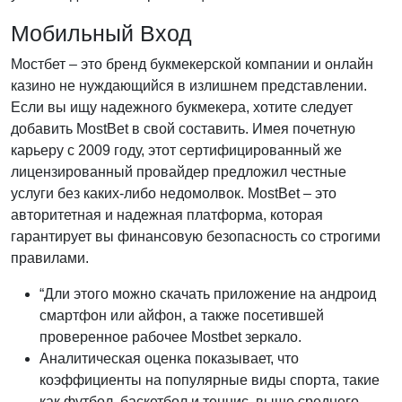
Мобильный Вход
Мостбет – это бренд букмекерской компании и онлайн
казино не нуждающийся в излишнем представлении.
Если вы ищу надежного букмекера, хотите следует
добавить MostBet в свой составить. Имея почетную
карьеру с 2009 году, этот сертифицированный же
лицензированный провайдер предложил честные
услуги без каких-либо недомолвок. MostBet – это
авторитетная и надежная платформа, которая
гарантирует вы финансовую безопасность со строгими
правилами.
“Дли этого можно скачать приложение на андроид
смартфон или айфон, а также посетившей
проверенное рабочее Mostbet зеркало.
Аналитическая оценка показывает, что
коэффициенты на популярные виды спорта, такие
как футбол, баскетбол и теннис, выше среднего