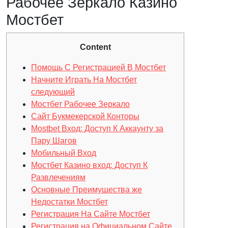
Рабочее Зеркало Казино
Мостбет
Content
Помощь С Регистрацией В Мостбет
Начните Играть На Мостбет
следующий
Мостбет Рабочее Зеркало
Сайт Букмекерской Конторы
Mostbet Вход: Доступ К Аккаунту за
Пару Шагов
Мобильный Вход
Мостбет Казино вход: Доступ К
Развлечениям
Основные Преимущества же
Недостатки Мостбет
Регистрация На Сайте Мостбет
Регистрация на Официальном Сайте