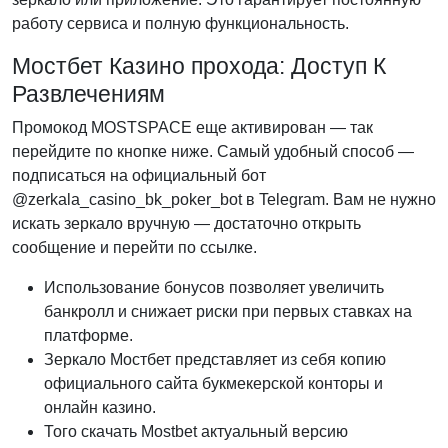
работу сервиса и полную функциональность.
Мостбет Казино прохода: Доступ К
Развлечениям
Промокод MOSTSPACE еще активирован — так
перейдите по кнопке ниже. Самый удобный способ —
подписаться на официальный бот
@zerkala_casino_bk_poker_bot в Telegram. Вам не нужно
искать зеркало вручную — достаточно открыть
сообщение и перейти по ссылке.
Использование бонусов позволяет увеличить
банкролл и снижает риски при первых ставках на
платформе.
Зеркало Мостбет представляет из себя копию
официального сайта букмекерской конторы и
онлайн казино.
Того скачать Mostbet актуальный версию