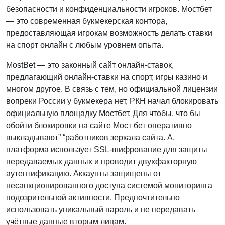
безопасности и конфиденциальности игроков. Мостбет
— это современная букмекерская контора,
предоставляющая игрокам возможность делать ставки
на спорт онлайн с любым уровнем опыта.
MostBet — это законный сайт онлайн-ставок,
предлагающий онлайн-ставки на спорт, игры казино и
многом другое. В связь с тем, но официальной лицензии
вопреки России у букмекера нет, РКН начал блокировать
официальную площадку Мостбет. Для чтобы, что бы
обойти блокировки на сайте Мост бет оперативно
выкладывают” “работников зеркала сайта. А,
платформа использует SSL-шифрование для защиты
передаваемых данных и проводит двухфакторную
аутентификацию. Аккаунты защищены от
несанкционированного доступа системой мониторинга
подозрительной активности. Предпочтительно
использовать уникальный пароль и не передавать
учётные данные вторым лицам.