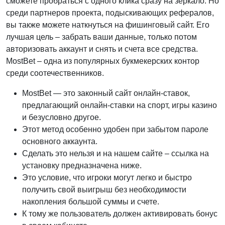
сможете пробраться с одного клика сразу на зеркало. Но
среди партнеров проекта, подыскивающих рефералов,
вы также можете наткнуться на фишинговый сайт. Его
лучшая цель – забрать ваши данные, только потом
авторизовать аккаунт и снять и счета все средства.
MostBet – одна из популярных букмекерских контор
среди соотечественников.
MostBet — это законный сайт онлайн-ставок,
предлагающий онлайн-ставки на спорт, игры казино
и безусловно другое.
Этот метод особенно удобен при забытом пароле
основного аккаунта.
Сделать это нельзя и на нашем сайте – ссылка на
установку предназначена ниже.
Это условие, что игроки могут легко и быстро
получить свой выигрыш без необходимости
накопления большой суммы и счете.
К тому же пользователь должен активировать бонус