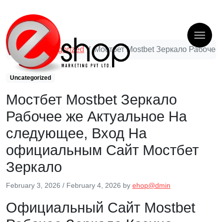
Uncategorized
Мостбет Mostbet Зеркало Рабоче
Uncategorized
Мостбет Mostbet Зеркало
Рабочее же Актуальное На
следующее, Вход На
официальным Сайт Мостбет
Зеркало
February 3, 2026
/
February 4, 2026
by
ehop@dmin
Официальный Сайт Mostbet