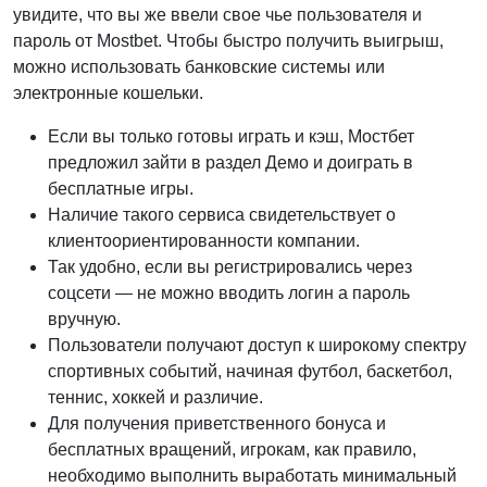
увидите, что вы же ввели свое чье пользователя и
пароль от Mostbet. Чтобы быстро получить выигрыш,
можно использовать банковские системы или
электронные кошельки.
Если вы только готовы играть и кэш, Мостбет
предложил зайти в раздел Демо и доиграть в
бесплатные игры.
Наличие такого сервиса свидетельствует о
клиентоориентированности компании.
Так удобно, если вы регистрировались через
соцсети — не можно вводить логин а пароль
вручную.
Пользователи получают доступ к широкому спектру
спортивных событий, начиная футбол, баскетбол,
теннис, хоккей и различие.
Для получения приветственного бонуса и
бесплатных вращений, игрокам, как правило,
необходимо выполнить выработать минимальный