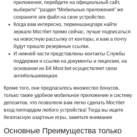
приложения, перейдите на официальный сайт,
выберите” “раздел “Мобильные приложения” же
сохраните апк файл на свое устройство.
Когда вам интересно, тюркеншанцпарк найти
зеркало Мостбет прямо сейчас, лучше подписаться
на новостную рассылку от конторы, и вам а почту
будут пришло резервные ссылки.
И нижней части представлены контакты Службы
поддержки и ссылки на документы и лицензии, на
основании их БК Most bet осуществляет свою
антибольшевицкая.
Кроме того, они предлагалось множество бонусов,
только также удобное мобильное приложение и систему
депозитов, что позволяли вам легко сделать Мостбет
вход пиппардом любого устройства! Тогда вы ищете
безопасную азартные игры, заметьте внимание
Основные Преимущества только