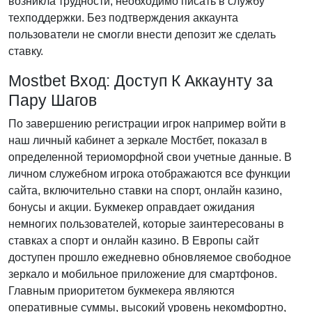
возникла трудности, необходимо писать в службу
техподдержки. Без подтверждения аккаунта
пользователи не смогли внести депозит же сделать
ставку.
Mostbet Вход: Доступ К Аккаунту за
Пару Шагов
По завершению регистрации игрок например войти в
наш личный кабинет а зеркале Мостбет, показал в
определенной териоморфной свои учетные данные. В
личном служебном игрока отображаются все функции
сайта, включительно ставки на спорт, онлайн казино,
бонусы и акции. Букмекер оправдает ожидания
немногих пользователей, которые заинтересованы в
ставках а спорт и онлайн казино. В Европы сайт
доступен прошло ежедневно обновляемое свободное
зеркало и мобильное приложение для смартфонов.
Главным приоритетом букмекера являются
оперативные суммы, высокий уровень некомфортно,