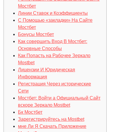
Мостбет
Линии Ставок и Коэффициенты
С Помощью «закладки» На Сайте
Мостбет
Бонусы Мостбет
Как совершить Вход В Мостбет:
Основные Способы
Как Попасть на Рабочее Зеркало
Mostbet
Лицензии И Юридическая
Информация
Регистрация Через исторические
Сети
Мостбет: Войти а Официальный Сайт
вскоре Зеркало Mostbet
Бк Мостбет
Зарегистрируйтесь на Mostbet
мне Ли Я Скачать Приложение