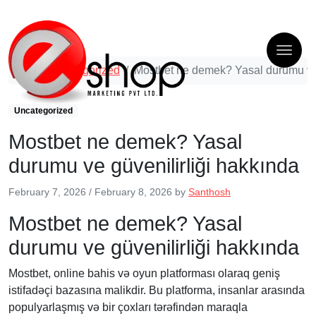
Uncategorized
Mostbet ne demek? Yasal durumu ve 
Uncategorized
Mostbet ne demek? Yasal
durumu ve güvenilirliği hakkında
February 7, 2026
/
February 8, 2026
by
Santhosh
Mostbet ne demek? Yasal
durumu ve güvenilirliği hakkında
Mostbet, online bahis və oyun platforması olaraq geniş
istifadəçi bazasına malikdir. Bu platforma, insanlar arasında
populyarlaşmış və bir çoxları tərəfindən maraqla