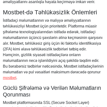
əməliyyatlarını asanlıqla həyata keçirməyə imkan verir.
Mostbet-də Təhlükəsizlik Önlemleri
İstifadəçi məlumatlarının və maliyyə əməliyyatlarının
təhlükəsizliyi Mostbet üçün prioritetdir. Platforma müasir
şifrələmə texnologiyalarından istifadə edərək, istifadəçi
məlumatlarının üçüncü şəxslərin əlinə keçməsinin qarşısını
alır. Mostbet, təhlükəsiz giriş üçün iki faktorlu identifikasiya
(2FA) kimi əlavə təhlükəsizlik tədbirləri tətbiq edir.
Həmçinin, gizlilik siyasəti istifadəçilərə onların
məlumatlarının necə işlənildiyini açıq şəkildə təqdim edir.
Bu bərabərsiz tədbirlər nəticəsində, Mostbet istifadəçilərinin
məlumatları və pul vəsaitləri maksimum dərəcədə qorunur
mostbet
.
Güclü Şifrələmə və Verilən Məlumatların
Qorunması
Mostbet platformasında SSL (Secure Socket Layer)