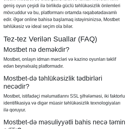
geniş oyun çeşidi ilə birlikdə güclü təhlükəsizlik önlemleri
mövcuddur və bu, platformanı ortamda rəqabətədavamlı
edir. Əgər online bahisə başlamaq istəyirsinizsə, Mostbet
təhlükəsiz və ideal seçim ola bilər.
Tez-tez Verilən Suallar (FAQ)
Mostbet nə deməkdir?
Mostbet, onlayn idman mərcləri və kazino oyunları təklif
edən beynəlxalq platformadır.
Mostbet-də təhlükəsizlik tədbirləri
necədir?
Mostbet, istifadəçi məlumatlarını SSL şifrələməsi, iki faktorlu
identifikasiya və digər müasir təhlükəsizlik texnologiyaları
ilə qoruyur.
Mostbet-də məsuliyyətli bahis necə təmin