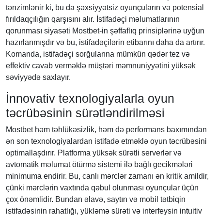
tənzimlənir ki, bu da şəxsiyyətsiz oyunçuların və potensial
fırıldaqçılığın qarşısını alır. İstifadəçi məlumatlarının
qorunması siyasəti Mostbet-in şəffaflıq prinsiplərinə uyğun
hazırlanmışdır və bu, istifadəçilərin etibarını daha da artırır.
Komanda, istifadəçi sorğularına mümkün qədər tez və
effektiv cavab verməklə müştəri məmnuniyyətini yüksək
səviyyədə saxlayır.
İnnovativ texnologiyalarla oyun
təcrübəsinin sürətləndirilməsi
Mostbet həm təhlükəsizlik, həm də performans baxımından
ən son texnologiyalardan istifadə etməklə oyun təcrübəsini
optimallaşdırır. Platforma yüksək sürətli serverlər və
avtomatik məlumat ötürmə sistemi ilə bağlı gecikmələri
minimuma endirir. Bu, canlı mərclər zamanı ən kritik amildir,
çünki mərclərin vaxtında qəbul olunması oyunçular üçün
çox önəmlidir. Bundan əlavə, saytın və mobil tətbiqin
istifadəsinin rahatlığı, yükləmə sürəti və interfeysin intuitiv