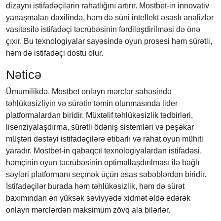
dizaynı istifadəçilərin rahatlığını artırır. Mostbet-in innovativ
yanaşmaları daxilində, həm də süni intellekt əsaslı analizlər
vasitəsilə istifadəçi təcrübəsinin fərdiləşdirilməsi də önə
çıxır. Bu texnologiyalar sayəsində oyun prosesi həm sürətli,
həm də istifadəçi dostu olur.
Nəticə
Ümumilikdə, Mostbet onlayn mərclər sahəsində
təhlükəsizliyin və sürətin təmin olunmasında lider
platformalardan biridir. Müxtəlif təhlükəsizlik tədbirləri,
lisenziyalaşdırma, sürətli ödəniş sistemləri və peşəkar
müştəri dəstəyi istifadəçilərə etibarlı və rahat oyun mühiti
yaradır. Mostbet-in qabaqcıl texnologiyalardan istifadəsi,
həmçinin oyun təcrübəsinin optimallaşdırılması ilə bağlı
səyləri platformanı seçmək üçün əsas səbəblərdən biridir.
İstifadəçilər burada həm təhlükəsizlik, həm də sürət
baxımından ən yüksək səviyyədə xidmət əldə edərək
onlayn mərclərdən maksimum zövq ala bilərlər.