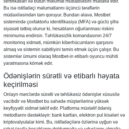
sertifikatları ilə bütün məlumat mübadiləsini müdafiə edir.
Bu isə istifadəçi məlumatlarını üçüncü tərəflərin
müdaxiləsindən tam qoruyur. Bundan əlavə, Mostbet
sistemində çoxfaktorlu identifikasiya (MFA) və güclü şifrə
siyasəti tətbiq olunur ki, hesabların oğurlanması riskini
minimuma endirsin. Təhlükəsizlik komandasının 24/7
monitorinq xidməti, mümkün kiberhücumların qarşısını
almaq və sistemin sabitliyini təmin etmək üçün çalışır. Bu
sistemlər ümumi olaraq Mostbet-in etibarlı oyuncu mühiti
yaratmasına kömək edir.
Ödənişlərin sürətli və etibarlı həyata
keçirilməsi
Onlayn mərclərdə sürətli və təhlükəsiz ödənişlər xüsusilə
vacibdir və Mostbet bu sahədə müştərilərinə yüksək
keyfiyyətli xidmət təklif edir. Platforma müxtəlif ödəniş
metodlarını dəstəkləyir: bank kartları, elektron pul kisələri və
kriptovalyutalar kimi. Bu, istifadəçilərə özlərinə uyğun və
rahat üsulla hesablarını doldurmağa və uduşlarını almağa