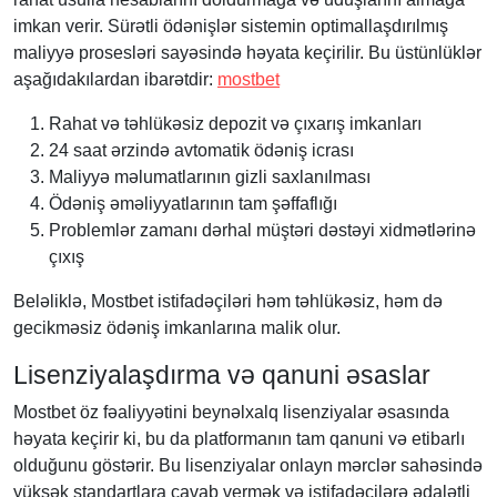
imkan verir. Sürətli ödənişlər sistemin optimallaşdırılmış
maliyyə prosesləri sayəsində həyata keçirilir. Bu üstünlüklər
aşağıdakılardan ibarətdir:
mostbet
Rahat və təhlükəsiz depozit və çıxarış imkanları
24 saat ərzində avtomatik ödəniş icrası
Maliyyə məlumatlarının gizli saxlanılması
Ödəniş əməliyyatlarının tam şəffaflığı
Problemlər zamanı dərhal müştəri dəstəyi xidmətlərinə
çıxış
Beləliklə, Mostbet istifadəçiləri həm təhlükəsiz, həm də
gecikməsiz ödəniş imkanlarına malik olur.
Lisenziyalaşdırma və qanuni əsaslar
Mostbet öz fəaliyyətini beynəlxalq lisenziyalar əsasında
həyata keçirir ki, bu da platformanın tam qanuni və etibarlı
olduğunu göstərir. Bu lisenziyalar onlayn mərclər sahəsində
yüksək standartlara cavab vermək və istifadəçilərə ədalətli