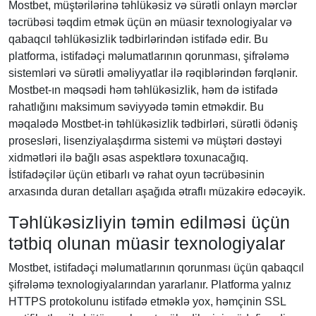
Mostbet, müştərilərinə təhlükəsiz və sürətli onlayn mərclər
təcrübəsi təqdim etmək üçün ən müasir texnologiyalar və
qabaqcıl təhlükəsizlik tədbirlərindən istifadə edir. Bu
platforma, istifadəçi məlumatlarının qorunması, şifrələmə
sistemləri və sürətli əməliyyatlar ilə rəqiblərindən fərqlənir.
Mostbet-ın məqsədi həm təhlükəsizlik, həm də istifadə
rahatlığını maksimum səviyyədə təmin etməkdir. Bu
məqalədə Mostbet-in təhlükəsizlik tədbirləri, sürətli ödəniş
prosesləri, lisenziyalaşdırma sistemi və müştəri dəstəyi
xidmətləri ilə bağlı əsas aspektlərə toxunacağıq.
İstifadəçilər üçün etibarlı və rahat oyun təcrübəsinin
arxasında duran detalları aşağıda ətraflı müzakirə edəcəyik.
Təhlükəsizliyin təmin edilməsi üçün
tətbiq olunan müasir texnologiyalar
Mostbet, istifadəçi məlumatlarının qorunması üçün qabaqcıl
şifrələmə texnologiyalarından yararlanır. Platforma yalnız
HTTPS protokolunu istifadə etməklə yox, həmçinin SSL