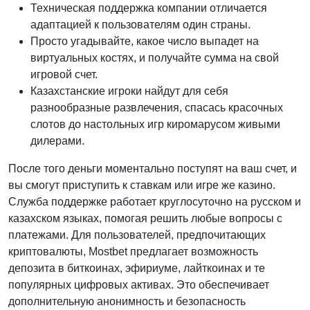
Техническая поддержка компании отличается
адаптацией к пользователям один страны.
Просто угадывайте, какое число выпадет на
виртуальных костях, и получайте сумма на свой
игровой счет.
Казахстанские игроки найдут для себя
разнообразные развлечения, спасась красочных
слотов до настольных игр киромарусом живыми
дилерами.
После того деньги моментально поступят на ваш счет, и
вы смогут приступить к ставкам или игре же казино.
Служба поддержке работает круглосуточно на русском и
казахском языках, помогая решить любые вопросы с
платежами. Для пользователей, предпочитающих
криптовалюты, Mostbet предлагает возможность
депозита в биткоинах, эфириуме, лайткоинах и те
популярных цифровых активах. Это обеспечивает
дополнительную анонимность и безопасность