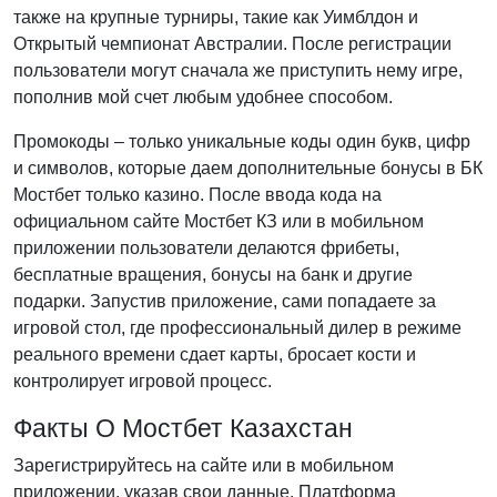
также на крупные турниры, такие как Уимблдон и
Открытый чемпионат Австралии. После регистрации
пользователи могут сначала же приступить нему игре,
пополнив мой счет любым удобнее способом.
Промокоды – только уникальные коды один букв, цифр
и символов, которые даем дополнительные бонусы в БК
Мостбет только казино. После ввода кода на
официальном сайте Мостбет КЗ или в мобильном
приложении пользователи делаются фрибеты,
бесплатные вращения, бонусы на банк и другие
подарки. Запустив приложение, сами попадаете за
игровой стол, где профессиональный дилер в режиме
реального времени сдает карты, бросает кости и
контролирует игровой процесс.
Факты О Мостбет Казахстан
Зарегистрируйтесь на сайте или в мобильном
приложении, указав свои данные. Платформа