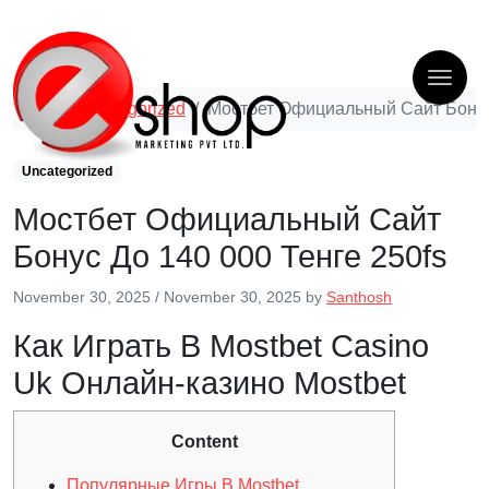
Uncategorized
Мостбет Официальный Сайт Бонус 
Uncategorized
Мостбет Официальный Сайт
Бонус До 140 000 Тенге 250fs
November 30, 2025
/
November 30, 2025
by
Santhosh
Как Играть В Mostbet Casino
Uk Онлайн-казино Mostbet
Content
Популярные Игры В Mostbet