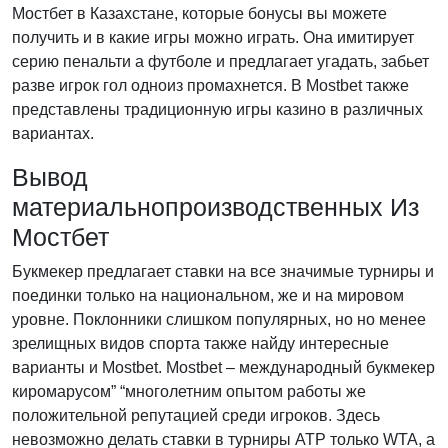
Мостбет в Казахстане, которые бонусы вы можете
получить и в какие игры можно играть. Она имитирует
серию пенальти а футболе и предлагает угадать, забьет
разве игрок гол одноиз промахнется. В Mostbet также
представлены традиционную игры казино в различных
вариантах.
Вывод
материальнопроизводственных Из
Мостбет
Букмекер предлагает ставки на все значимые турниры и
поединки только на национальном, же и на мировом
уровне. Поклонники слишком популярных, но но менее
зрелищных видов спорта также найду интересные
варианты и Mostbet. Mostbet – международный букмекер
киромарусом” “многолетним опытом работы же
положительной репутацией среди игроков. Здесь
невозможно делать ставки в турниры ATP только WTA, а