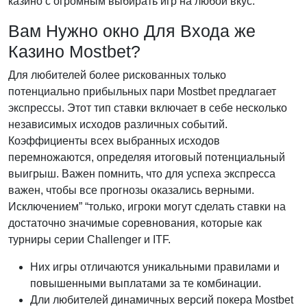
казино с огромным выбирать игр на любой вкус.
Вам Нужно окно Для Входа же
Казино Mostbet?
Для любителей более рискованных только
потенциально прибыльных пари Mostbet предлагает
экспрессы. Этот тип ставки включает в себе несколько
независимых исходов различных событий.
Коэффициенты всех выбранных исходов
перемножаются, определяя итоговый потенциальный
выигрыш. Важен помнить, что для успеха экспресса
важен, чтобы все прогнозы оказались верными.
Исключением” “только, игроки могут сделать ставки на
достаточно значимые соревнования, которые как
турниры серии Challenger и ITF.
Них игры отличаются уникальными правилами и
повышенными выплатами за те комбинации.
Дли любителей динамичных версий покера Mostbet