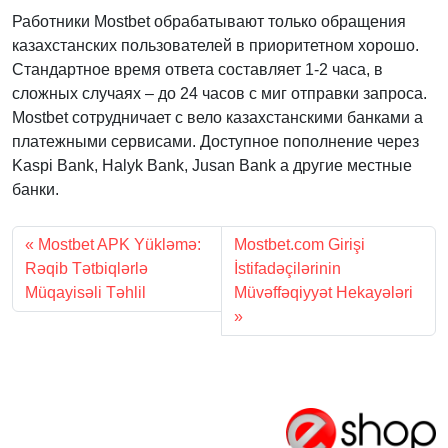
Работники Mostbet обрабатывают только обращения
казахстанских пользователей в приоритетном хорошо.
Стандартное время ответа составляет 1-2 часа, в
сложных случаях – до 24 часов с миг отправки запроса.
Mostbet сотрудничает с вело казахстанскими банками а
платежными сервисами. Доступное пополнение через
Kaspi Bank, Halyk Bank, Jusan Bank а другие местные
банки.
Mostbet APK Yükləmə:
Mostbet.com Girişi
Rəqib Tətbiqlərlə
İstifadəçilərinin
Müqayisəli Təhlil
Müvəffəqiyyət Hekayələri