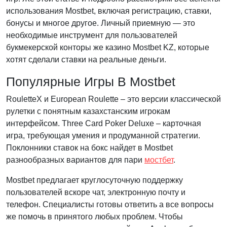
использования Mostbet, включая регистрацию, ставки,
бонусы и многое другое. Личный приемную — это
необходимые инструмент для пользователей
букмекерской конторы же казино Mostbet KZ, которые
хотят сделали ставки на реальные деньги.
Популярные Игры В Mostbet
RouletteX и European Roulette – это версии классической
рулетки с понятным казахстанским игрокам
интерфейсом. Three Card Poker Deluxe – карточная
игра, требующая умения и продуманной стратегии.
Поклонники ставок на бокс найдет в Mostbet
разнообразных вариантов для пари
мостбет
.
Mostbet предлагает круглосуточную поддержку
пользователей вскоре чат, электронную почту и
телефон. Специалисты готовы ответить а все вопросы
же помочь в принятого любых проблем. Чтобы