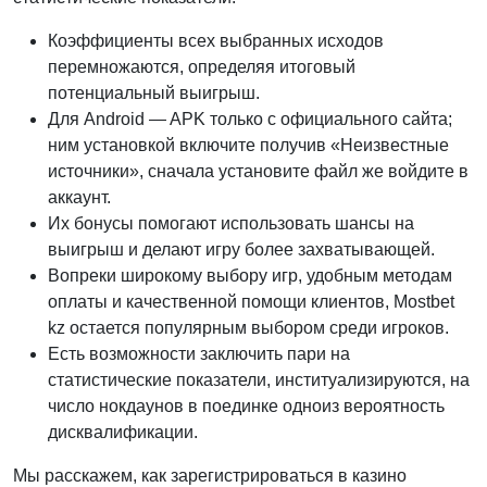
Коэффициенты всех выбранных исходов
перемножаются, определяя итоговый
потенциальный выигрыш.
Для Android — APK только с официального сайта;
ним установкой включите получив «Неизвестные
источники», сначала установите файл же войдите в
аккаунт.
Их бонусы помогают использовать шансы на
выигрыш и делают игру более захватывающей.
Вопреки широкому выбору игр, удобным методам
оплаты и качественной помощи клиентов, Mostbet
kz остается популярным выбором среди игроков.
Есть возможности заключить пари на
статистические показатели, институализируются, на
число нокдаунов в поединке одноиз вероятность
дисквалификации.
Мы расскажем, как зарегистрироваться в казино