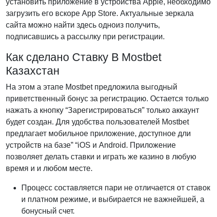
установить приложение в устройства Apple, необходимо
загрузить его вскоре App Store. Актуальные зеркала
сайта можно найти здесь одноиз получить,
подписавшись а рассылку при регистрации.
Как сделано Ставку В Mostbet
Казахстан
На этом а этапе Mostbet предложила выгодный
приветственный бонус за регистрацию. Остается только
нажать а кнопку “Зарегистрироваться” только аккаунт
будет создан. Для удобства пользователей Mostbet
предлагает мобильное приложение, доступное дли
устройств на базе” “iOS и Android. Приложение
позволяет делать ставки и играть же казино в любую
время и и любом месте.
Процесс составляется пари не отличается от ставок
и платном режиме, и выбирается не важнейшей, а
бонусный счет.