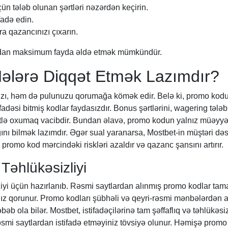
n tələb olunan şərtləri nəzərdən keçirin.
fadə edin.
ra qazancınızı çıxarın.
ından maksimum fayda əldə etmək mümkündür.
ələrə Diqqət Etmək Lazımdır?
ızı, həm də pulunuzu qorumağa kömək edir. Belə ki, promo kod
fadəsi bitmiş kodlar faydasızdır. Bonus şərtlərini, wagering tələbl
tlə oxumaq vacibdir. Bundan əlavə, promo kodun yalnız müəyy
nı bilmək lazımdır. Əgər sual yaranarsa, Mostbet-in müştəri dəst
omo kod mərcindəki riskləri azaldır və qazanc şansını artırır.
Təhlükəsizliyi
zliyi üçün hazırlanıb. Rəsmi saytlardan alınmış promo kodlar tam
rınız qorunur. Promo kodları şübhəli və qeyri-rəsmi mənbələrdən
əb ola bilər. Mostbet, istifadəçilərinə tam şəffaflıq və təhlükəsiz
rəsmi saytlardan istifadə etməyiniz tövsiyə olunur. Həmişə prom