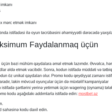
 imkanı
ş
ox mərc etmək imkanı
nda istifadəsi ilə oyun təcrübəsini əhəmiyyətli dərəcədə yaxşıla
aksimum Faydalanmaq üçün
ə üçün bəzi mühüm qaydalara əməl etmək lazımdır. Əvvəlcə, hər
ar əldə etmək vacibdir. Sonra, kodun istifadə müddəti və tətbi
kodun öz unikal qaydaları olur. Promo kodu qeydiyyat zamanı isti
 yaradır, lakin mövcud oyunçular üçün də müxtəlif kampaniyalar
stifadə şərtlərini yerinə yetirmək üçün wagering (oynama) tələ
romo kodu aşağıdakı addımlarla istifadə edin:
mostbet az
n.
 sahəsinə kodu daxil edin.