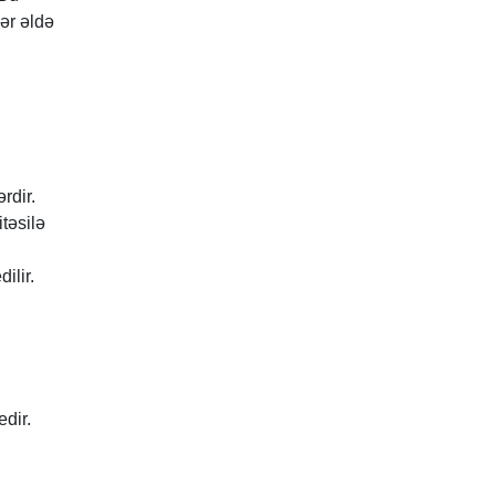
ər əldə
rdir.
təsilə
ilir.
edir.