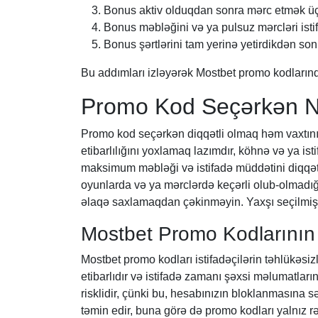
Bonus aktiv olduqdan sonra mərc etmək üçü
Bonus məbləğini və ya pulsuz mərcləri isti
Bonus şərtlərini tam yerinə yetirdikdən son
Bu addımları izləyərək Mostbet promo kodlar
Promo Kod Seçərkən N
Promo kod seçərkən diqqətli olmaq həm vaxtın
etibarlılığını yoxlamaq lazımdır, köhnə və ya isti
maksimum məbləği və istifadə müddətini diqqə
oyunlarda və ya mərclərdə keçərli olub-olmadığı
əlaqə saxlamaqdan çəkinməyin. Yaxşı seçilmiş pr
Mostbet Promo Kodlarının 
Mostbet promo kodları istifadəçilərin təhlükəsi
etibarlıdır və istifadə zamanı şəxsi məlumatla
risklidir, çünki bu, hesabınızın bloklanmasına səb
təmin edir, buna görə də promo kodları yalnız 