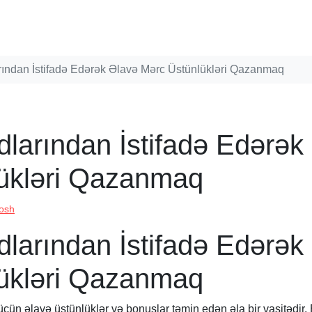
ından İstifadə Edərək Əlavə Mərc Üstünlükləri Qazanmaq
larından İstifadə Edərək
ükləri Qazanmaq
osh
larından İstifadə Edərək
ükləri Qazanmaq
çün əlavə üstünlüklər və bonuslar təmin edən əla bir vasitədir.