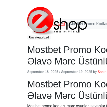
Uncategorized
Mostbet Promo Kodlar
Uncategorized
Mostbet Promo Kod
Əlavə Mərc Üstünl
September 18, 2025
/
September 19, 2025
by
Santh
Mostbet Promo Kod
Əlavə Mərc Üstünl
Mostbet promo kodları, mərc oyunları sevənlər ü