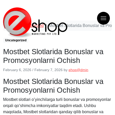
Uncategorized
Mostbet Slotlarida Bonuslar va Pro
Uncategorized
Mostbet Slotlarida Bonuslar va
Promosyonlarni Ochish
February 6, 2026
/
February 7, 2026
by
ehop@dmin
Mostbet Slotlarida Bonuslar va
Promosyonlarni Ochish
Mostbet slotlari o’yinchilarga turli bonuslar va promosyonlar
orqali qo’shimcha imkoniyatlar taqdim etadi. Ushbu
maqolada, Mostbet slotlaridan qanday qilib bonuslar va