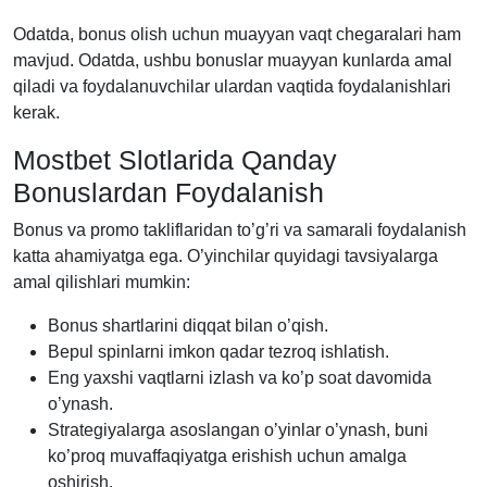
Odatda, bonus olish uchun muayyan vaqt chegaralari ham
mavjud. Odatda, ushbu bonuslar muayyan kunlarda amal
qiladi va foydalanuvchilar ulardan vaqtida foydalanishlari
kerak.
Mostbet Slotlarida Qanday
Bonuslardan Foydalanish
Bonus va promo takliflaridan to’g’ri va samarali foydalanish
katta ahamiyatga ega. O’yinchilar quyidagi tavsiyalarga
amal qilishlari mumkin:
Bonus shartlarini diqqat bilan o’qish.
Bepul spinlarni imkon qadar tezroq ishlatish.
Eng yaxshi vaqtlarni izlash va ko’p soat davomida
o’ynash.
Strategiyalarga asoslangan o’yinlar o’ynash, buni
ko’proq muvaffaqiyatga erishish uchun amalga
oshirish.