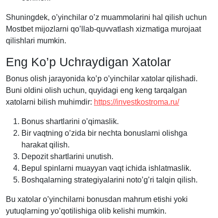
Shuningdek, o’yinchilar o’z muammolarini hal qilish uchun
Mostbet mijozlarni qo’llab-quvvatlash xizmatiga murojaat
qilishlari mumkin.
Eng Ko’p Uchraydigan Xatolar
Bonus olish jarayonida ko’p o’yinchilar xatolar qilishadi.
Buni oldini olish uchun, quyidagi eng keng tarqalgan
xatolarni bilish muhimdir:
https://investkostroma.ru/
Bonus shartlarini o’qimaslik.
Bir vaqtning o’zida bir nechta bonuslarni olishga
harakat qilish.
Depozit shartlarini unutish.
Bepul spinlarni muayyan vaqt ichida ishlatmaslik.
Boshqalarning strategiyalarini noto’g’ri talqin qilish.
Bu xatolar o’yinchilarni bonusdan mahrum etishi yoki
yutuqlarning yo’qotilishiga olib kelishi mumkin.