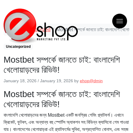
Uncategorized
Mostbet সম্পর্কে জানতে চাই: বাংলাদেশি খেলোয়াড
Uncategorized
Mostbet সম্পর্কে জানতে চাই: বাংলাদেশি
খেলোয়াড়দের রিভিউ!
January 18, 2026
/
January 19, 2026
by
ehop@dmin
Mostbet সম্পর্কে জানতে চাই: বাংলাদেশি
খেলোয়াড়দের রিভিউ!
বাংলাদেশি খেলোয়াড়দের জন্য Mostbet একটি জনপ্রিয় গেমিং প্ল্যাটফর্ম। এখানে
ক্রিকেট, ফুটবল, এবং অন্যান্য বহু স্পোর্টস অ্যাকশন সহ বিভিন্ন ক্যাসিনো গেম পাওয়া
যায়। বাংলাদেশের খেলোয়াড়রা এই প্ল্যাটফর্মের সুবিধা, অপ্রত্যাশিত বোনাস, এবং সহজ