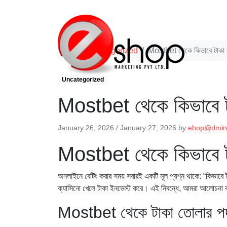
Uncategorized
Mostbet থেকে কিভাবে টাকা 
Uncategorized
Mostbet থেকে কিভাবে ট
January 26, 2026
/
January 27, 2026
by
ehop@dmin
Mostbet থেকে কিভাবে ট
অনলাইনে বেটিং করার সময় সবারই একটি মূল প্রশ্ন থাকে: “কিভাবে টা
ক্যাসিনো খেলে টাকা ইনভেস্ট করে। এই নিবন্ধে, আমরা আলোচনা 
Mostbet থেকে টাকা তোলার পদ