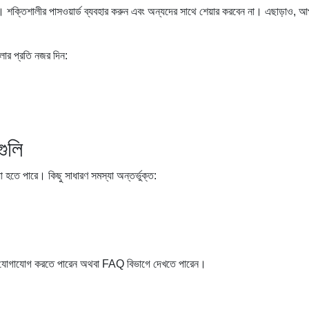
ুন। শক্তিশালীর পাসওয়ার্ড ব্যবহার করুন এবং অন্যদের সাথে শেয়ার করবেন না। এছাড়াও, 
লোর প্রতি নজর দিন:
ুলি
হতে পারে। কিছু সাধারণ সমস্যা অন্তর্ভুক্ত:
সাথে যোগাযোগ করতে পারেন অথবা FAQ বিভাগে দেখতে পারেন।