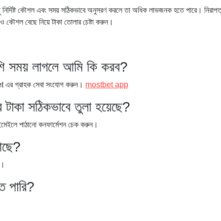
 নির্দিষ্ট কৌশল এবং সময় সঠিকভাবে অনুসরণ করলে তা অধিক লাভজনক হতে পারে। নিরাপত
 ও কৌশল বেছে নিয়ে টাকা তোলার চেষ্টা করুন।
ি সময় লাগলে আমি কি করব?
tbet এর গ্রাহক সেবা সংযোগ করুন।
mostbet app
 টাকা সঠিকভাবে তুলা হয়েছে?
ইমেইলে পাঠানো কনফার্মেশন চেক করুন।
আছে?
ে।
ে পারি?