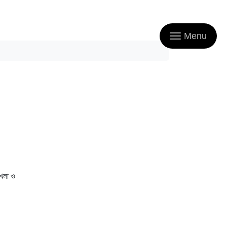
Menu
খেলা ও