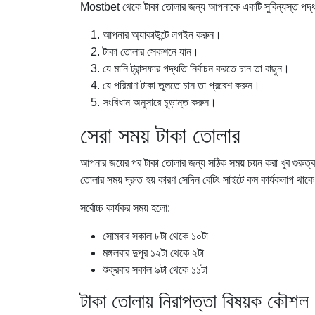
Mostbet থেকে টাকা তোলার জন্য আপনাকে একটি সুবিন্যস্ত পদ্ধ
আপনার অ্যাকাউন্টে লগইন করুন।
টাকা তোলার সেকশনে যান।
যে মানি ট্রান্সফার পদ্ধতি নির্বাচন করতে চান তা বাছুন।
যে পরিমাণ টাকা তুলতে চান তা প্রবেশ করুন।
সংবিধান অনুসারে চূড়ান্ত করুন।
সেরা সময় টাকা তোলার
আপনার জয়ের পর টাকা তোলার জন্য সঠিক সময় চয়ন করা খুব গুরুত্বপ
তোলার সময় দ্রুত হয় কারণ সেদিন বেটিং সাইটে কম কার্যকলাপ থাকে
সর্বোচ্চ কার্যকর সময় হলো:
সোমবার সকাল ৮টা থেকে ১০টা
মঙ্গলবার দুপুর ১২টা থেকে ২টা
শুক্রবার সকাল ৯টা থেকে ১১টা
টাকা তোলায় নিরাপত্তা বিষয়ক কৌশল