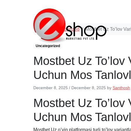
Uncategorized
Mostbet Uz To’lov Var
Uncategorized
Mostbet Uz To’lov V
Uchun Mos Tanlovl
December 8, 2025
/
December 8, 2025
by
Santhosh
Mostbet Uz To’lov V
Uchun Mos Tanlovl
Mostbet Uz o’yin platformasi turli to’lov variantl