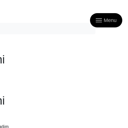
Menu
i
i
aqdim