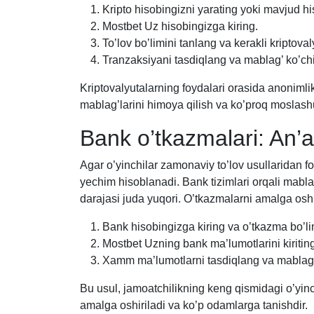
Kripto hisobingizni yarating yoki mavjud hi
Mostbet Uz hisobingizga kiring.
To’lov bo’limini tanlang va kerakli kriptova
Tranzaksiyani tasdiqlang va mablag’ ko’chir
Kriptovalyutalarning foydalari orasida anonimlik, 
mablag’larini himoya qilish va ko’proq moslashu
Bank o’tkazmalari: An’a
Agar o’yinchilar zamonaviy to’lov usullaridan 
yechim hisoblanadi. Bank tizimlari orqali mablag
darajasi juda yuqori. O’tkazmalarni amalga oshi
Bank hisobingizga kiring va o’tkazma bo’li
Mostbet Uzning bank ma’lumotlarini kiriting
Xamm ma’lumotlarni tasdiqlang va mablag’
Bu usul, jamoatchilikning keng qismidagi o’yinc
amalga oshiriladi va ko’p odamlarga tanishdir.