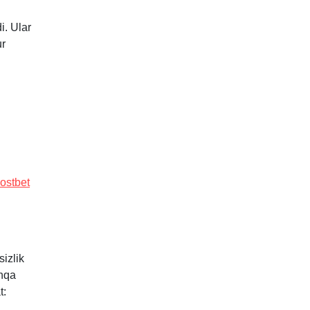
i. Ular
ur
ostbet
sizlik
shqa
t: