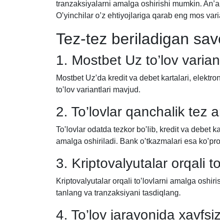
tranzaksiyalarni amalga oshirishi mumkin. An’an
O’yinchilar o’z ehtiyojlariga qarab eng mos vari
Tez-tez beriladigan sav
1. Mostbet Uz to’lov variant
Mostbet Uz’da kredit va debet kartalari, elektron
to’lov variantlari mavjud.
2. To’lovlar qanchalik tez 
To’lovlar odatda tezkor bo’lib, kredit va debet 
amalga oshiriladi. Bank o’tkazmalari esa ko’pro
3. Kriptovalyutalar orqali 
Kriptovalyutalar orqali to’lovlarni amalga oshir
tanlang va tranzaksiyani tasdiqlang.
4. To’lov jarayonida xavfsi