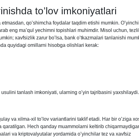
rinishda to’lov imkoniyatlari
ya etmasdan, qo’shimcha foydalar taqdim etishi mumkin. O’yinchil
 qarab eng ma’qul yechimni topishlari muhimdir. Misol uchun, tezli
mumkin; xavfsizlik zarur bo’lsa, bank o’tkazmalari tanlanishi mum
hda quyidagi omillarni hisobga olishlari kerak:
sulini tanlash imkoniyati, ularning o’yin tajribasini yaxshilaydi.
ay va xilma-xil to’lov variantlarini taklif etadi. Har bir o’ziga xo
iga qaratilgan. Hech qanday muammolarni keltirib chiqarmaydigan
alari va kriptovalyutalar yordamida o’yinchilar tez va xavfsiz