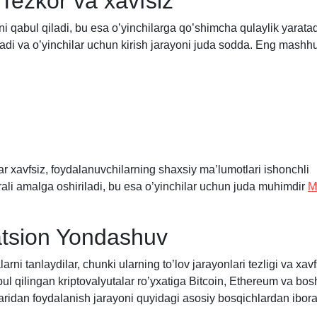
 Tezkor va xavfsiz
i qabul qiladi, bu esa o’yinchilarga qo’shimcha qulaylik yaratad
iladi va o’yinchilar uchun kirish jarayoni juda sodda. Eng mashh
ar xavfsiz, foydalanuvchilarning shaxsiy ma’lumotlari ishonchli
ali amalga oshiriladi, bu esa o’yinchilar uchun juda muhimdir
M
vatsion Yondashuv
rni tanlaydilar, chunki ularning to’lov jarayonlari tezligi va xavf
ul qilingan kriptovalyutalar ro’yxatiga Bitcoin, Ethereum va bo
laridan foydalanish jarayoni quyidagi asosiy bosqichlardan ibora