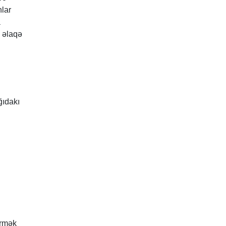
nlar
a
 əlaqə
ğıdakı
irmək