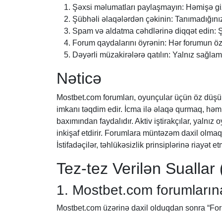
Şəxsi məlumatları paylaşmayın: Həmişə gizl
Şübhəli əlaqələrdən çəkinin: Tanımadığınız 
Spam və aldatma cəhdlərinə diqqət edin: 
Forum qaydalarını öyrənin: Hər forumun öz 
Dəyərli müzakirələrə qatılın: Yalnız sağlam
Nəticə
Mostbet.com forumları, oyunçular üçün öz düşün
imkanı təqdim edir. İcma ilə əlaqə qurmaq, hə
baxımından faydalıdır. Aktiv iştirakçılar, yalnız 
inkişaf etdirir. Forumlara müntəzəm daxil olmaq
İstifadəçilər, təhlükəsizlik prinsiplərinə riayət
Tez-tez Verilən Suallar
1. Mostbet.com forumların
Mostbet.com üzərinə daxil olduqdan sonra “Forum