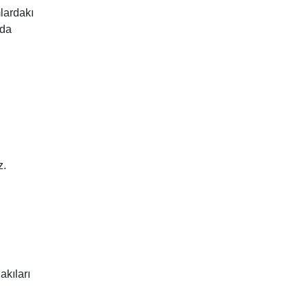
mlardakı
 da
z.
akıları