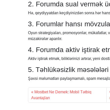
2. Forumda sual vermək üç
Hə, qeydiyyatdan keçdiyinizdən sonra hər hansı
3. Forumlar hansı mövzula
Oyun strategiyaları, promosyonlar, mükafatlar, 
müzakirələr aparılır.
4. Forumda aktiv iştirak et
Aktiv iştirak etmək, biliklərinizi artırar, yeni dos
5. Təhlükəsizlik məsələlər
Şəxsi məlumatları paylaşmamalı, spam mesajlar
Mostbet Ne Demek: Mobil Tətbiq
Avantajları