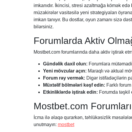
imkanıdır. İkincisi, stresi azaltmağa kömək edə b
müzakirələr vasitəsilə yeni strategiyaları öyrən
imkan tanıyır. Bu dostlar, oyun zamanı sizə dəs
bilərsiniz.
Forumlarda Aktiv Olmağ
Mostbet.com forumlarında daha aktiv iştirak etmək
Gündəlik daxil olun:
Forumlara mütəmadi d
Yeni mövzular açın:
Maraqlı və aktual möv
Forum rəy vermək:
Digər istifadəçilərin pa
Müxtəlif bölmələri kəşf edin:
Farklı forum 
Etkinliklərdə iştirak edin:
Forumda təşkil 
Mostbet.com Forumları
İcma ilə əlaqə qurarkən, təhlükəsizlik məsələlə
unutmayın:
mostbet