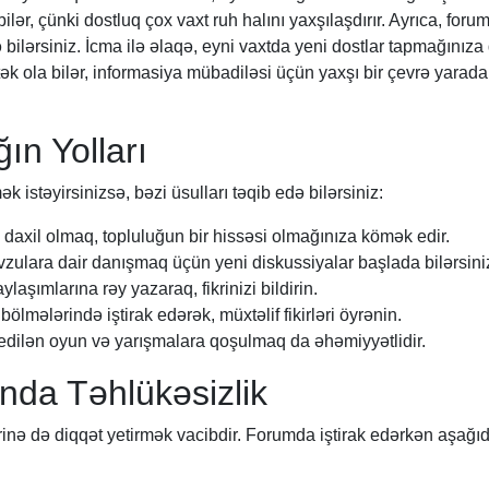
ilər, çünki dostluq çox vaxt ruh halını yaxşılaşdırır. Ayrıca, foru
ə bilərsiniz. İcma ilə əlaqə, eyni vaxtda yeni dostlar tapmağınıza
tək ola bilər, informasiya mübadiləsi üçün yaxşı bir çevrə yarada
ın Yolları
 istəyirsinizsə, bəzi üsulları təqib edə bilərsiniz:
axil olmaq, topluluğun bir hissəsi olmağınıza kömək edir.
zulara dair danışmaq üçün yeni diskussiyalar başlada bilərsini
ylaşımlarına rəy yazaraq, fikrinizi bildirin.
bölmələrində iştirak edərək, müxtəlif fikirləri öyrənin.
edilən oyun və yarışmalara qoşulmaq da əhəmiyyətlidir.
nda Təhlükəsizlik
rinə də diqqət yetirmək vacibdir. Forumda iştirak edərkən aşağıd