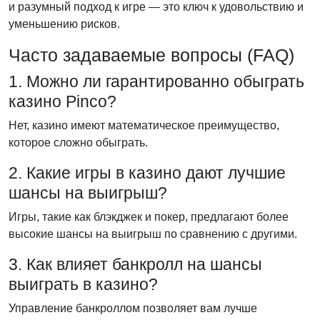
и разумный подход к игре — это ключ к удовольствию и
уменьшению рисков.
Часто задаваемые вопросы (FAQ)
1. Можно ли гарантированно обыграть
казино Pinco?
Нет, казино имеют математическое преимущество,
которое сложно обыграть.
2. Какие игры в казино дают лучшие
шансы на выигрыш?
Игры, такие как блэкджек и покер, предлагают более
высокие шансы на выигрыш по сравнению с другими.
3. Как влияет банкролл на шансы
выиграть в казино?
Управление банкроллом позволяет вам лучше