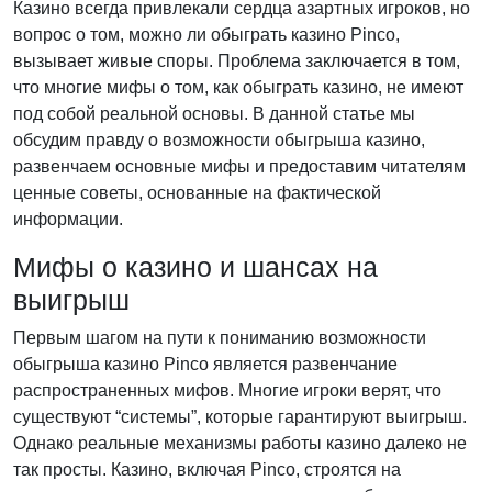
Казино всегда привлекали сердца азартных игроков, но
вопрос о том, можно ли обыграть казино Pinco,
вызывает живые споры. Проблема заключается в том,
что многие мифы о том, как обыграть казино, не имеют
под собой реальной основы. В данной статье мы
обсудим правду о возможности обыгрыша казино,
развенчаем основные мифы и предоставим читателям
ценные советы, основанные на фактической
информации.
Мифы о казино и шансах на
выигрыш
Первым шагом на пути к пониманию возможности
обыгрыша казино Pinco является развенчание
распространенных мифов. Многие игроки верят, что
существуют “системы”, которые гарантируют выигрыш.
Однако реальные механизмы работы казино далеко не
так просты. Казино, включая Pinco, строятся на