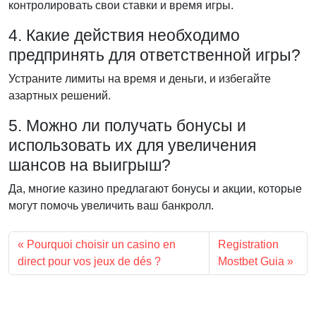
контролировать свои ставки и время игры.
4. Какие действия необходимо
предпринять для ответственной игры?
Устраните лимиты на время и деньги, и избегайте
азартных решений.
5. Можно ли получать бонусы и
использовать их для увеличения
шансов на выигрыш?
Да, многие казино предлагают бонусы и акции, которые
могут помочь увеличить ваш банкролл.
Pourquoi choisir un casino en
Registration
direct pour vos jeux de dés ?
Mostbet Guia