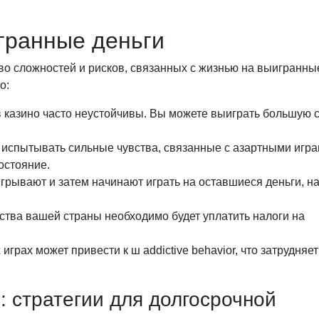
гранные деньги
во сложностей и рисков, связанных с жизнью на выигранны
о:
казино часто неустойчивы. Вы можете выиграть большую с
 испытывать сильные чувства, связанные с азартными игра
остояние.
рывают и затем начинают играть на оставшиеся деньги, н
ства вашей страны необходимо будет уплатить налоги на
играх может привести к ш addictive behavior, что затрудняет
 стратегии для долгосрочной