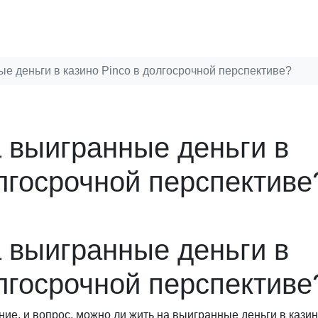
е деньги в казино Pinco в долгосрочной перспективе?
 выигранные деньги в
олгосрочной перспективе
 выигранные деньги в
олгосрочной перспективе
ие, и вопрос, можно ли жить на выигранные деньги в кази