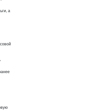
ьги, а
нсовой
ь
ранее
овую