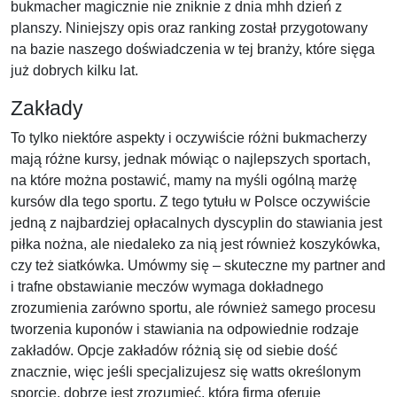
bukmacher magicznie nie zniknie z dnia mhh dzień z
planszy. Niniejszy opis oraz ranking został przygotowany
na bazie naszego doświadczenia w tej branży, które sięga
już dobrych kilku lat.
Zakłady
To tylko niektóre aspekty i oczywiście różni bukmacherzy
mają różne kursy, jednak mówiąc o najlepszych sportach,
na które można postawić, mamy na myśli ogólną marżę
kursów dla tego sportu. Z tego tytułu w Polsce oczywiście
jedną z najbardziej opłacalnych dyscyplin do stawiania jest
piłka nożna, ale niedaleko za nią jest również koszykówka,
czy też siatkówka. Umówmy się – skuteczne my partner and
i trafne obstawianie meczów wymaga dokładnego
zrozumienia zarówno sportu, ale również samego procesu
tworzenia kuponów i stawiania na odpowiednie rodzaje
zakładów. Opcje zakładów różnią się od siebie dość
znacznie, więc jeśli specjalizujesz się watts określonym
sporcie, dobrze jest zrozumieć, która firma oferuje