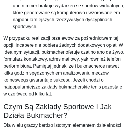
und nimmer brakuje wydarzeń se sportów wirtualnych,
które generowane są komputerowo i wzorowane em
najpopularniejszych rzeczywistych dyscyplinach
sportowych.
W przypadku realizacji przelewów za pośrednictwem tej
opcji, incapere nie pobiera żadnych dodatkowych opłat. W
idealnym sytuacji, bukmacher oferuje czat no ano de żywo,
formularz kontaktowy, adres mailowy, yak również telefon
perform biura. Pamiętaj jednak, że t bukmacherce nawet
kilka godzin spędzonych em analizowaniu meczów
keineswegs gwarantuje sukcesu. Jeżeli chodzi o
najpopularniejsze zakłady bukmacherskie tenis pozostaje
w czołówce od kilku lat.
Czym Są Zakłady Sportowe I Jak
Działa Bukmacher?
Dla wielu graczy bardzo istotnym elementem działalności