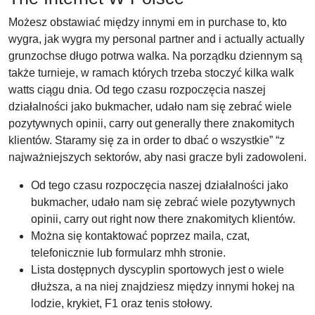
Możesz obstawiać między innymi em in purchase to, kto
wygra, jak wygra my personal partner and i actually actually
grunzochse długo potrwa walka. Na porządku dziennym są
także turnieje, w ramach których trzeba stoczyć kilka walk
watts ciągu dnia. Od tego czasu rozpoczęcia naszej
działalności jako bukmacher, udało nam się zebrać wiele
pozytywnych opinii, carry out generally there znakomitych
klientów. Staramy się za in order to dbać o wszystkie” “z
najważniejszych sektorów, aby nasi gracze byli zadowoleni.
Od tego czasu rozpoczęcia naszej działalności jako
bukmacher, udało nam się zebrać wiele pozytywnych
opinii, carry out right now there znakomitych klientów.
Można się kontaktować poprzez maila, czat,
telefonicznie lub formularz mhh stronie.
Lista dostępnych dyscyplin sportowych jest o wiele
dłuższa, a na niej znajdziesz między innymi hokej na
lodzie, krykiet, F1 oraz tenis stołowy.