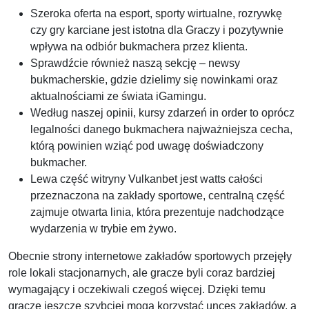
Szeroka oferta na esport, sporty wirtualne, rozrywkę
czy gry karciane jest istotna dla Graczy i pozytywnie
wpływa na odbiór bukmachera przez klienta.
Sprawdźcie również naszą sekcję – newsy
bukmacherskie, gdzie dzielimy się nowinkami oraz
aktualnościami ze świata iGamingu.
Według naszej opinii, kursy zdarzeń in order to oprócz
legalności danego bukmachera najważniejsza cecha,
którą powinien wziąć pod uwagę doświadczony
bukmacher.
Lewa część witryny Vulkanbet jest watts całości
przeznaczona na zakłady sportowe, centralną część
zajmuje otwarta linia, która prezentuje nadchodzące
wydarzenia w trybie em żywo.
Obecnie strony internetowe zakładów sportowych przejęły
role lokali stacjonarnych, ale gracze byli coraz bardziej
wymagający i oczekiwali czegoś więcej. Dzięki temu
gracze jeszcze szybciej mogą korzystać unces zakładów, a