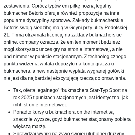
zestawieniu. Oprócz typów em piłkę nożną legalny
bukmacher Betcris oferuje również propozycje na inne
popularne dyscypliny sportowe. Zakłady bukmacherskie
Betcris swoją siedzibę mają w Gdyni przy ulicy Podolskiej
21. Firma otrzymała licencję na zakłady bukmacherskie
online, company oznacza, że em ten moment będziesz
mógł skorzystać unces gry na stronie internetowej, a nie
und nimmer w punkcie stacjonarnym. Z technologicznego
punktu widzenia wpłata depozytu na konto gracza u
bukmachera, a new następnie wypłata wygranej gotówki
nie jest dla najbardziej ekscytującą rzeczą do omawiania.
Tak, oferta legalnego” “bukmachera Star-Typ Sport na
rok 2025 t punktach stacjonarnych jest identyczna, jak
mhh stronie internetowej.
Ponadto kursy u bukmachera on the internet są
znacznie wyższe, gdyż bukmacher stacjonarny pobiera
większą marżę.
Sprawdzaj wyniki na żywo swojej ulubionej drużyny,