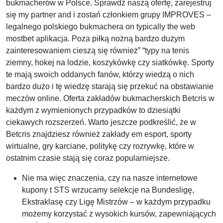
bukmacherów w Polsce. Sprawdź naszą ofertę, zarejestruj
się my partner and i zostań członkiem grupy IMPROVES –
legalnego polskiego bukmachera on typically the web
mostbet aplikacja. Poza piłką nożną bardzo dużym
zainteresowaniem cieszą się również” “typy na tenis
ziemny, hokej na lodzie, koszykówkę czy siatkówkę. Sporty
te mają swoich oddanych fanów, którzy wiedzą o nich
bardzo dużo i tę wiedzę starają się przekuć na obstawianie
meczów online. Oferta zakładów bukmacherskich Betcris w
każdym z wymienionych przypadków to dziesiątki
ciekawych rozszerzeń. Warto jeszcze podkreślić, że w
Betcris znajdziesz również zakłady em esport, sporty
wirtualne, gry karciane, politykę czy rozrywkę, które w
ostatnim czasie stają się coraz popularniejsze.
Nie ma więc znaczenia, czy na nasze internetowe
kupony t STS wrzucamy selekcje na Bundesligę,
Ekstraklasę czy Ligę Mistrzów – w każdym przypadku
możemy korzystać z wysokich kursów, zapewniających