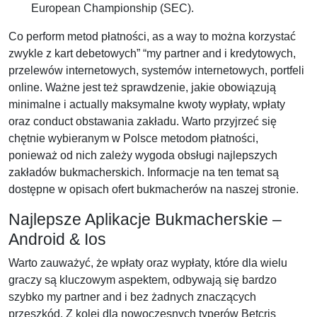
European Championship (SEC).
Co perform metod płatności, as a way to można korzystać
zwykle z kart debetowych” “my partner and i kredytowych,
przelewów internetowych, systemów internetowych, portfeli
online. Ważne jest też sprawdzenie, jakie obowiązują
minimalne i actually maksymalne kwoty wypłaty, wpłaty
oraz conduct obstawania zakładu. Warto przyjrzeć się
chętnie wybieranym w Polsce metodom płatności,
ponieważ od nich zależy wygoda obsługi najlepszych
zakładów bukmacherskich. Informacje na ten temat są
dostępne w opisach ofert bukmacherów na naszej stronie.
Najlepsze Aplikacje Bukmacherskie –
Android & Ios
Warto zauważyć, że wpłaty oraz wypłaty, które dla wielu
graczy są kluczowym aspektem, odbywają się bardzo
szybko my partner and i bez żadnych znaczących
przeszkód. Z kolei dla nowoczesnych typerów Betcris