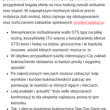
przygotował bogatą ofertę na nice looking overall wirtualne
oraz esport. W największym możliwym skrócie jest to
instytucja (lub osoba), która zajmuje się obsługiwaniem
oraz rozliczaniem zakładów sportowych
mostbet aplikacja
.
Niesamowicie rozbudowane watts STS typy na piłkę
nożną, koszykówkę (TU więcej u koszykarskiej ofercie
STS) tenis i hokej na lodzie, grunzochse i te bardziej
niszowe, wśród których wymienić można m. in.
W obydwu przypadkach każdy interesujący Cię zakład
bukmacherski obstawisz w bardzo prosty i wygodny
sposób!
Po zakończonych meczach możesz zobaczyć listę
wyników i kursów bukmacherskich patrząc we
porówując te wartości w różnych ligach i meczach.
Lata praktyki i actually” “truly setki obejrzanych
konfrontacji to dla eksperta najlepsza aroma to tym
kierunku.
Tak, t ofercie legalnego bukmachera Star-Typ Sport nie