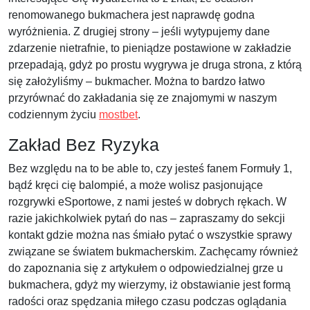
renomowanego bukmachera jest naprawdę godna
wyróżnienia. Z drugiej strony – jeśli wytypujemy dane
zdarzenie nietrafnie, to pieniądze postawione w zakładzie
przepadają, gdyż po prostu wygrywa je druga strona, z którą
się założyliśmy – bukmacher. Można to bardzo łatwo
przyrównać do zakładania się ze znajomymi w naszym
codziennym życiu
mostbet
.
Zakład Bez Ryzyka
Bez względu na to be able to, czy jesteś fanem Formuły 1,
bądź kręci cię balompié, a może wolisz pasjonujące
rozgrywki eSportowe, z nami jesteś w dobrych rękach. W
razie jakichkolwiek pytań do nas – zapraszamy do sekcji
kontakt gdzie można nas śmiało pytać o wszystkie sprawy
związane se światem bukmacherskim. Zachęcamy również
do zapoznania się z artykułem o odpowiedzialnej grze u
bukmachera, gdyż my wierzymy, iż obstawianie jest formą
radości oraz spędzania miłego czasu podczas oglądania