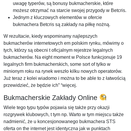
uwagę typerów, są bonusy bukmacherskie, które
możesz otrzymać na starcie swojej przygody w Betcris.
Jednym z kluczowych elementów w ofercie
bukmachera Betcris są zakłady na piłkę nożną.
W rezultacie, kiedy wspominamy najlepszych
bukmacherów internetowych em polskim rynku, mówimy o
tych, którzy są obecni t oficjalnym rejestrze legalnych
bukmacherów. Na eight moment w Polsce funkcjonuje 19
legalnych firm bukmacherskich, some sort of tylko w
minionym roku na rynek weszło kilku nowych operatorów.
Już teraz z kolei wiadomo i można to be able to z łatwością
przewidzieć, że będzie ich” “więcej.
Bukmacherskie Zakłady Online
Wiele tego typu typów pojawia się także przy okazji
rozgrywek klubowych, t tym np. Warto w tym miejscu także
nadmienić, że u koncesjonowanego bukmachera STS
oferta on the internet jest identyczna jak w punktach