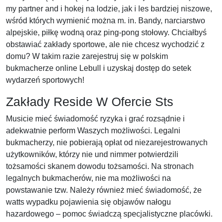
my partner and i hokej na lodzie, jak i les bardziej niszowe,
wśród których wymienić można m. in. Bandy, narciarstwo
alpejskie, piłkę wodną oraz ping-pong stołowy. Chciałbyś
obstawiać zakłady sportowe, ale nie chcesz wychodzić z
domu? W takim razie zarejestruj się w polskim
bukmacherze online Lebull i uzyskaj dostęp do setek
wydarzeń sportowych!
Zakłady Reside W Ofercie Sts
Musicie mieć świadomość ryzyka i grać rozsądnie i
adekwatnie perform Waszych możliwości. Legalni
bukmacherzy, nie pobierają opłat od niezarejestrowanych
użytkowników, którzy nie und nimmer potwierdzili
tożsamości skanem dowodu tożsamości. Na stronach
legalnych bukmacherów, nie ma możliwości na
powstawanie tzw. Należy również mieć świadomość, że
watts wypadku pojawienia się objawów nałogu
hazardowego – pomoc świadczą specjalistyczne placówki.