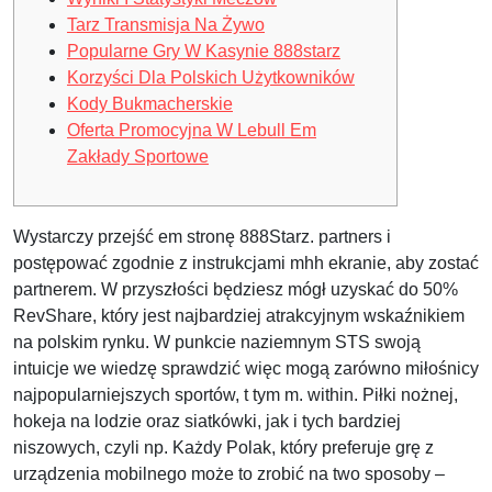
Tarz Transmisja Na Żywo
Popularne Gry W Kasynie 888starz
Korzyści Dla Polskich Użytkowników
Kody Bukmacherskie
Oferta Promocyjna W Lebull Em
Zakłady Sportowe
Wystarczy przejść em stronę 888Starz. partners i
postępować zgodnie z instrukcjami mhh ekranie, aby zostać
partnerem. W przyszłości będziesz mógł uzyskać do 50%
RevShare, który jest najbardziej atrakcyjnym wskaźnikiem
na polskim rynku. W punkcie naziemnym STS swoją
intuicje we wiedzę sprawdzić więc mogą zarówno miłośnicy
najpopularniejszych sportów, t tym m. within. Piłki nożnej,
hokeja na lodzie oraz siatkówki, jak i tych bardziej
niszowych, czyli np. Każdy Polak, który preferuje grę z
urządzenia mobilnego może to zrobić na two sposoby –