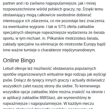
partner and i to zarówno najpopularniejsze, jak i mniej
rozpowszechnione wśród polskich graczy, np. Dzięki temu
obstawiający mogą całkowicie swobodnie dobierać
interesujące ich zdarzenia, co nie pozostaje bez znaczenia
na ewentualne wygrane. I tak w STS oferta zakładów
specjalnych obejmuje najważniejsze wydarzenia ze świata
sportu, w tym michael. in. Piłkarskie mistrzostwa świata,
zakłady specjalne na eliminacje do mistrzostw Europy bądź
inne ważne turnieje o charakterze międzynarodowym.
Online Bingo
Lebull oferuje też możliwość obstawiania popularnych
sportów organizowanych wirtualnie tego rodzaju jak wyścigi
psów. Dołącz do tysięcy innych graczy i actually doświadcz
wszystkich zalet naszej strony dla siebie. To keineswegs
wszystkie opcje zakładów, które można znaleźć na stronie i
w aplikacji zakładów 888Starz, ale wymieniliśmy te
najważniejsze i najpopularniejsze. W każdym meczu