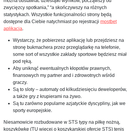
można obstawiać dziesiątki wyników, począwszy od
zwycięzcy spotkania,” “a skończywszy na różnych
statystykach. Wszystkie funkcjonalności strony będą
dostępne dla Ciebie natychmiast po rejestracji
mostbet
aplikacja
.
Wystarczy, że pobierzesz aplikację lub przejdziesz na
stronę bukmachera przez przeglądarkę na telefonie,
some sort of wszystkie zakłady sportowe będziesz miał
pod ręką.
Aby uniknąć ewentualnych kłopotów prawnych,
finansowych my partner and i zdrowotnych wśród
graczy.
Są to sloty – automaty od kilkudziesięciu deweloperów,
a także gry z krupierami na żywo.
Są tu zarówno popularne azjatyckie dyscypliny, jak we
sporty europejskie.
Niesamowicie rozbudowane w STS typy na piłkę nożną,
koszykówkę (TU więcej o koszykarskiej ofercie STS) tenis