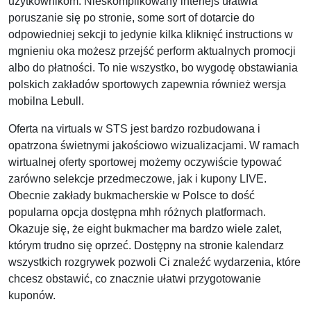
użytkownikom. Nieskomplikowany interfejs ułatwia
poruszanie się po stronie, some sort of dotarcie do
odpowiedniej sekcji to jedynie kilka kliknięć instructions w
mgnieniu oka możesz przejść perform aktualnych promocji
albo do płatności. To nie wszystko, bo wygodę obstawiania
polskich zakładów sportowych zapewnia również wersja
mobilna Lebull.
Oferta na virtuals w STS jest bardzo rozbudowana i
opatrzona świetnymi jakościowo wizualizacjami. W ramach
wirtualnej oferty sportowej możemy oczywiście typować
zarówno selekcje przedmeczowe, jak i kupony LIVE.
Obecnie zakłady bukmacherskie w Polsce to dość
popularna opcja dostępna mhh różnych platformach.
Okazuje się, że eight bukmacher ma bardzo wiele zalet,
którym trudno się oprzeć. Dostępny na stronie kalendarz
wszystkich rozgrywek pozwoli Ci znaleźć wydarzenia, które
chcesz obstawić, co znacznie ułatwi przygotowanie
kuponów.