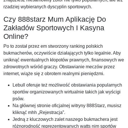
rzadziej wybieranych dyscyplin sportowych.
Czy 888starz Mum Aplikację Do
Zakładów Sportowych I Kasyna
Online?
Po to został przez em stworzony ranking polskich
bukmacherów, oczywiście działających tylko legalnie. Aby
uniknąć ewentualnych kłopotów prawnych, finansowych we
zdrowotnych wśród graczy. Obstawianie meczów przez
internet, wiąże się z obrotem realnymi pieniędzmi.
Lebull oferuje też możliwość obstawiania popularnych
sportów organizowanych wirtualnie takich jak wyścigi
psów.
Na głównej stronie oficjalnej witryny 888Starz, musisz
kliknąć mhh „Rejestracja”.
Jedną z kluczowych zalet naszego bukmachera jest
różnorodność reprezentowanych watts nim sportów