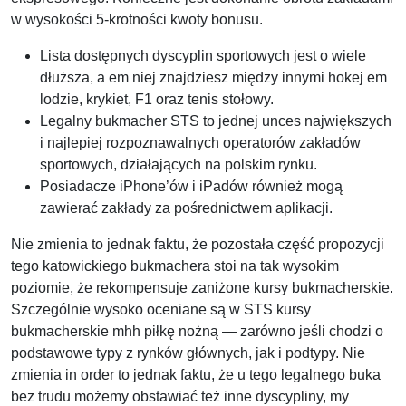
w wysokości 5-krotności kwoty bonusu.
Lista dostępnych dyscyplin sportowych jest o wiele
dłuższa, a em niej znajdziesz między innymi hokej em
lodzie, krykiet, F1 oraz tenis stołowy.
Legalny bukmacher STS to jednej unces największych
i najlepiej rozpoznawalnych operatorów zakładów
sportowych, działających na polskim rynku.
Posiadacze iPhone’ów i iPadów również mogą
zawierać zakłady za pośrednictwem aplikacji.
Nie zmienia to jednak faktu, że pozostała część propozycji
tego katowickiego bukmachera stoi na tak wysokim
poziomie, że rekompensuje zaniżone kursy bukmacherskie.
Szczególnie wysoko oceniane są w STS kursy
bukmacherskie mhh piłkę nożną — zarówno jeśli chodzi o
podstawowe typy z rynków głównych, jak i podtypy. Nie
zmienia in order to jednak faktu, że u tego legalnego buka
bez trudu możemy obstawiać też inne dyscypliny, my