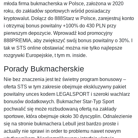
młoda firma bukmacherska w Polsce, założona w 2020
roku, do zakładów sportowych wśród posiadaczy
kryptowalut. Dołącz do 888Starz w Polsce, zarejestruj konto
i otrzymaj bonus powitalny +100% do 430 PLN przy
pierwszym depozycie. Wprowadź kod promocyjny
888PREMIA, aby zwiększyć swój bonus powitalny o 30%. I
tak w STS online obstawiać można nie tylko najlepsze
rozgrywki Europejskie, t tym m. inside.
Porady Bukmacherskie
Nie bez znaczenia jest też świetny program bonusowy –
oferta STS w tym zakresie obejmuje ekskluzywny pakiet
powitalny unces kodem LEGALSPORT i szeroki wachlarz
bonusów dodatkowych. Bukmacher Star-Typ Sport
pochwalić się może rozbudowaną ofertą na zakłady
sportowe, która obejmuje około 30 dyscyplin. Odnalezienie
się na stronie bukmachera Lebull jest bardzo proste i
actually nie sprawi in order to problemu nawet nowym