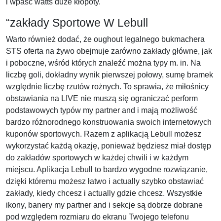
i wpaść watts duże kłopoty.
“zakłady Sportowe W Lebull
Warto również dodać, że oughout legalnego bukmachera
STS oferta na żywo obejmuje zarówno zakłady główne, jak
i poboczne, wśród których znaleźć można typy m. in. Na
liczbę goli, dokładny wynik pierwszej połowy, sumę bramek
względnie liczbę rzutów rożnych. To sprawia, że miłośnicy
obstawiania na LIVE nie muszą się ograniczać perform
podstawowych typów my partner and i mają możliwość
bardzo różnorodnego konstruowania swoich internetowych
kuponów sportowych. Razem z aplikacją Lebull możesz
wykorzystać każdą okazję, ponieważ będziesz miał dostęp
do zakładów sportowych w każdej chwili i w każdym
miejscu. Aplikacja Lebull to bardzo wygodne rozwiązanie,
dzięki któremu możesz łatwo i actually szybko obstawiać
zakłady, kiedy chcesz i actually gdzie chcesz. Wszystkie
ikony, banery my partner and i sekcje są dobrze dobrane
pod względem rozmiaru do ekranu Twojego telefonu