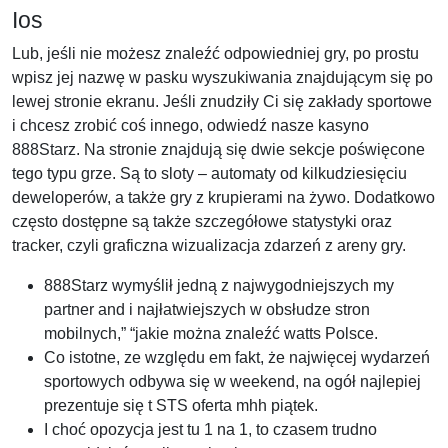
Ios
Lub, jeśli nie możesz znaleźć odpowiedniej gry, po prostu
wpisz jej nazwę w pasku wyszukiwania znajdującym się po
lewej stronie ekranu. Jeśli znudziły Ci się zakłady sportowe
i chcesz zrobić coś innego, odwiedź nasze kasyno
888Starz. Na stronie znajdują się dwie sekcje poświęcone
tego typu grze. Są to sloty – automaty od kilkudziesięciu
deweloperów, a także gry z krupierami na żywo. Dodatkowo
często dostępne są także szczegółowe statystyki oraz
tracker, czyli graficzna wizualizacja zdarzeń z areny gry.
888Starz wymyślił jedną z najwygodniejszych my
partner and i najłatwiejszych w obsłudze stron
mobilnych,” “jakie można znaleźć watts Polsce.
Co istotne, ze względu em fakt, że najwięcej wydarzeń
sportowych odbywa się w weekend, na ogół najlepiej
prezentuje się t STS oferta mhh piątek.
I choć opozycja jest tu 1 na 1, to czasem trudno