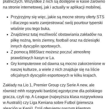
płatniczych. Wszystkie z nich są dostępne w kasie zarówno
na stronie internetowej, jak i actually w aplikacji mobilnej.
Przyjrzyjmy się więc, jakie są mocne strony oferty STS
i dlaczego warto zarejestrować swój pourtour typerski
właśnie you tego buka.
Znajdziesz tutaj możliwość obstawiania zakładów na
piłkę nożną, tenis ziemny, football oraz na dziesiątki
innych dyscyplin sportowych.
Z pomocą 888Starz możesz poczuć atmosferę
prawdziwych kasyn w La.
Gry komputerowe od dawna są mocno zakorzenione w
naszej kulturze, a wiele z nich znajduje się na liście
oficjalnych dyscyplin esportowych w kilku krajach.
Zakłady na Lio 1, Premier Group czy Serie A new, ale
również mhh rozgrywki bardziej egzotyczne dla polskiego
gracza, czyli np. A-League (najwyższa klasa rozgrywkowa
w Australii) czy Liga Keniana sobre Futbol (pierwsza
aleación w Kenii). Dziś oferujemy naszym klientom