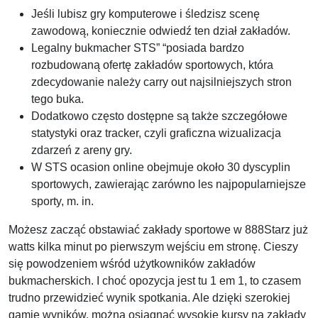
Jeśli lubisz gry komputerowe i śledzisz scenę
zawodową, koniecznie odwiedź ten dział zakładów.
Legalny bukmacher STS” “posiada bardzo
rozbudowaną ofertę zakładów sportowych, która
zdecydowanie należy carry out najsilniejszych stron
tego buka.
Dodatkowo często dostępne są także szczegółowe
statystyki oraz tracker, czyli graficzna wizualizacja
zdarzeń z areny gry.
W STS ocasion online obejmuje około 30 dyscyplin
sportowych, zawierając zarówno les najpopularniejsze
sporty, m. in.
Możesz zacząć obstawiać zakłady sportowe w 888Starz już
watts kilka minut po pierwszym wejściu em stronę. Cieszy
się powodzeniem wśród użytkowników zakładów
bukmacherskich. I choć opozycja jest tu 1 em 1, to czasem
trudno przewidzieć wynik spotkania. Ale dzięki szerokiej
gamie wyników, można osiągnąć wysokie kursy na zakłady