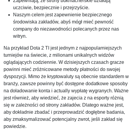
Zapewniają, że strony bukmacherskie działają
uczciwie, bezpiecznie i przejrzyście.
Naszym celem jest zapewnienie bezpiecznego
środowiska zakładów, abyś mógł mieć pewność
company do niezawodności polecanych przez nas
witryn.
Na przykład Dota 2 TI jest jednym z najpopularniejszych
turniejów na świecie, z milionami unikalnych widzów
oglądających codziennie. W dzisiejszych czasach gracze
powinni mieć zróżnicowane metody płatności do swojej
dyspozycji. Mimo że kryptowaluty są obecnie standardem w
branży, zawsze powinny być dostępne dodatkowe sposoby
na doładowanie konta i actually wypłatę wygranych. Ważne
jest również, aby wiedzieć, że zajecia z na esporty różnią
się w zależności od strony zakładów. Dlatego ważne jest,
aby dokładnie zbadać i przeprowadzić dogłębne badania,
aby zmaksymalizować potencjalny zwrot, jeśli zakład się
powiedzie.