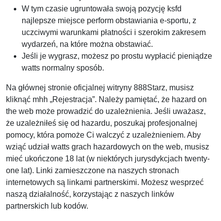
W tym czasie ugruntowała swoją pozycję ksfd
najlepsze miejsce perform obstawiania e-sportu, z
uczciwymi warunkami płatności i szerokim zakresem
wydarzeń, na które można obstawiać.
Jeśli je wygrasz, możesz po prostu wypłacić pieniądze
watts normalny sposób.
Na głównej stronie oficjalnej witryny 888Starz, musisz
kliknąć mhh „Rejestracja”. Należy pamiętać, że hazard on
the web może prowadzić do uzależnienia. Jeśli uważasz,
że uzależniłeś się od hazardu, poszukaj profesjonalnej
pomocy, która pomoże Ci walczyć z uzależnieniem. Aby
wziąć udział watts grach hazardowych on the web, musisz
mieć ukończone 18 lat (w niektórych jurysdykcjach twenty-
one lat). Linki zamieszczone na naszych stronach
internetowych są linkami partnerskimi. Możesz wesprzeć
naszą działalność, korzystając z naszych linków
partnerskich lub kodów.