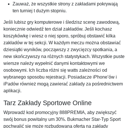
Zauważ, że wszystkie strony z zakładami pokrywają
ten turniej t dużym stopniu.
Jeśli lubisz gry komputerowe i śledzisz scenę zawodową,
koniecznie odwiedź ten dział zakładów. Jeśli kochasz
koszykówkę i wiesz o niej sporo, spróbuj obstawić kilka
zakładów w tej sekcji. W każdym meczu można obstawiać
dziesiątki wyników, począwszy z zwycięzcy spotkania, a
new skończywszy na różnych statystykach. Wszystkie puste
wiersze należy wypełnić danymi kontaktowymi we
osobowymi. Ich liczba różni się watts zależności od
wybranego sposobu rejestracji. Posiadacze iPhone’ów i
iPadów również mogą zawierać zakłady za pośrednictwem
aplikacji.
Tarz Zakłady Sportowe Online
Wprowadź kod promocyjny 888PREMIA, aby zwiększyć
swój bonus powitalny um 30%. Bukmacher Star-Typ Sport
pochwalić się może rozbudowaną ofertą na zakłady