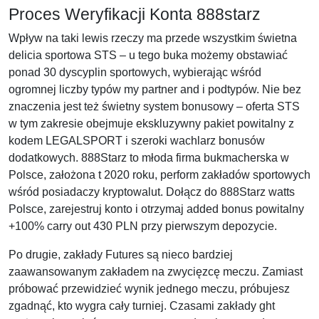
Proces Weryfikacji Konta 888starz
Wpływ na taki lewis rzeczy ma przede wszystkim świetna
delicia sportowa STS – u tego buka możemy obstawiać
ponad 30 dyscyplin sportowych, wybierając wśród
ogromnej liczby typów my partner and i podtypów. Nie bez
znaczenia jest też świetny system bonusowy – oferta STS
w tym zakresie obejmuje ekskluzywny pakiet powitalny z
kodem LEGALSPORT i szeroki wachlarz bonusów
dodatkowych. 888Starz to młoda firma bukmacherska w
Polsce, założona t 2020 roku, perform zakładów sportowych
wśród posiadaczy kryptowalut. Dołącz do 888Starz watts
Polsce, zarejestruj konto i otrzymaj added bonus powitalny
+100% carry out 430 PLN przy pierwszym depozycie.
Po drugie, zakłady Futures są nieco bardziej
zaawansowanym zakładem na zwycięzcę meczu. Zamiast
próbować przewidzieć wynik jednego meczu, próbujesz
zgadnąć, kto wygra cały turniej. Czasami zakłady ght