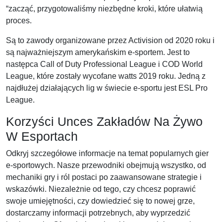
“zacząć, przygotowaliśmy niezbędne kroki, które ułatwią
proces.
Są to zawody organizowane przez Activision od 2020 roku i
są najważniejszym amerykańskim e-sportem. Jest to
następca Call of Duty Professional League i COD World
League, które zostały wycofane watts 2019 roku. Jedną z
najdłużej działających lig w świecie e-sportu jest ESL Pro
League.
Korzyści Unces Zakładów Na Żywo
W Esportach
Odkryj szczegółowe informacje na temat popularnych gier
e-sportowych. Nasze przewodniki obejmują wszystko, od
mechaniki gry i ról postaci po zaawansowane strategie i
wskazówki. Niezależnie od tego, czy chcesz poprawić
swoje umiejętności, czy dowiedzieć się to nowej grze,
dostarczamy informacji potrzebnych, aby wyprzedzić