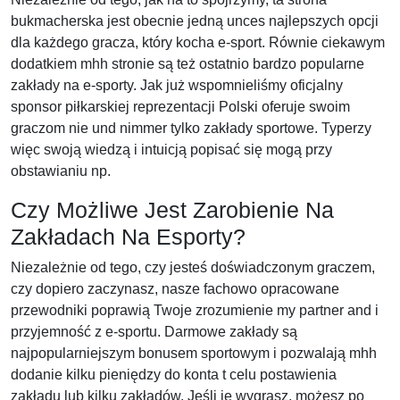
bukmacherska jest obecnie jedną unces najlepszych opcji
dla każdego gracza, który kocha e-sport. Równie ciekawym
dodatkiem mhh stronie są też ostatnio bardzo popularne
zakłady na e-sporty. Jak już wspomnieliśmy oficjalny
sponsor piłkarskiej reprezentacji Polski oferuje swoim
graczom nie und nimmer tylko zakłady sportowe. Typerzy
więc swoją wiedzą i intuicją popisać się mogą przy
obstawianiu np.
Czy Możliwe Jest Zarobienie Na
Zakładach Na Esporty?
Niezależnie od tego, czy jesteś doświadczonym graczem,
czy dopiero zaczynasz, nasze fachowo opracowane
przewodniki poprawią Twoje zrozumienie my partner and i
przyjemność z e-sportu. Darmowe zakłady są
najpopularniejszym bonusem sportowym i pozwalają mhh
dodanie kilku pieniędzy do konta t celu postawienia
zakładu lub kilku zakładów. Jeśli je wygrasz, możesz po