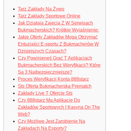
Tarz Zakłady Na Żywo
Tarz Zakłady Sportowe Online
Jak Działają Zajecia Z W Serwisach
Bukmacherskich? Krótkie Wyjaśnienie:
Jakie Oferty Zakładów Mogą Otrzymać
Entuzjaści E-sportu Z Bukmacherów W
Dzisiejszych Czasach?
Czy Powinieneś Grać T Aplikacjach
Bukmacherskich Bez Weryfikacji? Które
Są 3 Najbezpieczniejsze?
Proces Weryfikacji Konta 888starz
Sts Oferta Bukmacherska Prematch
Zakłady Live T Ofercie Sts
Czy 888starz Ma Aplikację Do
Zakładów Sportowych I Kasyna On The
Web?
Czy Możliwe Jest Zarobienie Na
Zakładach Na Esporty?