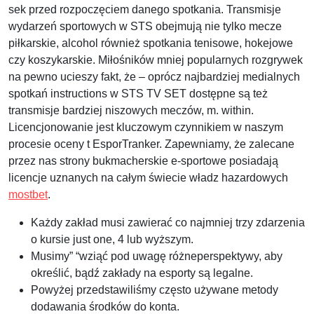
sek przed rozpoczęciem danego spotkania. Transmisje
wydarzeń sportowych w STS obejmują nie tylko mecze
piłkarskie, alcohol również spotkania tenisowe, hokejowe
czy koszykarskie. Miłośników mniej popularnych rozgrywek
na pewno ucieszy fakt, że – oprócz najbardziej medialnych
spotkań instructions w STS TV SET dostępne są też
transmisje bardziej niszowych meczów, m. within.
Licencjonowanie jest kluczowym czynnikiem w naszym
procesie oceny t EsporTranker. Zapewniamy, że zalecane
przez nas strony bukmacherskie e-sportowe posiadają
licencje uznanych na całym świecie władz hazardowych
mostbet
.
Każdy zakład musi zawierać co najmniej trzy zdarzenia
o kursie just one, 4 lub wyższym.
Musimy” “wziąć pod uwagę różneperspektywy, aby
określić, bądź zakłady na esporty są legalne.
Powyżej przedstawiliśmy często używane metody
dodawania środków do konta.