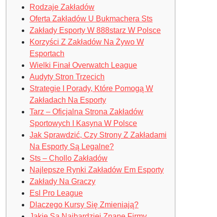
Rodzaje Zakładów
Oferta Zakładów U Bukmachera Sts
Zakłady Esporty W 888starz W Polsce
Korzyści Z Zakładów Na Żywo W
Esportach
Wielki Finał Overwatch League
Audyty Stron Trzecich
Strategie I Porady, Które Pomogą W
Zakładach Na Esporty
Tarz – Oficjalna Strona Zakładów
Sportowych I Kasyna W Polsce
Jak Sprawdzić, Czy Strony Z Zakładami
Na Esporty Są Legalne?
Sts – Chollo Zakładów
Najlepsze Rynki Zakładów Em Esporty
Zakłady Na Graczy
Esl Pro League
Dlaczego Kursy Się Zmieniają?
Jakie Są Najbardziej Znane Firmy