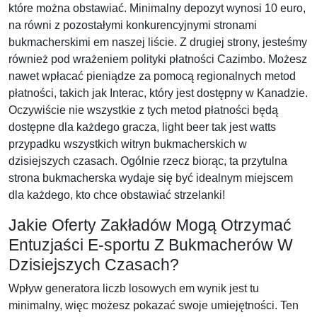
które można obstawiać. Minimalny depozyt wynosi 10 euro,
na równi z pozostałymi konkurencyjnymi stronami
bukmacherskimi em naszej liście. Z drugiej strony, jesteśmy
również pod wrażeniem polityki płatności Cazimbo. Możesz
nawet wpłacać pieniądze za pomocą regionalnych metod
płatności, takich jak Interac, który jest dostępny w Kanadzie.
Oczywiście nie wszystkie z tych metod płatności będą
dostępne dla każdego gracza, light beer tak jest watts
przypadku wszystkich witryn bukmacherskich w
dzisiejszych czasach. Ogólnie rzecz biorąc, ta przytulna
strona bukmacherska wydaje się być idealnym miejscem
dla każdego, kto chce obstawiać strzelanki!
Jakie Oferty Zakładów Mogą Otrzymać
Entuzjaści E-sportu Z Bukmacherów W
Dzisiejszych Czasach?
Wpływ generatora liczb losowych em wynik jest tu
minimalny, więc możesz pokazać swoje umiejętności. Ten