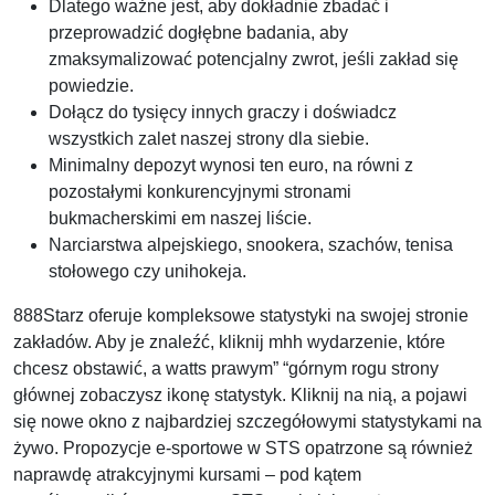
Dlatego ważne jest, aby dokładnie zbadać i
przeprowadzić dogłębne badania, aby
zmaksymalizować potencjalny zwrot, jeśli zakład się
powiedzie.
Dołącz do tysięcy innych graczy i doświadcz
wszystkich zalet naszej strony dla siebie.
Minimalny depozyt wynosi ten euro, na równi z
pozostałymi konkurencyjnymi stronami
bukmacherskimi em naszej liście.
Narciarstwa alpejskiego, snookera, szachów, tenisa
stołowego czy unihokeja.
888Starz oferuje kompleksowe statystyki na swojej stronie
zakładów. Aby je znaleźć, kliknij mhh wydarzenie, które
chcesz obstawić, a watts prawym” “górnym rogu strony
głównej zobaczysz ikonę statystyk. Kliknij na nią, a pojawi
się nowe okno z najbardziej szczegółowymi statystykami na
żywo. Propozycje e-sportowe w STS opatrzone są również
naprawdę atrakcyjnymi kursami – pod kątem