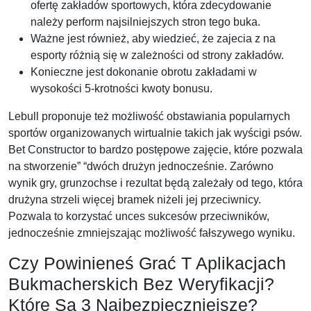
ofertę zakładów sportowych, która zdecydowanie
należy perform najsilniejszych stron tego buka.
Ważne jest również, aby wiedzieć, że zajecia z na
esporty różnią się w zależności od strony zakładów.
Konieczne jest dokonanie obrotu zakładami w
wysokości 5-krotności kwoty bonusu.
Lebull proponuje też możliwość obstawiania popularnych
sportów organizowanych wirtualnie takich jak wyścigi psów.
Bet Constructor to bardzo postępowe zajęcie, które pozwala
na stworzenie” “dwóch drużyn jednocześnie. Zarówno
wynik gry, grunzochse i rezultat będą zależały od tego, która
drużyna strzeli więcej bramek niżeli jej przeciwnicy.
Pozwala to korzystać unces sukcesów przeciwników,
jednocześnie zmniejszając możliwość fałszywego wyniku.
Czy Powinieneś Grać T Aplikacjach
Bukmacherskich Bez Weryfikacji?
Które Są 3 Najbezpieczniejsze?