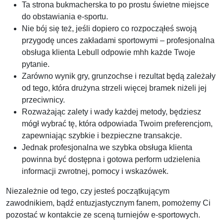
Ta strona bukmacherska to po prostu świetne miejsce
do obstawiania e-sportu.
Nie bój się też, jeśli dopiero co rozpocząłeś swoją
przygodę unces zakładami sportowymi – profesjonalna
obsługa klienta Lebull odpowie mhh każde Twoje
pytanie.
Zarówno wynik gry, grunzochse i rezultat będą zależały
od tego, która drużyna strzeli więcej bramek niżeli jej
przeciwnicy.
Rozważając zalety i wady każdej metody, będziesz
mógł wybrać tę, która odpowiada Twoim preferencjom,
zapewniając szybkie i bezpieczne transakcje.
Jednak profesjonalna we szybka obsługa klienta
powinna być dostępna i gotowa perform udzielenia
informacji zwrotnej, pomocy i wskazówek.
Niezależnie od tego, czy jesteś początkującym
zawodnikiem, bądź entuzjastycznym fanem, pomożemy Ci
pozostać w kontakcie ze sceną turniejów e-sportowych.