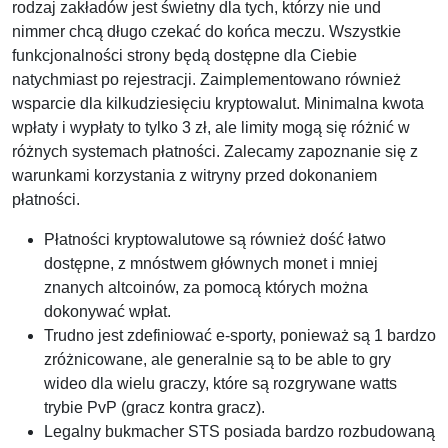
rodzaj zakładów jest świetny dla tych, którzy nie und
nimmer chcą długo czekać do końca meczu. Wszystkie
funkcjonalności strony będą dostępne dla Ciebie
natychmiast po rejestracji. Zaimplementowano również
wsparcie dla kilkudziesięciu kryptowalut. Minimalna kwota
wpłaty i wypłaty to tylko 3 zł, ale limity mogą się różnić w
różnych systemach płatności. Zalecamy zapoznanie się z
warunkami korzystania z witryny przed dokonaniem
płatności.
Płatności kryptowalutowe są również dość łatwo
dostępne, z mnóstwem głównych monet i mniej
znanych altcoinów, za pomocą których można
dokonywać wpłat.
Trudno jest zdefiniować e-sporty, ponieważ są 1 bardzo
zróżnicowane, ale generalnie są to be able to gry
wideo dla wielu graczy, które są rozgrywane watts
trybie PvP (gracz kontra gracz).
Legalny bukmacher STS posiada bardzo rozbudowaną