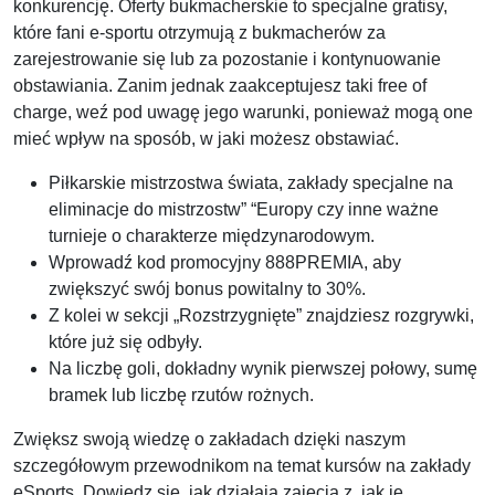
konkurencję. Oferty bukmacherskie to specjalne gratisy,
które fani e-sportu otrzymują z bukmacherów za
zarejestrowanie się lub za pozostanie i kontynuowanie
obstawiania. Zanim jednak zaakceptujesz taki free of
charge, weź pod uwagę jego warunki, ponieważ mogą one
mieć wpływ na sposób, w jaki możesz obstawiać.
Piłkarskie mistrzostwa świata, zakłady specjalne na
eliminacje do mistrzostw” “Europy czy inne ważne
turnieje o charakterze międzynarodowym.
Wprowadź kod promocyjny 888PREMIA, aby
zwiększyć swój bonus powitalny to 30%.
Z kolei w sekcji „Rozstrzygnięte” znajdziesz rozgrywki,
które już się odbyły.
Na liczbę goli, dokładny wynik pierwszej połowy, sumę
bramek lub liczbę rzutów rożnych.
Zwiększ swoją wiedzę o zakładach dzięki naszym
szczegółowym przewodnikom na temat kursów na zakłady
eSports. Dowiedz się, jak działają zajecia z, jak je