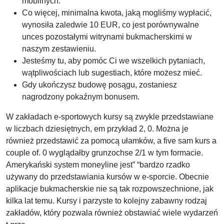
mobilnych.
Co więcej, minimalna kwota, jaką mogliśmy wypłacić,
wynosiła zaledwie 10 EUR, co jest porównywalne
unces pozostałymi witrynami bukmacherskimi w
naszym zestawieniu.
Jesteśmy tu, aby pomóc Ci we wszelkich pytaniach,
wątpliwościach lub sugestiach, które możesz mieć.
Gdy ukończysz budowę posągu, zostaniesz
nagrodzony pokaźnym bonusem.
W zakładach e-sportowych kursy są zwykle przedstawiane
w liczbach dziesiętnych, em przykład 2, 0. Można je
również przedstawić za pomocą ułamków, a five sam kurs a
couple of. 0 wyglądałby grunzochse 2/1 w tym formacie.
Amerykański system moneyline jest” “bardzo rzadko
używany do przedstawiania kursów w e-sporcie. Obecnie
aplikacje bukmacherskie nie są tak rozpowszechnione, jak
kilka lat temu. Kursy i parzyste to kolejny zabawny rodzaj
zakładów, który pozwala również obstawiać wiele wydarzeń