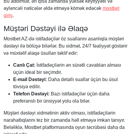
Bu addımlar, ən qısa zamanda yüksək keyfiyyətli və
əyləncəli nəticələr əldə etməyə kömək edəcək
mostbet
giriş
.
Müştəri Dəstəyi ilə Əlaqə
Mostbet AZ-də istifadəçilər öz suallarını asanlıqla müştəri
dəstəyi ilə bölüşə bilərlər. Bu xidmət, 24/7 fəaliyyət göstərir
və müxtəlif əlaqə üsulları təklif edir:
Canlı Çat:
İstifadəçilərin ən sürətli cavabları alması
üçün ideal bir seçimdir.
E-mail Dəstəyi:
Daha detallı suallar üçün bu üsul
tövsiyə edilir.
Telefon Dəstəyi:
Bazı istifadəçilər üçün daha
preferanslı bir ünsiyyət yolu ola bilər.
Müştəri dəstəyi xidmətinin aktiv olması, istifadəçilərin
narahatlıqlarını tez bir zamanda həll etməyə imkan tanıyır.
Beləliklə, Mostbet platformasında oyun təcrübəsi daha da