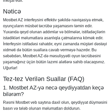
inkişaf edir.
Nəticə
Mostbet AZ interfeysini effektiv şəkildə naviqasiya etmək,
oyunçuların müsbət təcrübə yaşamasını təmin edir.
Yuxarıda qeyd olunan addımlar və bölmələr, istifadəçilərin
istədikləri məlumatlara asanlıqla çatmalarına kömək edir.
İnterfeysin istifadəsi rahatdır, eyni zamanda müştəri dəstəyi
xidməti də bütün suallara cavab verməyə hazırdır. Bu
səbəbdən, Mostbet AZ-də məsuliyyətli oyun təcrübəsini
yaşamağınız üçün bütün lazımi alətlərə sahib olacaqsınız.
Uğurlar!
Tez-tez Verilən Suallar (FAQ)
1. Mostbet AZ-yə necə qeydiyyatdan keçə
bilərəm?
Rəsmi Mostbet veb saytına daxil olun, qeydiyyat düyməsini
basın və tələb olunan məlumatları doldurun.